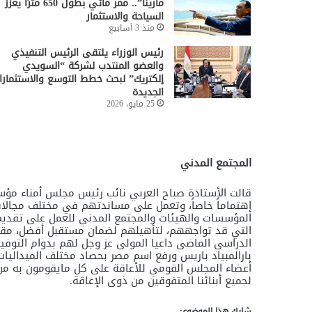
مارينا”.. ممر مائي بطول 650 مترًا يعزز
السياحة والاستثمار
منذ 3 أسابيع
رئيس الوزراء يلتقى الرئيس التنفيذي
والعضو المنتدب لشركة “السويدي
إلكتريك” لبحث خطط التوسع والاستثمارا
الجديدة
25 مايو، 2026
المجتمع المدني
قالت الأستاذة صباح العربي نائب رئيس مجلس أمناء مؤس
إهتماماً خاصاً، وتعمل على مساندتهم في مختلف مجال
المؤسسات والهيئات والمجتمع المدني للعمل على تقديم 
التي قد تواجههم، لتأهيلهم لضمان مستقبل أفضل، مقدمة
الدراسي الماضى داعيا المولى عز وجل لهم بدوام التوفي
بارالمبياد باريس ورفع اسم مصر بحصاد مختلف الميداليات
أعضاء المجلس القومي للأعاقة على كل مايقومون به من مج
لجميع أبنائنا المتفوقين من ذوى الإعاقة.
شارك هذا الموضوع: