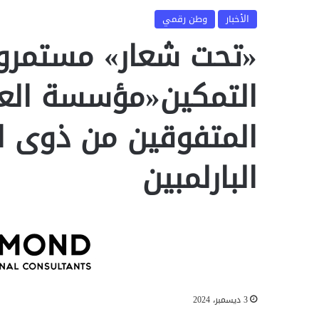
الأخبار
وطن رقمي
«تحت شعار» مستمر
التمكين«مؤسسة العر
المتفوقين من ذوى ال
البارلمبين
3 ديسمبر، 2024