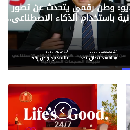
ديو: وطن رقمي يتحدث عن تطور ال
نية باستخدام الذكاء الاصطناعي.. ت
ن المهندس محمد شفيق تكشف ال
27 ديسمبر، 2025
10 مايو، 2025
ظيم الاتصالات عبر وطن رقمي: لا زيادة في أسعار مكالمات الصوت أو خدمات المحافظ الإلكترونية وكروت الشحن
Nothing تطلق تحديث Nothing OS 4.0 المبني على أندرويد 16 لهاتف CMF Phone
بالفيديو: وطن رقمي يتحدث عن تطور الهجمات السيبرانية باستخدام الذكاء الاصطناعي.. تصريحات حصرية من المهندس محمد شفيق تكشف التفاصيل
«
إ
ل
ج
ي
»
ت