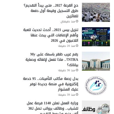
حج القرعة 2027.. متى يبدأ التقديم؟
طرق التسجيل وقيمة أول دفعة
للفائزين
منذ دقيقتان
تنزيل بيس 2021.. أحدث تحديث للعبة
وأهم الإضافات التي يبحث عنها
اللاعبون في 2026
منذ 20 دقيقة
رقم غريب ظهر باسمك على My
NTRA؟.. ماذا تفعل لإلغائه وحماية
بياناتك؟
منذ 36 دقيقة
بدل زحمة مكاتب التأمينات.. 95 خدمة
إلكترونية في منصة جديدة توفر
عليك المشوار
منذ 39 دقيقة
وزارة العمل تعلن 1140 فرصة عمل
للشباب.. وظائف برواتب تصل لـ30
ألف جنيه وشروط التقديم