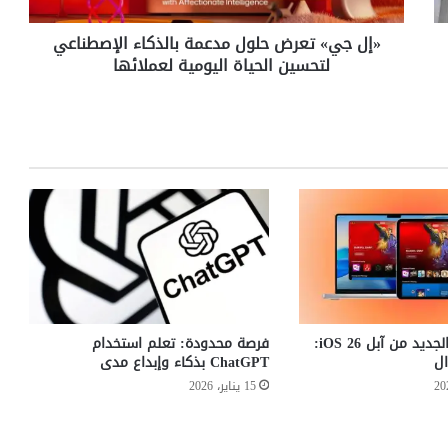
ع
ر
«إل جي» تعرض حلول مدعمة بالذكاء الإصطناعي
ض
لتحسين الحياة اليومية لعملائها
ح
ل
و
ل
م
د
ع
م
ة
ب
ا
ل
ذ
ك
تطبيق الألعاب الجديد من آبل iOS 26:
فرصة محدودة: تعلم استخدام
ا
ل
ChatGPT بذكاء وإبداع مدى
ء
15 يناير، 2026
ا
ل
إ