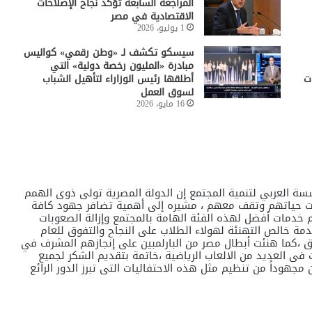
المراجعة السابعة تؤكد نجاح الإصلاحات
الاقتصادية في مصر
1 يوليو، 2026
سيسكو تكشف لـ «وطن رقمي» كواليس
مبادرة «المليون رخصة دولية» التي
ت
أطلقها رئيس الوزاراء لتأهيل الشباب
لسوق العمل
16 مايو، 2026
سة العربي لتنمية المجتمع إن الدولة المصرية تولى ذوى الهمم
ات حياتهم وتقف معهم ، مشيره إلى أهمية تضافر جهود كافة
خدمات أفضل لهذه الفئة الهامة بالمجتمع وإزالة الصعوبات
 خالص التهنئة لهولاء الطلاب على النجاح والتفوق للعام
ق ،كما هنئت أبطال مصر من البارلمبين على إنجازهم المشرف في
 فى العديد من الالعاب الرياضية ،خاتمة بتقديم الشكر لجميع
هوداً من تنظيم مثل هذه الاحتفاليات التى تبرز الدور الرائع