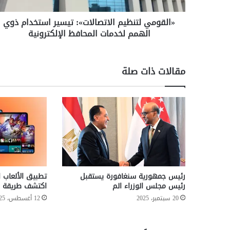
ل
ت
«القومي لتنظيم الاتصالات»: تيسير استخدام ذوي
ن
الهمم لخدمات المحافظ الإلكترونية
ظ
ي
م
ا
مقالات ذات صلة
ل
ا
ت
ص
ا
ل
ا
ت
»
:
رئيس جمهورية سنغافورة يستقبل
ت
رئيس مجلس الوزراء الم
اكتشف طريقة ا
ي
20 سبتمبر، 2025
12 أغسطس، 2025
س
ي
ر