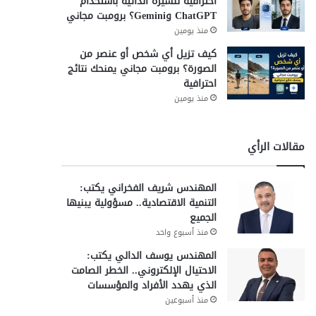
احترافية للسيرة الذاتية باستخدام
ChatGPT وGemini؟ برومبت مجاني
منذ يومين
كيف تزيل أي شخص أو عنصر من
الصورة؟ برومبت مجاني يمنحك نتائج
احترافية
منذ يومين
مقالات الرأي
المهندس شريف الفخراني يكتب:
التنمية الاقتصادية.. مسؤولية يبنيها
الجميع
منذ أسبوع واحد
المهندس يوسف الدالي يكتب:
الاحتيال الإلكتروني.. الخطر الصامت
الذي يهدد الأفراد والمؤسسات
منذ أسبوعين