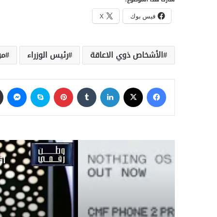
فيس بوك
X
الأشخاص ذوي الاعاقة
رئيس الوزراء
مؤ
فيسبوك
‫X
لينكدإن
‏Tumblr
بينتيريست
سكايب
ماسنجر
أق