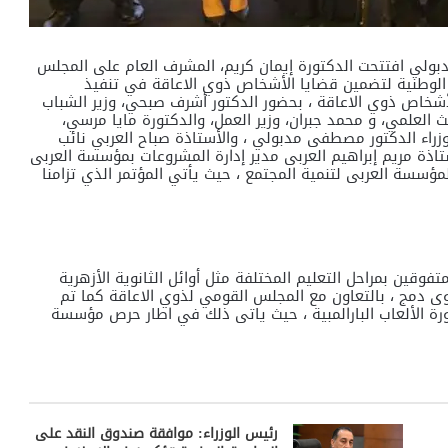
بولي افتتحت الدكتورة إيمان كريم، المشرف العام على المجلس
الوطنية لتضمين قضايا الأشخاص ذوي الاعاقة في تنفيذ
أشخاص ذوي الاعاقة ، بحضور الدكتور أشرف صبحي، وزير الشباب
حث العلمي، و محمد جبران، وزير العمل، والدكتورة مايا مرسي،
وزراء الدكتور مصطفى مدبولي ، والأستاذة صباح العربي نائب
ذة مريم إبراهيم العربى مدير إدارة المشروعات بمؤسسة العربى
لمؤسسة العربى لتنمية المجتمع ، حيث يأتي المؤتمر الذي تزامنا
وقين بمراحل التعليم المختلفة مثل أوائل الثانوية الأزهرية
 دمج ، بالتعاون مع المجلس القومي لذوي الاعاقة كما تم
ة الألعاب البارالمبية ، حيث ياتى ذلك في اطار حرص مؤسسة
رئيس الوزراء: موافقة صندوق النقد على