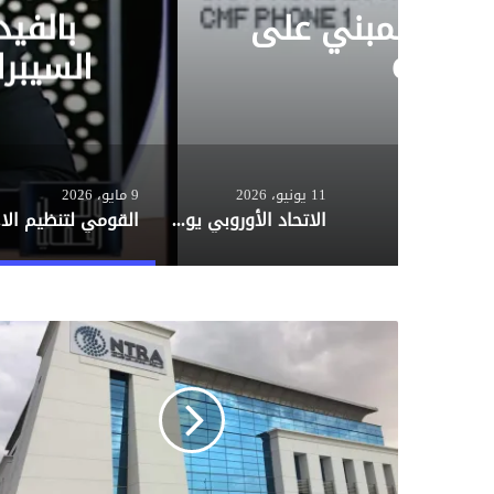
Nothing تطلق تحديث Nothing OS 4.0 المبني على
بالفي
السيبرا
حصرية م
11 يونيو، 2026
9 مايو، 2026
الاتحاد الأوروبي يوجه ضربة لـ Meta.. واتساب يفتح أبوابه أمام منافسي الذكاء الاصطناعي
القومي لتن
«
ا
ل
ق
و
م
ي