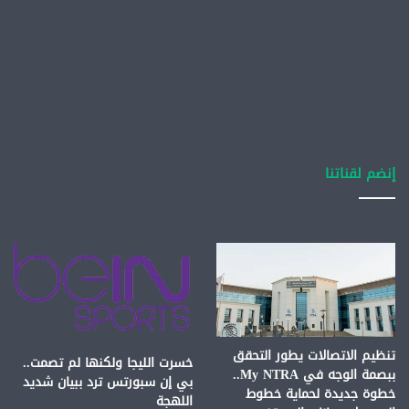
إنضم لقناتنا
تنظيم الاتصالات يطور التحقق
خسرت الليجا ولكنها لم تصمت..
ببصمة الوجه في My NTRA..
بي إن سبورتس ترد ببيان شديد
خطوة جديدة لحماية خطوط
اللهجة