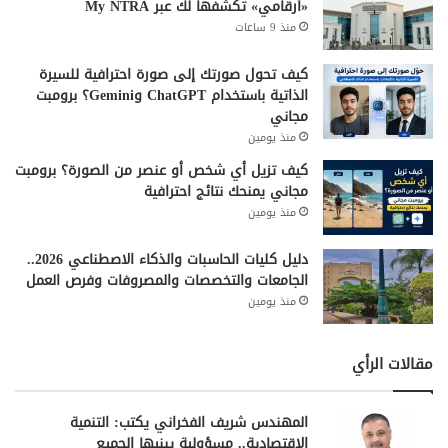
«أرقامي» تكشفها لك عبر My NTRA
منذ 9 ساعات
كيف تحول صورتك إلى صورة احترافية للسيرة
الذاتية باستخدام ChatGPT وGemini؟ برومبت
مجاني
منذ يومين
كيف تزيل أي شخص أو عنصر من الصورة؟ برومبت
مجاني يمنحك نتائج احترافية
منذ يومين
دليل كليات الحاسبات والذكاء الاصطناعي 2026..
الجامعات والتخصصات والمصروفات وفرص العمل
منذ يومين
مقالات الرأي
المهندس شريف الفخراني يكتب: التنمية
الاقتصادية.. مسؤولية يبنيها الجميع