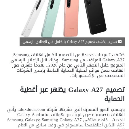
تسريب يكشف تصميم Galaxy A27 بالكامل قبل الإطلاق الرسمي
كشفت تسريبات جديدة عن التصميم الكامل لهاتف Samsung
Galaxy A27 المرتقب من Samsung.. وذلك قبل الإعلان الرسمي
المتوقع خلال النصف الثاني من عام 2026.. بعدما ظهرت صور
الهاتف ضمن قوائم أغطية الحماية الخاصة بإحدى الشركات
المتخصصة في الإكسسوارات.
تصميم Galaxy A27 يظهر عبر أغطية
الحماية
وبحسب الصور المسربة التي نشرتها شركة duxducis.com⁠.. يأتي
الهاتف بتصميم عصري قريب من هواتف سلسلة Galaxy A
الحديث.. خاصة هاتفي Samsung Galaxy A37 وSamsung Galaxy
A57 اللذين أطلقتهما سامسونج في وقت سابق من العام