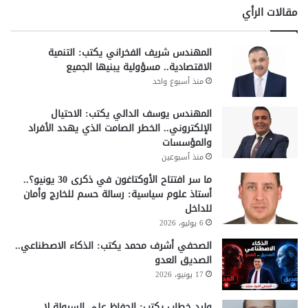
مقالات الرأي
المهندس شريف الفخراني يكتب: التنمية
الاقتصادية.. مسؤولية يبنيها الجميع
منذ أسبوع واحد
المهندس يوسف الدالي يكتب: الاحتيال
الإلكتروني.. الخطر الصامت الذي يهدد الأفراد
والمؤسسات
منذ أسبوعين
ما سر افتتاح الأوكتاغون في ذكرى 30 يونيو؟..
أستاذ علوم سياسية: رسالة حسم للخارج وأمان
للداخل
6 يوليو، 2026
الصحفي أشرف محمد يكتب: الذكاء الاصطناعي..
الصديق العدو
17 يونيو، 2026
وليد خطاب يكتب: الحفاظ على السيولة لا