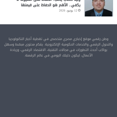
يكفي.. الأهم هو الحفاظ على قيمتها
12 يونيو، 2026
وطن رقمي موقع إخباري مصري متخصص في تغطية أخبار التكنولوجيا
والتحول الرقمي والخدمات الحكومية الإلكترونية. يقدّم محتوى مبسّط وسهل
يواكب أحدث التطورات في مجالات التقنية، الاقتصاد الرقمي، وريادة
الأعمال، ليكون دليلك اليومي في عالم الرقمنة.