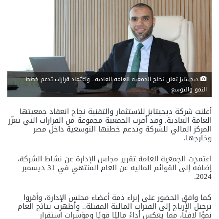
ديجيتايز تعلن نجاح الجمعية العامة العادية.. واعتماد قرارات تدعم خطط
النمو والتوسع
أعلنت شركة ديجيتايز للاستثمار والتقنية نجاح انعقاد جمعيتها
العامة العادية. وقد أقرت الجمعية مجموعة من القرارات التي تعزّز
المركز المالي للشركة وتدعم خطتها التوسعية داخل مصر
وخارجها.
اعتمدت الجمعية العامة تقرير مجلس الإدارة عن نشاط الشركة،
إضافةً إلى القوائم المالية عن العام المنتهي في 31 ديسمبر
2024.
كما وافق الحضور على إبراء ذمة أعضاء مجلس الإدارة، وأقروا
ترحيل الأرباح إلى الفترات المالية المقبلة.. وأظهرت نتائج العام
نموًا لافتًا، مما يعكس أداءً ماليًا قويًا ومؤشرات استقرار