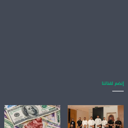
إنضم لقناتنا