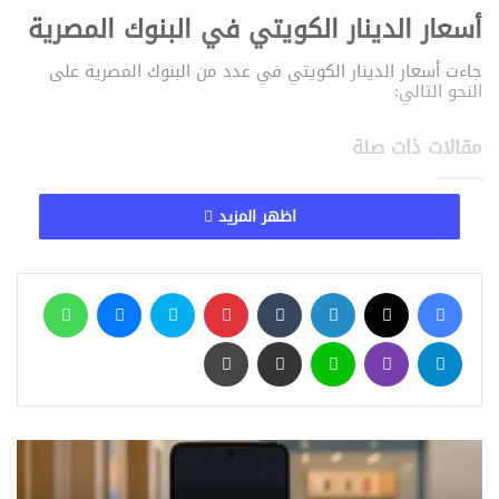
أسعار الدينار الكويتي في البنوك المصرية
جاءت أسعار الدينار الكويتي في عدد من البنوك المصرية على
النحو التالي:
مقالات ذات صلة
بنك مصر يراهن على مستقبل التعليم.. 50
اظهر المزيد
مدرسة مجتمعية تمنح 1500 طالب فرصة جديدة
منذ أسبوع واحد
فيسبوك
‫X
لينكدإن
‏Tumblr
بينتيريست
سكايب
ماسنجر
واتساب
وطن رقمي يكشف تفاصيل تمويل 18 مليار جنيه
لتطوير مشروع O West التابع لأوراسكوم للتنمية
تيلقرام
ڤايبر
لاين
مشاركة عبر البريد
طباعة
في 6 أكتوبر
منذ 3 أسابيع
قبل غرامات التأخير.. 7 طرق لسداد مديونية فيزا
المشتريات داخل مصر وخارجها
منذ 3 أسابيع