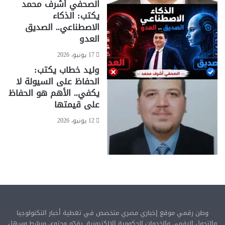
الصحفي أشرف محمد
يكتب: الذكاء
الاصطناعي.. الصديق
العدو
17 يونيو، 2026
وليد خطاب يكتب:
الحفاظ على السيولة لا
يكفي.. الأهم هو الحفاظ
على قيمتها
12 يونيو، 2026
وطن رقمي موقع إخباري مصري متخصص في تغطية أخبار التكنولوجيا
والتحول الرقمي والخدمات الحكومية الإلكترونية. يقدّم محتوى مبسّط وسهل