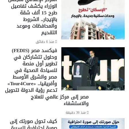
سعر الدينار الكويتي اليوم
الوزراء يكشف تفاصيل
و
ة
ا
طرح 15 ألف شقة
خ
سعر الدينار الكويتي في البنوك
ل
ص
بالإيجار.. الشروط
ا
و
والمحافظات وموعد
س
ص
التقديم
ت
ي
ع
ت
منذ 6 دقائق
ل
ك
فيكسد مصر (FEDIS)
ا
وحلول تتشاركان في
م
تطوير أول منصة
ع
للسياحة الصحية في
ن
مصر والشرق الأوسط
ا
وأفريقيا.. «Tour4Cure»
ل
تدعم رؤية الدولة لتحويل
م
مصر إلى مركز عالمي للعلاج
خ
ا
والاستشفاء
ل
منذ 36 دقيقة
ف
ا
كيف تحول صورتك إلى
ت
صورة احترافية للسيرة