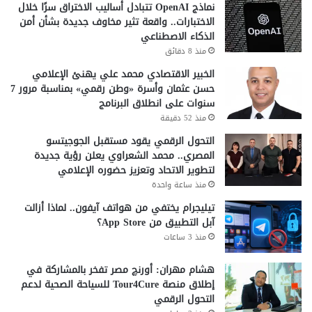
نماذج OpenAI تتبادل أساليب الاختراق سرًا خلال
ا
ا
الاختبارات.. واقعة تثير مخاوف جديدة بشأن أمن
ء
ت
الذكاء الاصطناعي
ا
ا
منذ 8 دقائق
ل
ل
ا
ت
الخبير الاقتصادي محمد علي يهنئ الإعلامي
ص
خ
حسن عثمان وأسرة «وطن رقمي» بمناسبة مرور 7
ط
ر
سنوات على انطلاق البرنامج
ن
ج
منذ 52 دقيقة
ا
2
التحول الرقمي يقود مستقبل الجوجيتسو
ع
0
المصري.. محمد الشعراوي يعلن رؤية جديدة
ي
2
لتطوير الاتحاد وتعزيز حضوره الإعلامي
6
منذ ساعة واحدة
ب
ج
تيليجرام يختفي من هواتف آيفون.. لماذا أزالت
ا
آبل التطبيق من App Store؟
م
منذ 3 ساعات
ع
ة
هشام مهران: أورنچ مصر تفخر بالمشاركة في
M
إطلاق منصة Tour4Cure للسياحة الصحية لدعم
I
التحول الرقمي
U