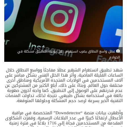
عطل واسع النطاق يضرب انستغرام.. هل يواجه التطبيق مشكلة في
الخوادم
شهد تطبيق انستغرام الشهير عطلًا مفاجئاً وواسع النطاق خلال
الساعات القليلة الماضية. وأثر هذا الخلل الفني بشكل مباشر على
آلاف المستخدمين في الولايات المتحدة الأمريكية ومناطق أخرى
مختلفة حول العالم. وبناءً على ذلك، أبلغ الكثير من المشتركين عن
عدم قدرتهم على الوصول إلى التطبيق. كما واجه آخرون صعوبة
بالغة في استخدامه بشكل طبيعي. نتيجة لذلك، تداولت المنصات
التقنية الخبر بسرعة لرصد حجم المشكلة وحلولها المتوقعة.
وأظهرت بيانات منصة “Downdetector” المتخصصة في مراقبة
الأعطال ارتفاعًا كبيرًا في عدد البلاغات الرسمية. وقفزت الشكاوى
المقدمة من المستخدمين فجأة إلى 1716 بلاغًا في فترة زمنية