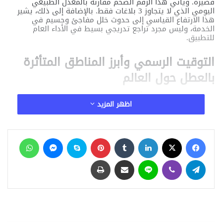
قصيرة. ويأتي هذا الرقم الضخم مقارنة بالمعدل الطبيعي
اليومي الذي لا يتجاوز 3 بلاغات فقط. بالإضافة إلى ذلك، يشير
هذا الارتفاع القياسي إلى حدوث خلل مفاجئ وجسيم في
الخدمة، وليس مجرد تراجع تدريجي بسيط في الأداء العام
للتطبيق.
التوقيت الرسمي وأبرز المناطق المتأثرة
بالعطل حول العالم
علاوة على ما سبق، بدأت التقارير الرسمية المتعلقة بالمشكلة
اظهر المزيد
الفنية في الظهور بشكل واضح. ورصدت المنصات أولى الشكاوى
منذ الساعة 4:53 مساءً بتوقيت الساحل الشرقي للولايات المتحدة
الأمريكية. وبالتالي، تركزت أغلب الشكاوى الواردة من
المستخدمين في مناطق الساحل الشرقي الأمريكي تحديداً.
فيسبوك
‫X
لينكدإن
‏Tumblr
بينتيريست
سكايب
ماسنجر
واتساب
وامتد الخلل التقني السريع ليشمل مدناً كبرى أخرى مثل لوس
أنجلوس وسان فرانسيسكو. كما تأثرت أيضاً المناطق الممتدة بين
مدينتي دالاس وميامي بهذا التوقف المفاجئ.
تيلقرام
ڤايبر
لاين
مشاركة عبر البريد
طباعة
من ناحية أخرى، كشفت البيانات التفصيلية عن كيفية توزع
المشكلات المبلغ عنها بين المستخدمين. واستأثرت الأعطال في
التطبيق نفسه بالنسبة الأكبر والتي بلغت نحو 60% من إجمالي
الشكاوى. وتأسيساً على ذلك، واجهت النسبة المتبقية مشاكل
أخرى تتعلق بالاتصال بالخوادم أو تحميل المحتوى الإخباري