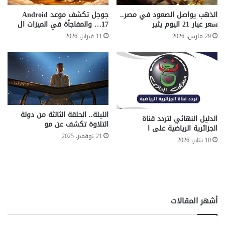
ش
ة
ر
الذهب يواصل الصعود في مصر..
جوجل تكشف موعد Android
ع
و
سعر عيار 21 اليوم يثير
17… والمفاجأة في الميزات ال
ا
ع
29 مارس، 2026
11 فبراير، 2026
ل
N
م
u
ي
t
اً
r
ب
i
ت
X
ك
ض
الليلة.. الحلقة الثالثة من دولة
ن
م
الدليل النهائي لتردد قناة
التلاوة تكشف عن مو
و
ن
الجزائرية الرياضية على ا
ل
21 نوفمبر، 2025
م
10 يناير، 2026
و
ع
ج
ر
ي
ض
ا
م
ا
ش
أشهر المقالات
ل
ر
ذ
و
ك
ع