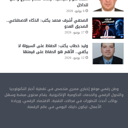
للداخل
6 يوليو، 2026
الصحفي أشرف محمد يكتب: الذكاء الاصطناعي..
الصديق العدو
17 يونيو، 2026
وليد خطاب يكتب: الحفاظ على السيولة لا
يكفي.. الأهم هو الحفاظ على قيمتها
12 يونيو، 2026
وطن رقمي موقع إخباري مصري متخصص في تغطية أخبار التكنولوجيا
والتحول الرقمي والخدمات الحكومية الإلكترونية. يقدّم محتوى مبسّط وسهل
يواكب أحدث التطورات في مجالات التقنية، الاقتصاد الرقمي، وريادة
الأعمال، ليكون دليلك اليومي في عالم الرقمنة.