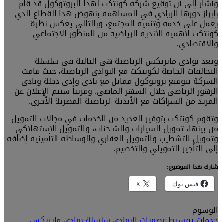
وأشار إلى أن توقيع شركة كونتكت لهذا البروتوكول قد قام
بإبراز دورها الريادي في المساهمة بنهوض هذا القطاع الذي
يعمل على خدمة وتنمية المجتمع، وبالتالي يعكس نظرة
كونتكت لأهمية الأندية الرياضية من المنظور الاجتماعي
والاقتصادي.
وتعد نوادي ماتريكس الرياضية هي الثالثة في سلسلة
التحالفات الخاصة لكونتكت مع النوادي الرياضية، حيث قامت
الشركة بتوقيع بروتوكول مماثل مع نادي وادي دجلة ونادي
الزهور الرياضي خلال الشهر الماضي. وقريباً سيتم الإعلان عن
المزيد من الشراكات مع الأندية الرياضية المصرية الأخرى.
وتقوم كونتكت بتوفير العديد من الخدمات في مجالات التمويل
من بينها، تمويل السيارات والشاحنات، والتمويل الاستهلاكي
وتمويل التشطيب والتمويل العقاري والوساطة التأمينية إضافة
إلى التأجير التمويلي والتخصيم.
شارك هذا الموضوع:
فيس بوك
X
الوسوم
خدمات تقسيط عضويات النوادي
سلسلة نوادي ماتريكس