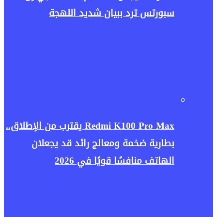
سبورتس ترد ببيان شديد اللهجة
Redmi K100 Pro Max يقترب من الإطلاق..
بطارية ضخمة ومعالج رائد قد يجعلان
الهاتف منافسًا قويًا في 2026