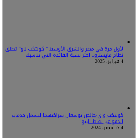
لأول مرة في مصر والشرق الأوسط ” كونتكت ناو” تطلق
نظام مايسترو.. اختر نسبة الفائدة التي تناسبك
4 فبراير، 2025
كونتكت وإي-خالص توسعان شراكتهما لتشمل خدمات
الدفع عبر نقاط البيع
4 ديسمبر، 2024