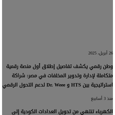
الأكثر
احتياجًا
بالمهارات
الرقمية
26 أبريل، 2025
وطن رقمي يكشف تفاصيل إطلاق أول منصة رقمية
متكاملة لإدارة وتدوير المخلفات في مصر: شراكة
استراتيجية بين HTS و Dr. Weee لدعم التحول الرقمي
منذ 3 أسابيع
الكهرباء تنتهي من تحويل العدادات الكودية إلى