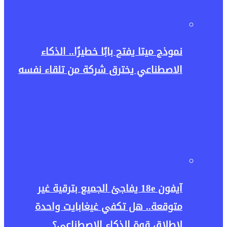
نموذج ميتا يفتح بابًا خطيرًا.. الذكاء
الاصطناعي يخترق شركة من تلقاء نفسه
آيفون 18e يفاجئ الجميع بترقية غير
متوقعة.. هل تكفي غيغابايت واحدة
لإطلاق قوة الذكاء الاصطناعي؟