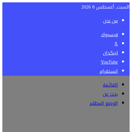
السبت, أغسطس 8 2026
من نحن
فيسبوك
‫X
لينكدإن
‫YouTube
انستقرام
القائمة
بحث عن
الوضع المظلم