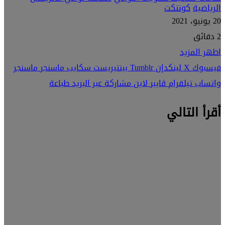
الرياضية
كونتكت
20 يونيو، 2021
2 دقائق
اظهر المزيد
فيسبوك
‫X
لينكدإن
بينتيريست
سكايب
ماسنجر
ماسنجر
واتساب
تيلقرام
ڤايبر
لاين
مشاركة عبر البريد
طباعة
أقرأ التالي
وطن رقمي
26 أبريل، 2025
وطن
رقمي