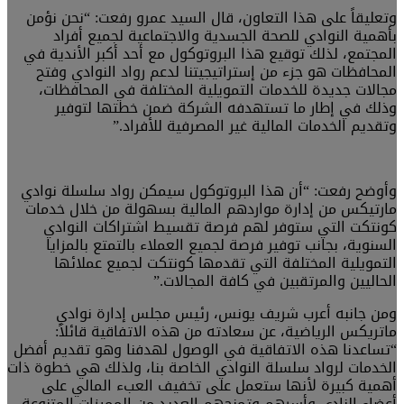
وتعليقاً على هذا التعاون، قال السيد عمرو رفعت: “نحن نؤمن
بأهمية النوادي للصحة الجسدية والاجتماعية لجميع أفراد
المجتمع، لذلك توقيع هذا البروتوكول مع أحد أكبر الأندية في
المحافظات هو جزء من إستراتيجيتنا لدعم رواد النوادي وفتح
مجالات جديدة للخدمات التمويلية المختلفة في المحافظات،
وذلك في إطار ما تستهدفه الشركة ضمن خطتها لتوفير
وتقديم الخدمات المالية غير المصرفية للأفراد.”
وأوضح رفعت: “أن هذا البروتوكول سيمكن رواد سلسلة نوادي
مارتيكس من إدارة مواردهم المالية بسهولة من خلال خدمات
كونتكت التي ستوفر لهم فرصة تقسيط اشتراكات النوادي
السنوية، بجانب توفير فرصة لجميع العملاء بالتمتع بالمزايا
التمويلية المختلفة التي تقدمها كونتكت لجميع عملائها
الحاليين والمرتقبين في كافة المجالات.”
ومن جانبه أعرب شريف يونس، رئيس مجلس إدارة نوادي
ماتريكس الرياضية، عن سعادته من هذه الاتفاقية قائلاً:
“تساعدنا هذه الاتفاقية في الوصول لهدفنا وهو تقديم أفضل
الخدمات لرواد سلسلة النوادي الخاصة بنا، ولذلك هي خطوة ذات
أهمية كبيرة لأنها ستعمل على تخفيف العبء المالي على
أعضاء النادي وأسرهم وتمنحهم العديد من المميزات المتنوعة