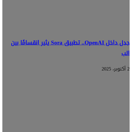
جدل داخل OpenAI.. تطبيق Sora يثير انقسامًا بين
الب
2 أكتوبر، 2025