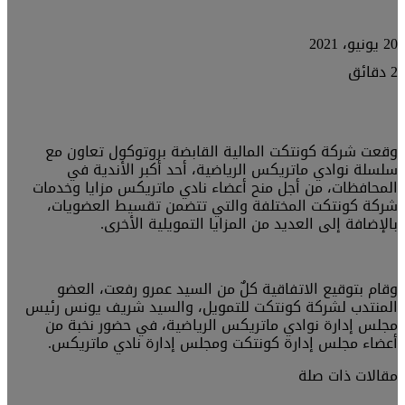
20 يونيو، 2021
2 دقائق
وقعت شركة كونتكت المالية القابضة بروتوكول تعاون مع
سلسلة نوادي ماتريكس الرياضية، أحد أكبر الأندية في
المحافظات، من أجل منح أعضاء نادي ماتريكس مزايا وخدمات
شركة كونتكت المختلفة والتي تتضمن تقسيط العضويات،
بالإضافة إلى العديد من المزايا التمويلية الأخرى.
وقام بتوقيع الاتفاقية كلٌ من السيد عمرو رفعت، العضو
المنتدب لشركة كونتكت للتمويل، والسيد شريف يونس رئيس
مجلس إدارة نوادي ماتريكس الرياضية، في حضور نخبة من
أعضاء مجلس إدارة كونتكت ومجلس إدارة نادي ماتريكس.
مقالات ذات صلة