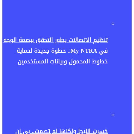
تنظيم الاتصالات يطور التحقق ببصمة الوجه
في My NTRA.. خطوة جديدة لحماية
خطوط المحمول وبيانات المستخدمين
خسرت الليجا ولكنها لم تصمت.. بي إن