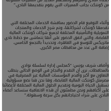
من كونتكت بجانب المميزات التي يقوم بتقديمها النادي.”
وأثناء التوقيع قام الحضور بمناقشة الخدمات المختلفة التي
تقدمها كونتكت لشركائها، وتم شرح الخدمات والمنتجات
التمويلية والتأمينية المختلفة لجميع شركات كونتكت المالية
القابضة، والتي اتفق الحضور على أنها تتماشى مع خطط نادي
ماتريكس للتوسع في القاهرة، وتحديداً بالتجمع الخامس،
إضافة الى عدد من محافظات مصر الكبرى.
وأضاف شريف يونس: “كمجلس إدارة لسلسلة نوادي
بالمحافظات، نرى أن التقدم والنجاح في الوضع الحالي يتطلب
التعاون مع أكبر وأقدم المؤسسات المالية غير المصرفية في
مصرمثل كونتكت المالية القابضة، وها نحن هنا نضع مسؤولية
تسهيل الحياة اليومية وتقديم الحلول المالية المختلفة لأعضائنا
على أكتافهم ونحن مطمئنون أن هذه الاتفاقية ستساعد أعضاء
النادي على شراء احتياجاتهم بكل سرعة وسهولة.”