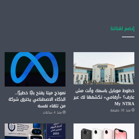
إنضم لقناتنا
خطوط موبايل باسمك وأنت مش
نموذج ميتا يفتح بابًا خطيرًا..
عارف؟ «أرقامي» تكشفها لك عبر
الذكاء الاصطناعي يخترق شركة
My NTRA
من تلقاء نفسه
منذ 38 دقيقة
منذ 4 ساعات