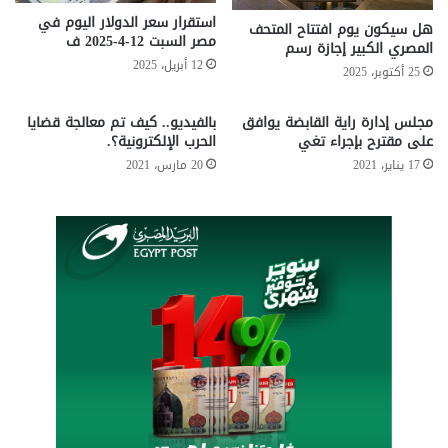
ف
أشباه الموصلات
اتفاق تقني
ت
استقرار سعر الدولار اليوم في
و
هل سيكون يوم افتتاح المتحف
مصر السبت 12-4-2025 ف
ق
ن
الأمن السيبراني
الابتكار الرقمي
المصري الكبير إجازة رسم
ن
1
12 أبريل، 2025
25 أكتوبر، 2025
ي
7
التعاون التكنولوجي
الحوسبة الكمومية
ر
.
مجلس إدارة راية القابضة يوافق
بالفيديو.. كيف تم معالجة قضايا
ا
.
الذكاء الاصطناعي
المملكة المتحدة
على مقترح بإجراء تغي
الحرب الإلكترونية؟.
ئ
ل
17 يناير، 2021
20 مارس، 2021
د
م
الولايات المتحدة
زيارة رسمية
ل
ا
ت
ذ
ع
ا
ز
أ
ي
خ
ز
ف
ا
ت
ل
ه
أ
ا
ع
أ
م
ب
ا
ل
ل
ع