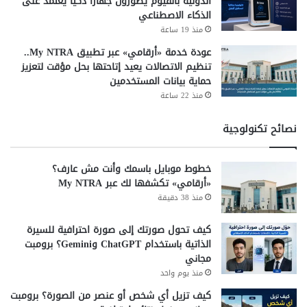
الدولية بالفيوم يطورون جهازًا ذكيًا يعتمد على
الذكاء الاصطناعي
منذ 19 ساعة
عودة خدمة «أرقامي» عبر تطبيق My NTRA..
تنظيم الاتصالات يعيد إتاحتها بحل مؤقت لتعزيز
حماية بيانات المستخدمين
منذ 22 ساعة
نصائح تكنولوجية
خطوط موبايل باسمك وأنت مش عارف؟
«أرقامي» تكشفها لك عبر My NTRA
منذ 38 دقيقة
كيف تحول صورتك إلى صورة احترافية للسيرة
الذاتية باستخدام ChatGPT وGemini؟ برومبت
مجاني
منذ يوم واحد
كيف تزيل أي شخص أو عنصر من الصورة؟ برومبت