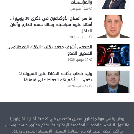
والمؤسسات
منذ أسبوعين
ما سر افتتاح الأوكتاغون في ذكرى 30 يونيو؟..
أستاذ علوم سياسية: رسالة حسم للخارج وأمان
للداخل
6 يوليو، 2026
الصحفي أشرف محمد يكتب: الذكاء الاصطناعي..
الصديق العدو
17 يونيو، 2026
وليد خطاب يكتب: الحفاظ على السيولة لا
يكفي.. الأهم هو الحفاظ على قيمتها
12 يونيو، 2026
وطن رقمي موقع إخباري مصري متخصص في تغطية أخبار التكنولوجيا
والتحول الرقمي والخدمات الحكومية الإلكترونية. يقدّم محتوى مبسّط وسهل
يواكب أحدث التطورات في مجالات التقنية، الاقتصاد الرقمي، وريادة