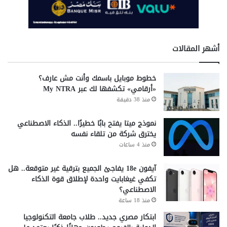
أشهر المقالات
خطوط موبايل باسمك وأنت مش عارف؟
«أرقامي» تكشفها لك عبر My NTRA
منذ 38 دقيقة
نموذج ميتا يفتح بابًا خطيرًا.. الذكاء الاصطناعي
يخترق شركة من تلقاء نفسه
منذ 4 ساعات
آيفون 18e يفاجئ الجميع بترقية غير متوقعة.. هل
تكفي غيغابايت واحدة لإطلاق قوة الذكاء
الاصطناعي؟
منذ 18 ساعة
ابتكار مصري جديد.. طلاب جامعة التكنولوجيا