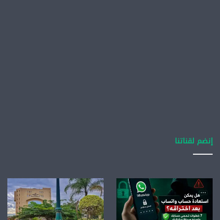
إنضم لقناتنا