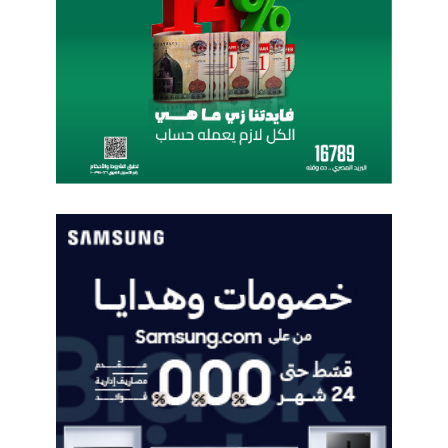
1
حوكمة البيانات
0
a
قمة الذكاء الاصطناعي نحو المستقبل
مصر
ف
ي
هدى بركة
أ
و
ل
ظ
ه
و
ر
ح
ق
ي
ق
ي