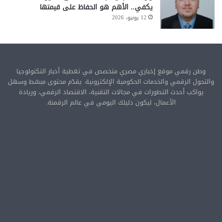
يكفي.. الأهم هو الحفاظ على قيمتها
12 يونيو، 2026
وطن رقمي موقع إخباري مصري متخصص في تغطية أخبار التكنولوجيا
والتحول الرقمي والخدمات الحكومية الإلكترونية. يقدّم محتوى مبسّط وسهل
يواكب أحدث التطورات في مجالات التقنية، الاقتصاد الرقمي، وريادة
الأعمال، ليكون دليلك اليومي في عالم الرقمنة.