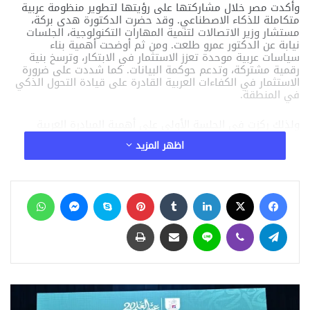
وأكدت مصر خلال مشاركتها على رؤيتها لتطوير منظومة عربية
متكاملة للذكاء الاصطناعي. وقد حضرت الدكتورة هدى بركة،
مستشار وزير الاتصالات لتنمية المهارات التكنولوجية، الجلسات
نيابة عن الدكتور عمرو طلعت. ومن ثم أوضحت أهمية بناء
سياسات عربية موحدة تعزز الاستثمار في الابتكار، وترسخ بنية
رقمية مشتركة، وتدعم حوكمة البيانات. كما شددت على ضرورة
الاستثمار في الكفاءات العربية القادرة على قيادة التحول الذكي
في المنطقة.
ولذلك ركزت في الجلسة الأولى على أهمية المبادرة العربية
للذكاء الاصطناعي التي توفر إطارًا شاملًا لتنسيق الجهود.
اظهر المزيد
وبالإضافة إلى ذلك، قالت إن التعاون الإقليمي يخلق فرصًا واسعة
لتطوير تطبيقات مبتكرة تدعم الاقتصاد الرقمي العربي.
فيسبوك
‫X
لينكدإن
‏Tumblr
بينتيريست
سكايب
ماسنجر
واتساب
مقالات ذات صلة
تيلقرام
ڤايبر
لاين
مشاركة عبر البريد
طباعة
الإعلامي حسن عثمان يقود شركة أورايس ميديا
لتنظيم مؤتمر وزاره الصحه لاطلاق أول منصة
وطنية للسياحة الصحية في مصر
منذ 20 ساعة
أكسيا بلو: من دراسة الجدوى إلى الذكاء