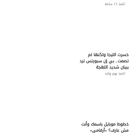
منذ 13 ساعة
خسرت الليجا ولكنها لم
تصمت.. بي إن سبورتس ترد
ببيان شديد اللهجة
منذ يوم واحد
خطوط موبايل باسمك وأنت
مش عارف؟ «أرقامي»