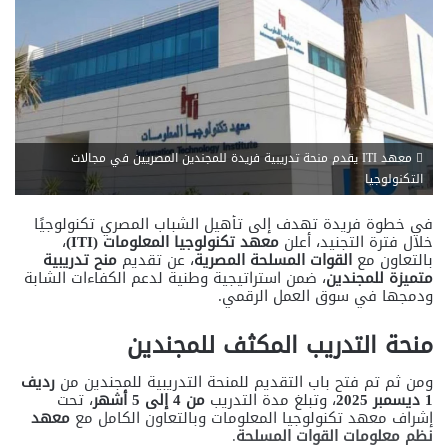
معهد ITI يقدم منحة تدريبية فريدة للمجندين المصريين في مجالات
الأخبار
التكنولوجيا
ش
في خطوة فريدة تهدف إلى تأهيل الشباب المصري تكنولوجيًا
ر
خلال فترة التجنيد، أعلن
معهد تكنولوجيا المعلومات (ITI)
،
ي
بالتعاون مع
القوات المسلحة المصرية
، عن تقديم
منح تدريبية
ح
متميزة للمجندين
، ضمن استراتيجية وطنية لدعم الكفاءات الشابة
ة
ودمجها في سوق العمل الرقمي.
ا
ل
منحة التدريب المكثف للمجندين
ط
ف
ل
ومن ثم تم فتح باب التقديم للمنحة التدريبية للمجندين من
رديف
ف
1 ديسمبر 2025
، وتبلغ مدة التدريب
من 4 إلى 5 أشهر
، تحت
ي
إشراف معهد تكنولوجيا المعلومات وبالتعاون الكامل مع
معهد
م
نظم معلومات القوات المسلحة
.