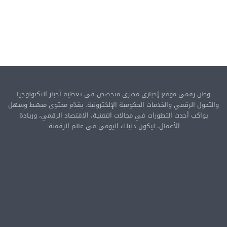
وطن رقمي موقع إخباري مصري متخصص في تغطية أخبار التكنولوجيا
والتحول الرقمي والخدمات الحكومية الإلكترونية. يقدّم محتوى مبسّط وسهل
يواكب أحدث التطورات في مجالات التقنية، الاقتصاد الرقمي، وريادة
الأعمال، ليكون دليلك اليومي في عالم الرقمنة.