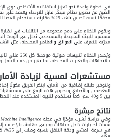
في خطوة واعدة نحو تعزيز استقلالية الأشخاص ذوي الإع
الصين عن تطوير نظام مبتكر قابل للارتداء يعتمد على تق
محققًا نسبة تحسن بلغت 25% مقارنة باستخدام العصا البيضاء التقليدية.
ويقوم النظام على دمج مجموعة من التقنيات في نظارة ذك
مستمرة للبيئة المحيطة بالمستخدم، تُحلل في الوقت ال
مدرّبة للتعرف على العوائق والعناصر المحيطة، مثل الأشخاص
ويُصدر النظام تنب
بالاتجاهات والتغيرات المحيطة، بما يعزز من دقة التنقل 
مستشعرات لمسية لزيادة الأمان
ولتوفير طبقة إضافية من الأمان، ابتكر الفريق مكونًا إض
المعصمين والأصابع. وتحتوي هذه الرقع على مستشعرات 
بين 5 و40 سم، كما تُستخدم لتنبيه المستخدم عند اللحظة المناسبة للإمساك بالأشياء.
نتائج مبشرة
وفي دراسة نُشرت مؤخرًا في مجلة
 Machine Intelligence
شملت اختبارات داخل متاهات ومباني مغلقة، بالإضافة إلى
في سرعة
معه.