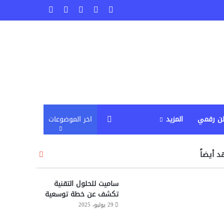
‫X
فيسبوك
لينكدإن
‫YouTube
انستقرام
إضافة عمود جانبي
ن رقمي
المزيد
اخر الموضوعات
 أيضاً
إ
غ
ل
ساميت للحلول التقنية
ا
تكشف عن خطة توسعية
ق
29 يوليو، 2025