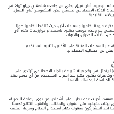
اقة البصرية، أعلن فريق بحثي من جامعة شنغهاي جياو تونغ في
نيات الذكاء الاصطناعي لتحسين قدرة المكفوفين على التنقل،
ية مزودة بكاميرا وسماعات أذن، حيث تلتقط الكاميرا صورًا
حقيقي عبر وحدة حوسبة صغيرة باستخدام خوارزميات تعلم آلي
، الأثاث، الجدران، والأبواب.
يهات صوتية موجهة كل 250 مللي ثانية، عبر السماعات المثبتة على الأذنين، لتنبيه المستخدم
ويقلل من احتمالية الاصطدام.
افيًا يتمثل في رقع مرنة شبيهة بالجلد الاصطناعي تُرتدى على
وكاميرات صغيرة تهتز عند اقتراب المستخدم من أي جسم يبعد
Nature
، أُجريت عدة تجارب على أشخاص من
ذوي الإعاقة البصرية
،
 بيئات حقيقية مثل الشوارع والمكاتب. وأظهرت النتائج تحسنًا
 المشي ودقة التنقل بنسبة وصلت إلى 25%، كما أكد المشاركون سهولة تعلم استخدام النظام وسرعة التكيف