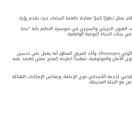
ام يمثل تطورًا كبيرًا مقارنة بالعصا البيضاء، حيث يقدم رؤية
 العيون الجزيئي والسريري في سويسرا، النظام بأنه “عصا
في بيئات الحياة اليومية الواقعية.
ورغم النتائج المبشّرة، لا يزال النظام في مرحلة النموذج الأولي (Prototype). وأكد الفريق المطوّر أنه يعمل على تحسين
وى الأمان والموثوقية، تمهيدًا لطرحه كمنتج عملي يُعتمد عليه
طناعي
لخدمة الأشخاص ذوي الإعاقة، ويعكس الإمكانات الهائلة
ن مع البيئة المحيطة.