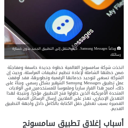
وداعاً Samsung Messages.. كيف تنتقل إلى التطبيق الجديد بدون خسارة
رسائلك
اتخذت شركة سامسونج العالمية خطوة جديدة حاسمة ومفاجئة
ضمن خطتها الشاملة لإعادة تنظيم تطبيقات المراسلة. وحيث إن
الشركة تسعى لتوحيد خدماتها الرقمية وتطويرها، فقد أوقفت
عمل تطبيق Samsung Messages الشهير بشكل رسمي. وبناءً على
ذلك، أصبح هذا القرار سارياً وملموساً للمستخدمين في الولايات
المتحدة الأمريكية الذين حاولوا فتح التطبيق مؤخراً. ونتيجة لهذا
التعديل الإجباري، تعذر على الملايين إرسال الرسائل النصية
القصيرة بسبب تعطيل حقل الكتابة بالكامل داخل واجهة التطبيق
القديم.
أسباب إغلاق تطبيق سامسونج