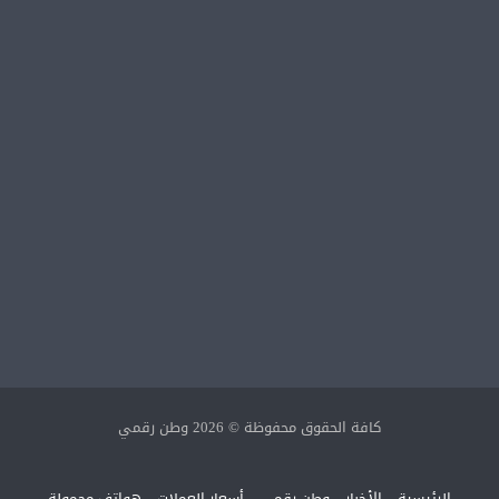
كافة الحقوق محفوظة © 2026 وطن رقمي
الرئيسية
الأخبار
وطن رقمي
أسعار العملات
هواتف محمولة