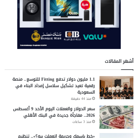
شركة سامسونج وجوجل
نظام أندرويد في أمريكا.
ف
ي
نقل محادثات سامسونج
ع
ي
ا
ر
2
1
و
أشهر المقالات
ا
ل
ج
1.1 مليون دولار تدفع Fitting للتوسع.. منصة
ن
رقمية تعيد تشكيل سلاسل إمداد البناء في
ي
السعودية
ه
منذ 44 دقيقة
ا
سعر الدولار والعملات اليوم الأحد 9 أغسطس
ل
2026.. مفاجأة جديدة في البنك الأهلي
ذ
ه
منذ 3 ساعات
ب
«خط باسمك وجريمة اتعملت بيه؟».. تنظيم