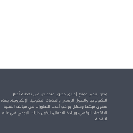
ل
إ
د
ا
ر
ي
ة
وطن رقمي موقع إخباري مصري متخصص في تغطية أخبار
التكنولوجيا والتحول الرقمي والخدمات الحكومية الإلكترونية. يقدّم
محتوى مبسّط وسهل يواكب أحدث التطورات في مجالات التقنية،
الاقتصاد الرقمي، وريادة الأعمال، ليكون دليلك اليومي في عالم
الرقمنة.