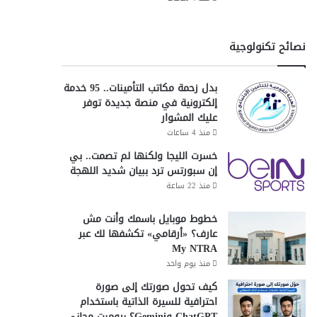
نصائح تكنولوجية
بدل زحمة مكاتب التأمينات.. 95 خدمة
إلكترونية في منصة جديدة توفر
عليك المشوار
منذ 4 ساعات
خسرت الليجا ولكنها لم تصمت.. بي
إن سبورتس ترد ببيان شديد اللهجة
منذ 22 ساعة
خطوط موبايل باسمك وأنت مش
عارف؟ «أرقامي» تكشفها لك عبر
My NTRA
منذ يوم واحد
كيف تحول صورتك إلى صورة
احترافية للسيرة الذاتية باستخدام
ChatGPT وGemini؟ برومبت مجاني