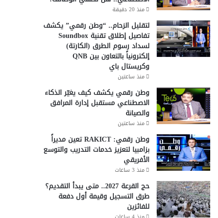
منذ 20 دقيقة
لتقليل الزحام.. “وطن رقمي” يكشف
تفاصيل إطلاق تقنية Soundbox
لسداد رسوم الطرق (الكارتة)
إلكترونياً بالتعاون بين QNB
وكريستال باي
منذ ساعتين
وطن رقمي يكشف كيف يغيّر الذكاء
الاصطناعي مستقبل إدارة المرافق
والصيانة
منذ ساعتين
وطن رقمي: RAKICT تعين مديراً
بزامبيا لتعزيز خدمات التدريب والتوسع
الأفريقي
منذ 3 ساعات
حج القرعة 2027.. متى يبدأ التقديم؟
طرق التسجيل وقيمة أول دفعة
للفائزين
منذ 4 ساعات