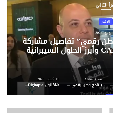
رأ التالي
طن رقمي
 4 أسابيع
لنار على تطبيق ماي نيترا..
ُنشئت لـ «وأد الشكاوى»
 دون رد حق
منذ 4 أسابيع
11 أكتوبر، 2025
يكشف لـ “وطن رقمي” تفاصيل مشاركة Trellix في CAISEC 2026 وأبرز الحلول السيبرانية المدعومة بالذكاء الاصطناعي
برنامج وطن رقمي يفتح النار على تطبيق ماي نيترا.. ومواطنون: المنصة أُنشئت لـ «وأد الشكاوى» وإغلاقها دون رد حق
هاكاثون Digitopia يجمع المبدعين المصريين لتطوير حلول تكنولوجية مبتكرة.. تعرف على التفاصيل
ا