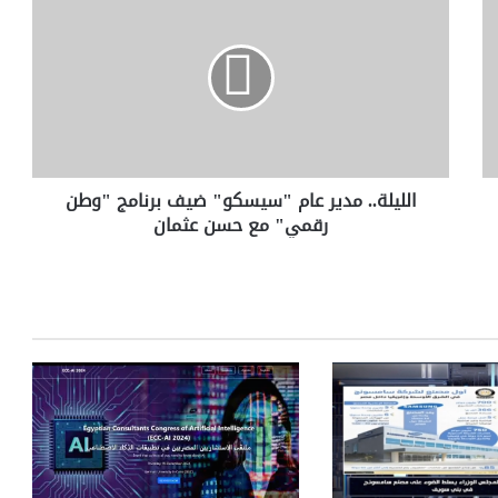
ل
ل
ي
ل
ة
.
.
م
الليلة.. مدير عام "سيسكو" ضيف برنامج "وطن
د
رقمي" مع حسن عثمان
ي
ر
ع
ا
م
"
س
ي
س
ك
و
"