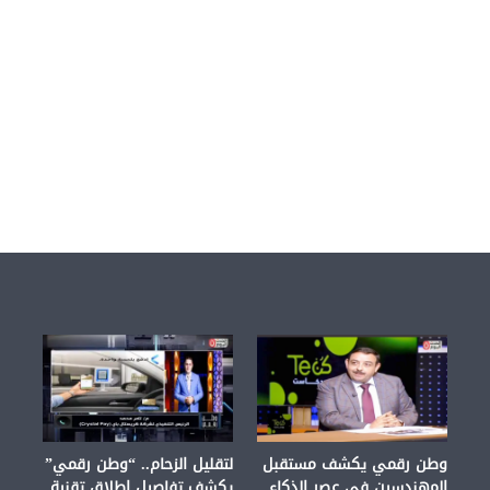
ن
ع
ث
م
ا
ن
وطن رقمي يكشف مستقبل
لتقليل الزحام.. “وطن رقمي”
المهندسين في عصر الذكاء
يكشف تفاصيل إطلاق تقنية