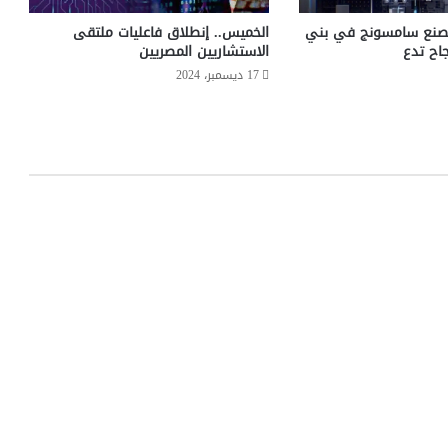
ض
ي
صنع سامسونج في بني
الخميس.. إنطلاق فاعليات ملتقى
ف
اح تدع
الاستشاريين المصريين
ب
17 ديسمبر، 2024
ر
ن
ا
م
ج
"
و
ط
ن
ر
ق
م
ي
"
م
ع
ح
س