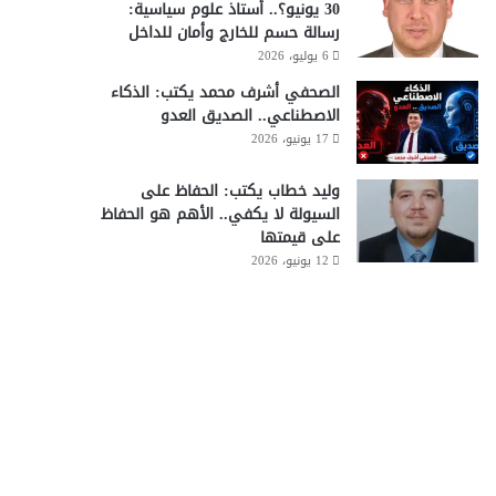
30 يونيو؟.. أستاذ علوم سياسية:
رسالة حسم للخارج وأمان للداخل
6 يوليو، 2026
الصحفي أشرف محمد يكتب: الذكاء
وطن رقمي
الاصطناعي.. الصديق العدو
17 يونيو، 2026
11 أكتوبر، 2025
هاكاثون Digitopia يجم
وليد خطاب يكتب: الحفاظ على
حلول تكنولوجية مبتكرة.. تعر
السيولة لا يكفي.. الأهم هو الحفاظ
على قيمتها
12 يونيو، 2026