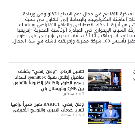
ا لمذكرة التفاهم في مجال دعم الابداع التكنولوجي وريادة
ات الناشئة التكنولوجية، بالإضافة إلى التعاون في تنمية
تي من أبرزها الذكاء الاصطناعي والواقع الافتراضي وسلسلة
كة الشباب الإيفواري في المبادرة الرئاسية المصرية “إفريقيا
لإبداع الألعاب والتطبيقات الرقمية” والتي تهدف الى تنمية القدرات وتأهيل 10 آلاف شاب مصري وإفريقي على تطوير
ناشئة في هذا المجال.
لتقليل الزحام.. “وطن رقمي” يكشف
تفاصيل إطلاق تقنية Soundbox لسداد
رسوم الطرق (الكارتة) إلكترونياً بالتعاون
بين QNB وكريستال باي
منذ ساعتين
وطن رقمي: RAKICT تعين مديراً بزامبيا
لتعزيز خدمات التدريب والتوسع الأفريقي
منذ 3 ساعات