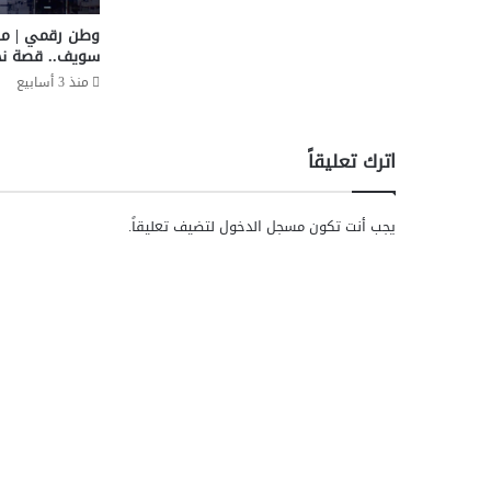
ع
ة
وطن رقمي | م
خ
سويف.. قصة نج
د
منذ 3 أسابيع
م
ا
ت
اترك تعليقاً
ه
ا
ل
يجب أنت تكون
مسجل الدخول
لتضيف تعليقاً.
ت
ش
م
ل
ا
ل
ع
ا
ص
م
ة
ا