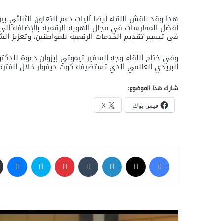
هذا وقد ناقش اللقاء أيضا آليات دعم التعاون الثنائي ب
أفضل الممارسات في مجال الهوية الرقمية بالإضافة إلى د
في تيسير تقديم الخدمات الرقمية للمواطنين، وتعزيز الشم
وفي ختام اللقاء وجه السفير تيموتي إيزوان دعوة للدكتو
البريدي العالمي الذي تستضيفه كوت ديفوار خلال الفترة من 10 الى 28 أغسطس ا
شارك هذا الموضوع:
فيس بوك
X
فيسبوك
‫X
لينكدإن
‏Tumblr
بينتيريست
سكايب
ماسنجر