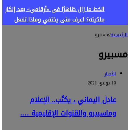
الخط ما زال ظاهرًا في «أرقامي» بعد إنكار
ملكيته؟ اعرف متى يختفي وماذا تفعل
الرئيسية
/
مسبيرو
مسبيرو
الأخبار
10 يونيو، 2021
عادل اليماني ، يكتُب.. الإعلام
وماسبيرو والقنوات الإقليمية ….