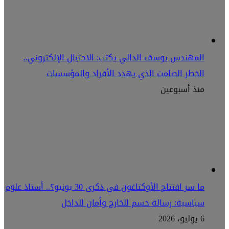
المهندس يوسف الدالي يكتب: الاحتيال الإلكتروني..
الخطر الصامت الذي يهدد الأفراد والمؤسسات
منذ أسبوعين
ما سر افتتاح الأوكتاغون في ذكرى 30 يونيو؟.. أستاذ علوم
سياسية: رسالة حسم للخارج وأمان للداخل
6 يوليو، 2026