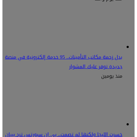
بدل زحمة مكاتب التأمينات.. 95 خدمة إلكترونية في منصة
جديدة توفر عليك المشوار
منذ يومين
خسرت الليجا ولكنها لم تصمت.. بي إن سبورتس ترد ببيان