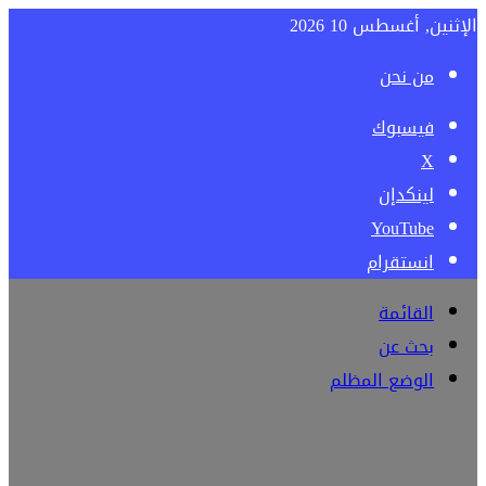
الإثنين, أغسطس 10 2026
من نحن
فيسبوك
‫X
لينكدإن
‫YouTube
انستقرام
القائمة
بحث عن
الوضع المظلم