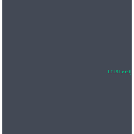
إنضم لقناتنا