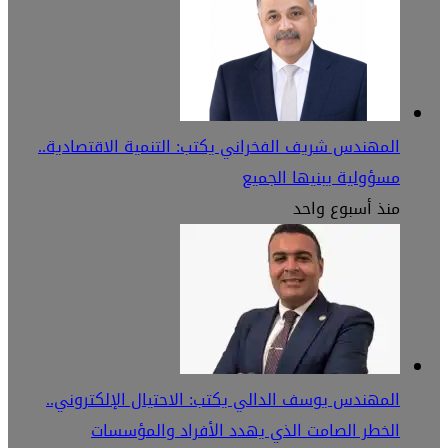
المهندس شريف الفخراني يكتب: التنمية الاقتصادية..
مسؤولية يبنيها الجميع
منذ أسبوع واحد
المهندس يوسف الدالي يكتب: الاحتيال الإلكتروني..
الخطر الصامت الذي يهدد الأفراد والمؤسسات