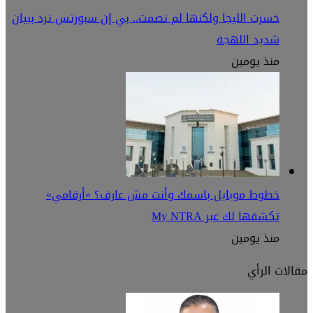
خسرت الليجا ولكنها لم تصمت.. بي إن سبورتس ترد ببيان
شديد اللهجة
منذ يومين
خطوط موبايل باسمك وأنت مش عارف؟ «أرقامي»
تكشفها لك عبر My NTRA
منذ يومين
مقالات الرأي