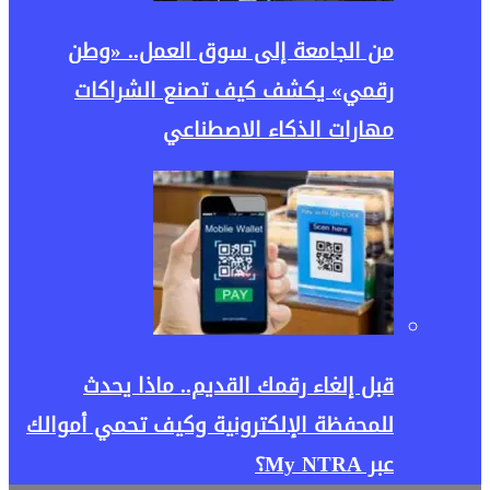
من الجامعة إلى سوق العمل.. «وطن
رقمي» يكشف كيف تصنع الشراكات
مهارات الذكاء الاصطناعي
قبل إلغاء رقمك القديم.. ماذا يحدث
للمحفظة الإلكترونية وكيف تحمي أموالك
عبر My NTRA؟