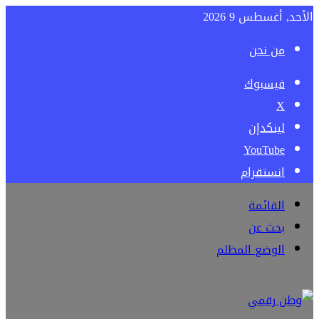
الأحد, أغسطس 9 2026
من نحن
فيسبوك
‫X
لينكدإن
‫YouTube
انستقرام
القائمة
بحث عن
الوضع المظلم