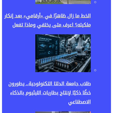
الخط ما زال ظاهرًا في «أرقامي» بعد إنكار
ملكيته؟ اعرف متى يختفي وماذا تفعل
طلاب جامعة الدلتا التكنولوجية.. يطورون
خطًا ذكيًا لإنتاج بطاريات الليثيوم بالذكاء
الاصطناعي