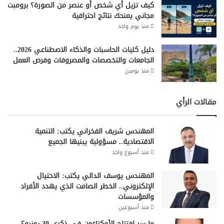
كيف تزيل أي شخص أو عنصر من الصورة؟ برومبت
مجاني يمنحك نتائج احترافية
منذ يوم واحد
دليل كليات الحاسبات والذكاء الاصطناعي 2026..
الجامعات والتخصصات والمصروفات وفرص العمل
منذ يومين
مقالات الرأي
المهندس شريف الفخراني يكتب: التنمية
الاقتصادية.. مسؤولية يبنيها الجميع
منذ أسبوع واحد
المهندس يوسف الدالي يكتب: الاحتيال
الإلكتروني.. الخطر الصامت الذي يهدد الأفراد
والمؤسسات
منذ أسبوعين
ما سر افتتاح الأوكتاغون في ذكرى 30 يونيو؟..