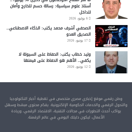
أستاذ علوم سياسية: رسالة حسم للخارج وأمان
للداخل
6 يوليو، 2026
الصحفي أشرف محمد يكتب: الذكاء الاصطناعي..
الصديق العدو
17 يونيو، 2026
وليد خطاب يكتب: الحفاظ على السيولة لا
يكفي.. الأهم هو الحفاظ على قيمتها
12 يونيو، 2026
وطن رقمي موقع إخباري مصري متخصص في تغطية أخبار التكنولوجيا
والتحول الرقمي والخدمات الحكومية الإلكترونية. يقدّم محتوى مبسّط وسهل
يواكب أحدث التطورات في مجالات التقنية، الاقتصاد الرقمي، وريادة
الأعمال، ليكون دليلك اليومي في عالم الرقمنة.