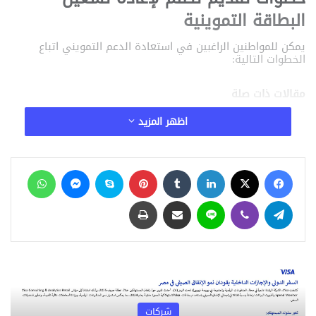
البطاقة التموينية
يمكن للمواطنين الراغبين في استعادة الدعم التمويني اتباع
الخطوات التالية:
مقالات ذات صلة
اظهر المزيد
من منصة “مصر الرقمية” للـ 5G.. «وطن رقمي»
يكشف أسرار طفرة الاقتصاد الرقمي ومعدل
النمو التاريخي لمصر
فيسبوك
‫X
لينكدإن
‏Tumblr
بينتيريست
سكايب
ماسنجر
واتساب
منذ أسبوعين
وزير الاتصالات: 270 خدمة على منصة مصر
تيلقرام
ڤايبر
لاين
مشاركة عبر البريد
طباعة
الرقمية قبل نهاية 2026.. و8 مليارات دولار
مستهدفة لصادرات التعهيد
منذ 3 أسابيع
هل توقفت بطاقة التموين؟.. تعرف على أسباب
الإيقاف وخطوات تقديم التظلم لإعادة الدعم
منذ 3 أسابيع