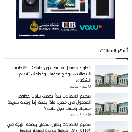
و
ي
ة
ا
ل
ع
ا
م
أشهر المقالات
ة
ف
ي
خطوط محمول باسمك دون علمك؟.. «تنظيم
ا
الاتصالات» يوضح موقفك وخطوات تقديم
ل
الشكوى
م
منذ 7 ساعات
ح
تنظيم الاتصالات يبدأ تحديث بيانات خطوط
ا
المحمول في مصر.. ماذا يحدث إذا وجدت شريحة
ف
مسجلة باسمك دون علمك؟
ظ
ا
منذ 7 ساعات
ت
تنظيم الاتصالات يطور التحقق ببصمة الوجه في
My NTRA.. خطوة جديدة لحماية خطوط