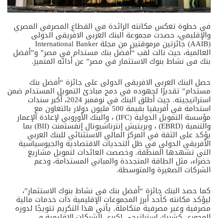
في خطوة تعكس مكانته الرائدة في القطاع المصرفي المصري
والإقليمي، حصدت مجموعة البنك العربى الافريقى الدولى
(AAIB) جائزتين مرموقتين من مجلة International Banker
العالمية، حيث نالت لقب “أفضل بنك مستدام في مصر” و”أفضل
بنك فى نشاط بنوك الاستثمار في مصر” عن أدائه المتميز.
حصل البنك العربى الافريقى الدولى على جائزة “أفضل بنك
مستدام” تقديرًا لجهوده في دمج مبادئ التمويل المستدام ضمن
استراتيجيته. حيث أطلق البنك في نوفمبر 2024، أكبر سندات
استدامة في أفريقيا بقيمة 500 مليون دولار بالتعاون مع
مؤسسة التمويل الدولية (IFC) ، والبنك الأوروبي لإعادة الإعمار
والتنمية (EBRD) ، وبريتيش إنترناشيونال إنفستمنت (BII) بما
يؤكد على الثقة في المركز المالي الاستثنائي للبنك العربي
الأفريقي الدولي في ظل التحديات الاقتصادية والجيوسياسية
التي تشهدها المنطقة. وخصصت العائدات لتمويل مشاريع
خضراء، مثل الطاقة المتجددة والمباني المستدامة، ودعم
الشركات الصغيرة والمتوسطة.
كما حصد البنك جائزة “أفضل بنك فى نشاط بنوك الاستثمار”،
ليؤكد مكانته كأحد أبرز المجموعات الإقليمية ذات خدمات مالية
مصرفية وغير مصرفية متكاملة. يأتي هذا التكريم تتويجًا لدوره
المحوري كشريك استراتيجى لكبرى الشركات الاقليمية و