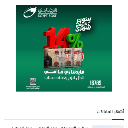
ا
ل
م
ق
ي
د
ة
ب
س
ج
ل
ه
ح
ت
ى
2
0
ن
أشهر المقالات
و
ف
م