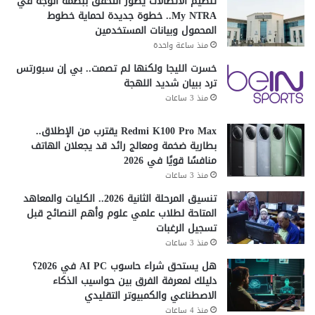
تنظيم الاتصالات يطور التحقق ببصمة الوجه في
ب
My NTRA.. خطوة جديدة لحماية خطوط
ر
المحمول وبيانات المستخدمين
2
منذ ساعة واحدة
0
2
خسرت الليجا ولكنها لم تصمت.. بي إن سبورتس
5
ترد ببيان شديد اللهجة
منذ 3 ساعات
Redmi K100 Pro Max يقترب من الإطلاق..
بطارية ضخمة ومعالج رائد قد يجعلان الهاتف
منافسًا قويًا في 2026
منذ 3 ساعات
تنسيق المرحلة الثانية 2026.. الكليات والمعاهد
المتاحة لطلاب علمي علوم وأهم النصائح قبل
تسجيل الرغبات
منذ 3 ساعات
هل يستحق شراء حاسوب AI PC في 2026؟
دليلك لمعرفة الفرق بين حواسيب الذكاء
الاصطناعي والكمبيوتر التقليدي
منذ 4 ساعات