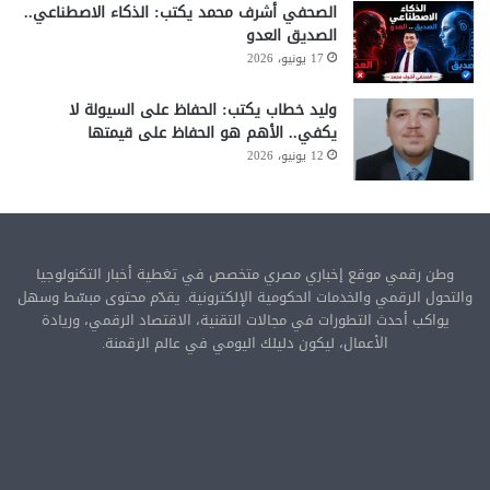
الصحفي أشرف محمد يكتب: الذكاء الاصطناعي..
الصديق العدو
17 يونيو، 2026
وليد خطاب يكتب: الحفاظ على السيولة لا
يكفي.. الأهم هو الحفاظ على قيمتها
12 يونيو، 2026
وطن رقمي موقع إخباري مصري متخصص في تغطية أخبار التكنولوجيا
والتحول الرقمي والخدمات الحكومية الإلكترونية. يقدّم محتوى مبسّط وسهل
يواكب أحدث التطورات في مجالات التقنية، الاقتصاد الرقمي، وريادة
الأعمال، ليكون دليلك اليومي في عالم الرقمنة.