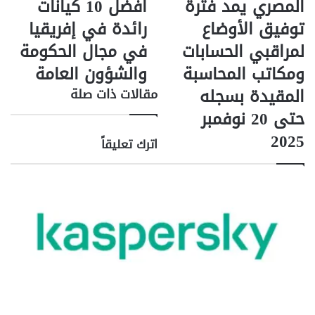
المصري يمد فترة
أفضل 10 كيانات
ب
H
توفيق الأوضاع
رائدة في إفريقيا
ن
I
ك
C
لمراقبي الحسابات
في مجال الحكومة
ا
O
ومكاتب المحاسبة
والشؤون العامة
ل
R
م
E
المقيدة بسجله
مقالات ذات صلة
ر
ض
حتى 20 نوفمبر
ك
م
ز
ن
2025
اترك تعليقاً
ي
أ
ا
ف
ل
ض
م
ل
ص
1
ر
0
ي
ك
ي
ي
م
ا
د
ن
ف
ا
ت
ت