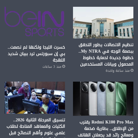
تنظيم الاتصالات يطور التحقق
خسرت الليجا ولكنها لم تصمت..
ببصمة الوجه في My NTRA..
بي إن سبورتس ترد ببيان شديد
خطوة جديدة لحماية خطوط
اللهجة
المحمول وبيانات المستخدمين
منذ 3 ساعات
منذ ساعة واحدة
تنسيق المرحلة الثانية 2026..
Redmi K100 Pro Max يقترب
الكليات والمعاهد المتاحة لطلاب
من الإطلاق.. بطارية ضخمة
علمي علوم وأهم النصائح قبل
ومعالج رائد قد يجعلان الهاتف