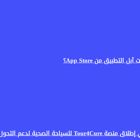
لتطبيق من App Store؟
صحية لدعم التحول الرقمي