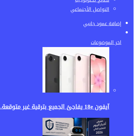
التواصل الأجتماعي
إضافة عمود جانبي
اخر الموضوعات
آيفون 18e يفاجئ الجميع بترقية غير متوقعة.. هل تكفي غيغابايت واحدة لإطلاق قوة الذكاء الاصطناعي؟