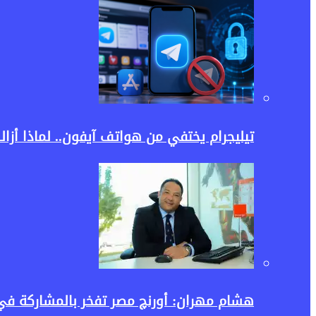
تيليجرام يختفي من هواتف آيفون.. لماذا أزالت آبل ا
هشام مهران: أورنچ مصر تفخر بالمشاركة في إطلاق منصة Tour4Cure للسياحة ال