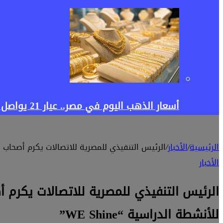
أسعار الذهب اليوم في مصر.. عيار 21 يواصل الصعود فهل يستمر الارتفاع أم يبدأ التراجع؟
الرئيسية
/
الأخبار
/
الرئيس التنفيذي للمصرية للاتصالات يكرم أصحاب المشروعات المتميزة بمدارس WE للتكنولوجيا الت
الأخبار
للأنشطة الدراسية “WE Shine”