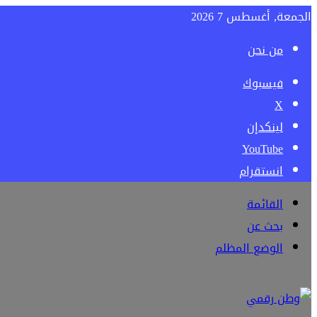
الجمعة, أغسطس 7 2026
من نحن
فيسبوك
‫X
لينكدإن
‫YouTube
انستقرام
القائمة
بحث عن
الوضع المظلم