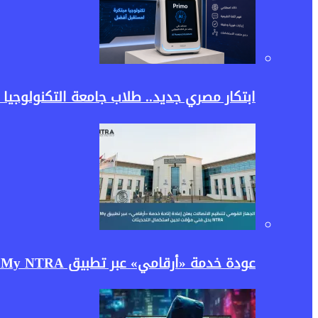
ابتكار مصري جديد.. طلاب جامعة التكنولوجيا ا
عودة خدمة «أرقامي» عبر تطبيق My NTRA.. تنظيم الاتصالات يعيد إتاحتها بحل مؤقت لتعزيز حماية بيانات المستخدمين