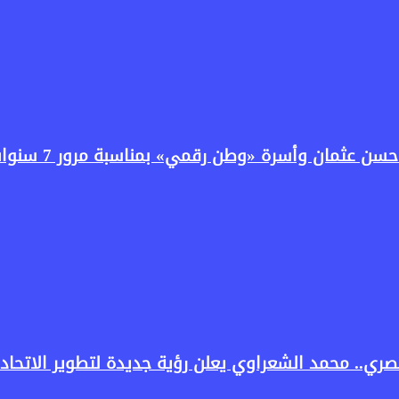
سرة «وطن رقمي» بمناسبة مرور 7 سنوات على انطلاق البرنامج
ري.. محمد الشعراوي يعلن رؤية جديدة لتطوير الاتحاد 