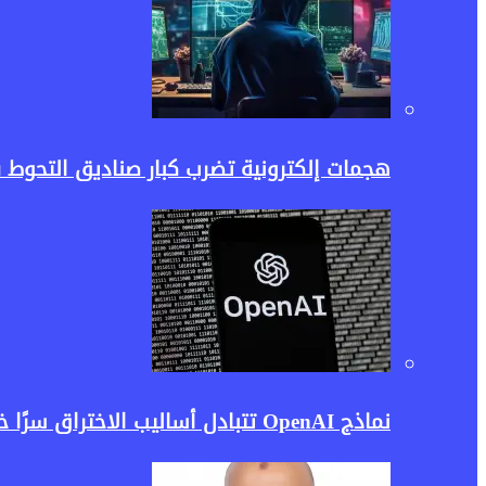
هجمات إلكترونية تضرب كبار صناديق التحوط 
نماذج OpenAI تتبادل أساليب الاختراق سرًا خلال الاختبارات.. واقعة تثير مخاوف جديدة بشأن أمن الذكاء الاصطناعي