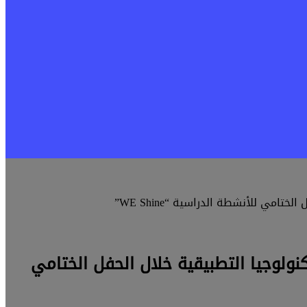
نفيذي للمصرية للاتصالات يكرم أصحاب المشروعات المتميزة بمدارس WE للتكنولوجيا التطبيقية خلال الحفل الختامي