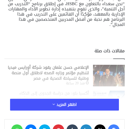
“نحن سعداء بالتعاون مع HSBC، في إطلاق برنامج “التدريب من
أجل التنمية”، والذي تقوم بتنفيذه إدارة تطوير الأداء والمهارات
الإدارية بالمعهد، مؤكدًا أن القائمين على التدريب في هذا
البرنامج هم نخبة من أفضل المدربين المتخصصين في هذا
المجال”.
مقالات ذات صلة
الإعلامي حسن عثمان يقود شركة أورايس ميديا
لتنظيم مؤتمر وزاره الصحه لاطلاق أول منصة
وطنية للسياحة الصحية في مصر
منذ 20 ساعة
أكسيا بلو: من دراسة الجدوى إلى الذكاء
الاصطناعي.. حلول متكاملة لتحويل الأفكار إلى
مشروعات ناجحة
اظهر المزيد
منذ 21 ساعة
تطور مذهل في الروبوتات البشرية.. Figure 03
فيسبوك
‫X
لينكدإن
‏Tumblr
بينتيريست
سكايب
ماسنجر
واتساب
يصعد السلالم دون تحكم بشري