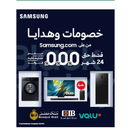
ل
ل
ت
ك
ن
و
ل
و
ج
ي
ا