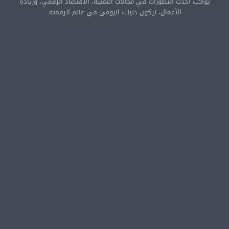
يواكب أحدث التطورات في مجالات التقنية، الاقتصاد الرقمي، وريادة
الأعمال، ليكون دليلك اليومي في عالم الرقمنة.