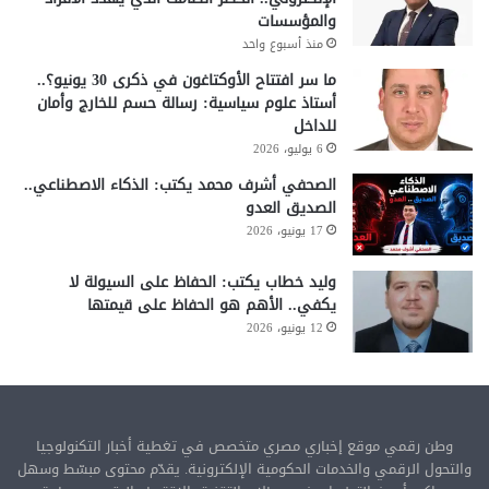
والمؤسسات
منذ أسبوع واحد
ما سر افتتاح الأوكتاغون في ذكرى 30 يونيو؟..
أستاذ علوم سياسية: رسالة حسم للخارج وأمان
للداخل
6 يوليو، 2026
الصحفي أشرف محمد يكتب: الذكاء الاصطناعي..
الصديق العدو
17 يونيو، 2026
وليد خطاب يكتب: الحفاظ على السيولة لا
يكفي.. الأهم هو الحفاظ على قيمتها
12 يونيو، 2026
وطن رقمي موقع إخباري مصري متخصص في تغطية أخبار التكنولوجيا
والتحول الرقمي والخدمات الحكومية الإلكترونية. يقدّم محتوى مبسّط وسهل