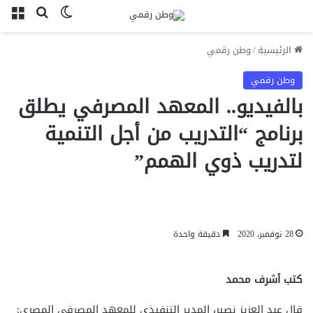
بحث عن
الوضع المظل
الق
الرئيسية
/
وطن رقمي
وطن رقمي
بالفيديو.. المعهد المصرفي يطلق
برنامج “التدريب من أجل التنمية
لتدريب ذوي الهمم”
28 نوفمبر، 2020
دقيقة واحدة
كتب أشرف محمد
قال عبد العزيز نصير، المدير التنفيذي للمعهد المصرفي المصري: