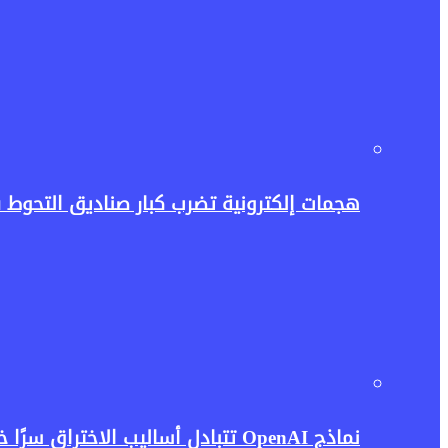
هجمات إلكترونية تضرب كبار صناديق التحوط 
نماذج OpenAI تتبادل أساليب الاختراق سرًا خلال الاختبارات.. واقعة تثير مخاوف جديدة بشأن أمن الذكاء الاصطناعي