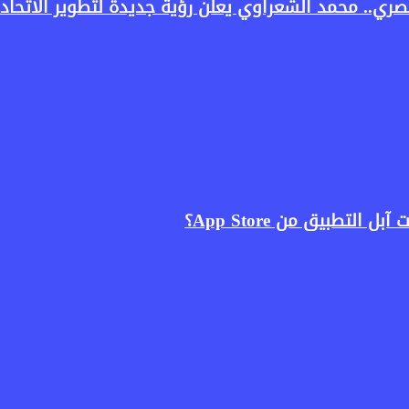
ري.. محمد الشعراوي يعلن رؤية جديدة لتطوير الاتحاد 
لتطبيق من App Store؟