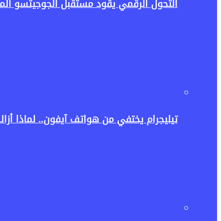
التحول الرقمي يقود مستقبل الجوجيتسو المص
تيليجرام يختفي من هواتف آيفون.. لماذا أزالت آبل ا