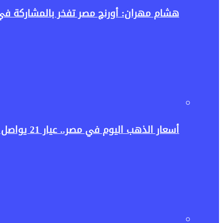
هشام مهران: أورنچ مصر تفخر بالمشاركة في إطلاق منصة Tour4Cure للسياحة ال
أسعار الذهب اليوم في مصر.. عيار 21 يواصل الصعود فهل يستمر الارتفاع أم يبدأ التراجع؟