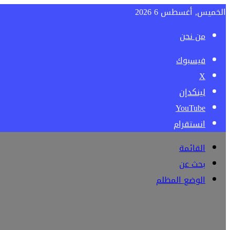
الخميس, أغسطس 6 2026
من نحن
فيسبوك
‫X
لينكدإن
‫YouTube
انستقرام
القائمة
بحث عن
الوضع المظلم