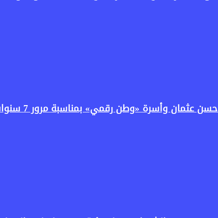
سرة «وطن رقمي» بمناسبة مرور 7 سنوات على انطلاق البرنامج