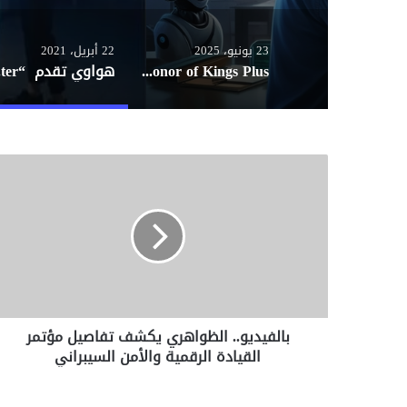
23 يونيو، 2025
22 أبريل، 2021
Honor of Kings Plus: تحديث ثوري يُعيد تعريف تجربة اللعب
هواوي 
ب
ا
ل
ف
ي
د
ي
و
.
بالفيديو.. الظواهري يكشف تفاصيل مؤتمر
.
القيادة الرقمية والأمن السيبراني
ا
ل
ظ