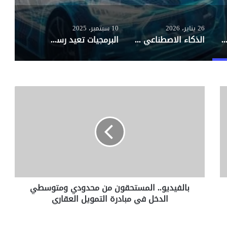
26 يناير، 2026
10 سبتمبر، 2025
تقدم “Ramadan Center” لتوفير كافة المعلومات عن شهر رمضان
الذكاء الاصطناعي يعيد تشكيل مستقبل العمل ويثير مخاوف اجتماعية
البرمجيات تعيد رسم مستقبل صناعة السيارات عالميًا مع توقعات بمضاعفة الإيرادات
ب
ا
ل
ف
ي
د
ي
و
.
بالفيديو.. المستحقون من محدودي ومتوسطي
.
الدخل في مبادرة التمويل العقاري
ا
ل
م