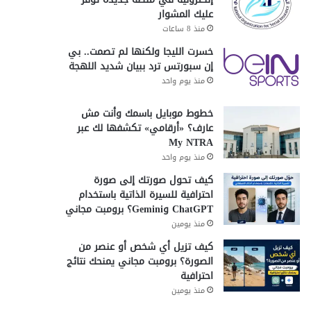
عليك المشوار
منذ 8 ساعات
خسرت الليجا ولكنها لم تصمت.. بي
إن سبورتس ترد ببيان شديد اللهجة
منذ يوم واحد
خطوط موبايل باسمك وأنت مش
عارف؟ «أرقامي» تكشفها لك عبر
My NTRA
منذ يوم واحد
كيف تحول صورتك إلى صورة
احترافية للسيرة الذاتية باستخدام
ChatGPT وGemini؟ برومبت مجاني
منذ يومين
كيف تزيل أي شخص أو عنصر من
الصورة؟ برومبت مجاني يمنحك نتائج
احترافية
منذ يومين