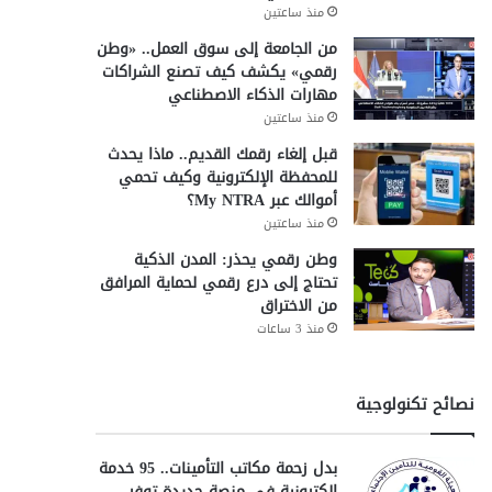
منذ ساعتين
من الجامعة إلى سوق العمل.. «وطن
رقمي» يكشف كيف تصنع الشراكات
مهارات الذكاء الاصطناعي
منذ ساعتين
قبل إلغاء رقمك القديم.. ماذا يحدث
للمحفظة الإلكترونية وكيف تحمي
أموالك عبر My NTRA؟
منذ ساعتين
وطن رقمي يحذر: المدن الذكية
تحتاج إلى درع رقمي لحماية المرافق
من الاختراق
منذ 3 ساعات
نصائح تكنولوجية
بدل زحمة مكاتب التأمينات.. 95 خدمة
إلكترونية في منصة جديدة توفر