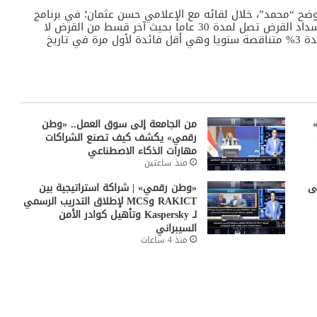
وضح “محمد”، خلال لقائه مع الإعلامي حسن عثمان؛ في برنامج
“وطن رقمي”، المذاع على قناة “الحدث اليوم”، أن فترة سداد القرض تصل لمدة 30 عاما بحيث آخر قسط من القرض لا
يتجاوز عمره 60 عاما، للاستفادة من القرض المدعوم بفائدة 3% متناقصة سنويا وهي أقل فائدة لأول مرة في تاريخ
»
من الجامعة إلى سوق العمل.. «وطن
رقمي» يكشف كيف تصنع الشراكات
مهارات الذكاء الاصطناعي
منذ ساعتين
ى
«وطن رقمي» | شراكة استراتيجية بين
RAKICT وMCS لإطلاق التدريب الرسمي
لـ Kaspersky وتأهيل كوادر الأمن
السيبراني
منذ 4 ساعات