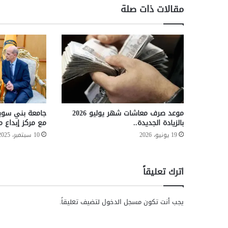
و
مقالات ذات صلة
ا
ه
ر
ي
ي
ك
ش
ف
ت
ف
موعد صرف معاشات شهر يوليو 2026
جامعة بني سويف
ا
بالزيادة الجديدة..
مع مركز إبداع 
ص
19 يونيو، 2026
10 سبتمبر، 2025
ي
ل
م
اترك تعليقاً
ؤ
ت
م
يجب أنت تكون
مسجل الدخول
لتضيف تعليقاً.
ر
ا
ل