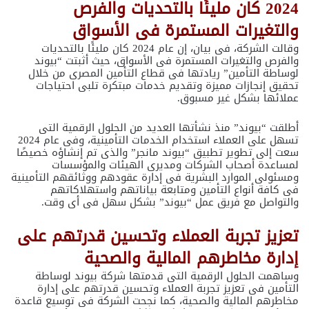
2024 كان مليئًا بالتحديات والفرص
والتغيرات المستمرة فى الأسواق
وقالت الشركة، فى بيان، إن عام 2024 كان مليئًا بالتحديات
والفرص والتغيرات المستمرة فى الأسواق، حيث أثبتت “بيوند
لوساطة التأمين” ريادتها فى قطاع التأمين المصرى من خلال
تحقيق إنجازات مميزة وتقديم خدمات مبتكرة تلبى احتياجات
عملائها بشكل غير مسبوق.
أطلقت “بيوند” منذ نشأتها العديد من الحلول الرقمية التى
تسهل على العملاء استخدام الخدمات التأمينية، وفى عام 2024
سعت إلى تطوير تطبيق “بيوند مانجر” والذى تم إنشاؤه خصيصًا
لمساعدة أصحاب الشركات ومديرى الهيئات والمؤسسات
ومسئولى الموارد البشرية فى إدارة عقودهم ووثائقهم التأمينية
فى كافة أنواع التأمين ومتابعة بياناتهم واستهلاكاتهم
والتواصل مع فريق عمل “بيوند” بشكل سهل فى أى وقت.
تعزيز تجربة العملاء وتحسين قدرتهم على
إدارة مخاطرهم المالية والصحية
وساهمت الحلول الرقمية التى قدمتها شركة بيوند لوساطة
التأمين فى تعزيز تجربة العملاء وتحسين قدرتهم على إدارة
مخاطرهم المالية والصحية، كما نجحت الشركة فى توسيع قاعدة