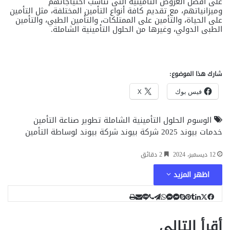
على أفضل العروض التأمينية التى تناسب احتياجاتهم
وميزانياتهم، مع تقديم كافة أنواع التأمين المختلفة، مثل التأمين
على الحياة، والتأمين على الممتلكات، والتأمين الطبي، والتأمين
الطبى الدولي، وغيرها من الحلول التأمينية الشاملة.
شارك هذا الموضوع:
فيس بوك
X
الوسوم
الحلول التأمينية الشاملة
تطوير صناعة التأمين
خدمات بيوند 2025
شركة بيوند
شركة بيوند لوساطة التأمين
12 ديسمبر، 2024
2 دقائق
اظهر المزيد
ل
ب
ل
ت
م
م
و
م
ف
ڤ
ط
س
ا
ا
ا
ا
ا
ب
ي
ي
ي
ي
T
ك
X
ش
أقرأ التالي
ن
ن
ا
ل
ا
ا
ت
ي
ي
u
س
س
س