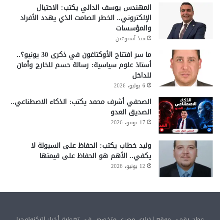
المهندس يوسف الدالي يكتب: الاحتيال
الإلكتروني.. الخطر الصامت الذي يهدد الأفراد
والمؤسسات
منذ أسبوعين
ما سر افتتاح الأوكتاغون في ذكرى 30 يونيو؟..
أستاذ علوم سياسية: رسالة حسم للخارج وأمان
للداخل
6 يوليو، 2026
الصحفي أشرف محمد يكتب: الذكاء الاصطناعي..
الصديق العدو
17 يونيو، 2026
وليد خطاب يكتب: الحفاظ على السيولة لا
يكفي.. الأهم هو الحفاظ على قيمتها
12 يونيو، 2026
وطن رقمي موقع إخباري مصري متخصص في تغطية أخبار التكنولوجيا