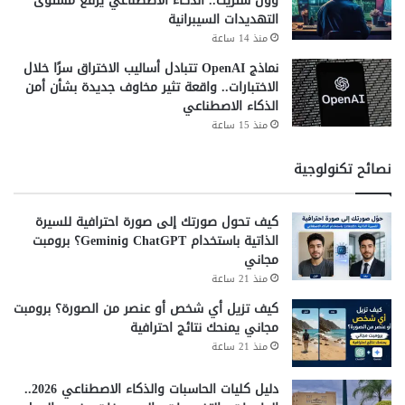
وول ستريت.. الذكاء الاصطناعي يرفع مستوى
التهديدات السيبرانية
منذ 14 ساعة
نماذج OpenAI تتبادل أساليب الاختراق سرًا خلال
الاختبارات.. واقعة تثير مخاوف جديدة بشأن أمن
الذكاء الاصطناعي
منذ 15 ساعة
نصائح تكنولوجية
كيف تحول صورتك إلى صورة احترافية للسيرة
الذاتية باستخدام ChatGPT وGemini؟ برومبت
مجاني
منذ 21 ساعة
كيف تزيل أي شخص أو عنصر من الصورة؟ برومبت
مجاني يمنحك نتائج احترافية
منذ 21 ساعة
دليل كليات الحاسبات والذكاء الاصطناعي 2026..