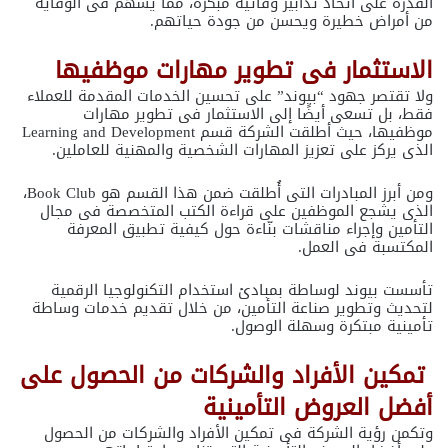
القدرة على اتخاذ تدابير وقائية مبكرة، مما يسهم فى الوقاية
من أمراض خطيرة ويحسن من جودة حياتهم.
الاستثمار فى تطوير مهارات موظفيها
ولا تقتصر جهود “بيوند” على تحسين الخدمات المقدمة للعملاء
فقط، بل تسعى أيضًا إلى الاستثمار فى تطوير مهارات
موظفيها، حيث أطلقت الشركة قسم Learning and Development
الذى يركز على تعزيز المهارات الشخصية والمهنية للعاملين.
ومن أبرز المبادرات التى أُطلقت ضمن هذا القسم هو Book Club،
الذى يشجع الموظفين على قراءة الكتب المتخصصة فى مجال
التأمين وإجراء مناقشات بنّاءة حول كيفية تطبيق المعرفة
المكتسبة فى العمل.
تأسست بيوند لوساطة بمبادئ استخدام التكنولوجيا الرقمية
لتحديث وتطوير صناعة التأمين، من خلال تقديم خدمات وساطة
تأمينية مبتكرة وسهلة الوصول.
تمكين الأفراد والشركات من الحصول على
أفضل العروض التأمينية
وتكمن رؤية الشركة فى تمكين الأفراد والشركات من الحصول