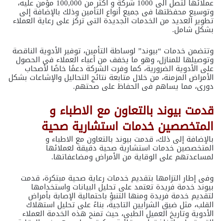
عملائها لتصل الى 1000 شركة و اكثر من 100,000 مؤمن عليه،
وتوسيع محفظتها فى جميع أنواع التأمين وذلك بالإضافة إلى
تطوير العديد من الخدمات الجديدة التى تركز على رعاية العملاء
بشكل شامل.
وتتضمن خدمات “بيوند” لوساطة التأمين، توفير الأدوية الناقصة
وتوصيلها للمنازل، وهو ما يخفف من أعباء العملاء فى الحصول
على الأدوية الضرورية، كما وفرت الشركة دعمًا خاصًا لأصحاب
الأمراض المزمنة، من خلال متابعة نتائج التحاليل والإشاعات بشكل
دورى، مما يساهم فى الحفاظ على صحتهم.
قدمت بيوند بالتعاون مع الاطباء و
المتخصصين خدمات استشارية صحية
بالإضافة إلى ذلك، قدمت بيوند بالتعاون مع الاطباء و
المتخصصين خدمات استشارية صحية دقيقة لعملائها
لمساعدتهم على الوقاية من الأمراض ومضاعفاتها.
وفى إطار التزامها بتقديم خدمات رعاية صحية مبتكرة، قدمت
بيوند خدمة فريدة تعتمد على تحليل البيانات واستخدامها
لتقديم خدمة فريدة ومنها التنبؤ باحتمالية الإصابة بأمراض
القلب، مثل ضيق الشرايين التاجية، بناءً على تحليل استهلاك
الأدوية وتاريخ العميل الطبى، حيث تمنح هذه الخدمة العملاء