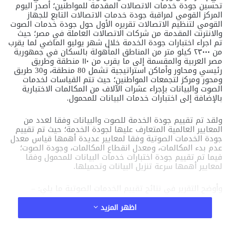
تحسين
جودة
خدمات
الاتصالات
المقدمة
للمواطنين؛
أصدر
اليوم
المركز
القومي
لمراقبة
جودة
خدمات
الاتصالات
التابع
للجهاز
القومي
لتنظيم
الاتصالات
تقريره
الأول
حول
جودة
خدمات
الصوت
والانترنت
المقدمة
من
شركات
الاتصالات
العاملة
في
مصر؛
حيث
تم
اجراء
اختبارات
جودة
الخدمة
خلال
شهر
يوليو
الماضي
لما
يقرب
من
٢٣٠٠٠
كيلو
متر
من
المناطق
المأهولة
بالسكان
في
جمهورية
مصر
العربية
والمقسمة
إلى
ما
يقرب
من
١١٠
منطقة
وطريق
رئيسي
ومحاور
وأماكن
استراتيجية
تشمل
80
منطقة،
و
30
طريق
ومحور
ومركز
لتجمعات
المواطنين؛
حيث
تتم
القياسات
لخدمات
الصوت
والبيانات
بإجراء
عشرات
الآلاف
من
المكالمات
الاختبارية
بالإضافة
إلى
اختبارات
خدمات
البيانات
للمحمول
.
ولقد
تم
تقييم
جودة
الخدمة
للصوت
والبيانات
وفقا
لعدد
من
المعايير
العالمية
المتعارف
عليها
لجودة
الخدمة؛
حيث
تم
تقييم
جودة
الخدمات
الصوتية
وفقا
لمعايير
عديدة
أهمها
قياس
معدل
عدم
بدء
المكالمات،
ومعدل
انقطاع
المكالمات،
وجودة
الصوت؛
فيما
تم
تقييم
جودة
اختبارات
خدمات
البيانات
للمحمول
وفقا
لمعايير
أهمها
سرعة
تنزيل
البيانات
وتحميلها
.
وأوضح
التقرير
في
نتائج
تقييم
الخدمات
الصوتية
ما
يلي
: –
اظهر المزيد
مقالات ذات صلة