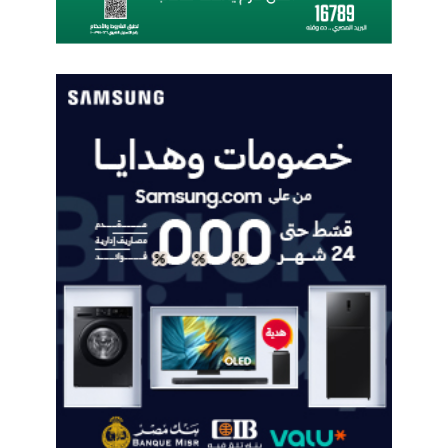
وزارة الاتصالات
ل
ا
خ
ت
ر
ا
ع
م
ع
"
إ
ن
ت
ل
"
و
"
إ
ر
ي
ك