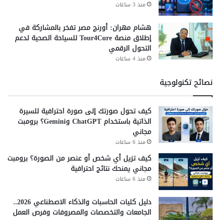
منذ 3 ساعات
هشام مهران: أورنچ مصر تفخر بالمشاركة في
إطلاق منصة Tour4Cure للسياحة الصحية لدعم
التحول الرقمي
منذ 4 ساعات
نصائح تكنولوجية
كيف تحول صورتك إلى صورة احترافية للسيرة
الذاتية باستخدام ChatGPT وGemini؟ برومبت
مجاني
منذ 6 ساعات
كيف تزيل أي شخص أو عنصر من الصورة؟ برومبت
مجاني يمنحك نتائج احترافية
منذ 6 ساعات
دليل كليات الحاسبات والذكاء الاصطناعي 2026..
الجامعات والتخصصات والمصروفات وفرص العمل