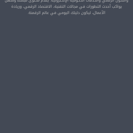
والتحول الرقمي والخدمات الحكومية الإلكترونية. يقدّم محتوى مبسّط وسهل
يواكب أحدث التطورات في مجالات التقنية، الاقتصاد الرقمي، وريادة
الأعمال، ليكون دليلك اليومي في عالم الرقمنة.