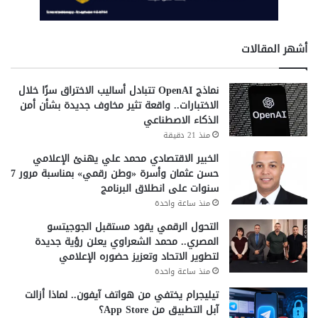
س
و
ن
أشهر المقالات
"
نماذج OpenAI تتبادل أساليب الاختراق سرًا خلال
الاختبارات.. واقعة تثير مخاوف جديدة بشأن أمن
الذكاء الاصطناعي
منذ 21 دقيقة
الخبير الاقتصادي محمد علي يهنئ الإعلامي
حسن عثمان وأسرة «وطن رقمي» بمناسبة مرور 7
سنوات على انطلاق البرنامج
منذ ساعة واحدة
التحول الرقمي يقود مستقبل الجوجيتسو
المصري.. محمد الشعراوي يعلن رؤية جديدة
لتطوير الاتحاد وتعزيز حضوره الإعلامي
منذ ساعة واحدة
تيليجرام يختفي من هواتف آيفون.. لماذا أزالت
آبل التطبيق من App Store؟