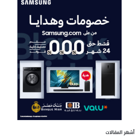
ي
ن
ش
م
س
»
أشهر المقالات