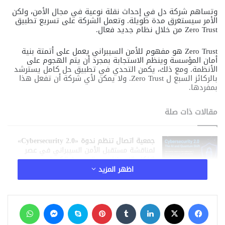
وتساهم شركة دل في إحداث نقلة نوعية في مجال الأمن، ولكن
الأمر سيستغرق مدة طويلة. وتعمل الشركة على تسريع تطبيق
Zero Trust من خلال نظام جديد فعال.
Zero Trust هو مفهوم للأمن السيبراني يعمل على أتمتة بنية
أمان المؤسسة وينظم الاستجابة بمجرد أن يتم الهجوم على
الأنظمة. ومع ذلك، يكمن التحدي في تطبيق حل كامل يسترشد
بالركائز السبع ل Zero Trust. ولا يمكن لأي شركة أن تفعل هذا
بمفردها.
مقالات ذات صلة
جمعية اتصال تنظم ندوة «Cybersecurity 2.0»
لمناقشة مستقبل الأمن السيبراني في عصر
الذكاء الاصطناعي والحوسبة الكمية
6 يوليو، 2026
اظهر المزيد
د. علاء فهمي يكشف لوطن رقمي سر تميز
مشروعات تخرج طلاب الحاسبات بالأكاديمية العربية
فيسبوك
‫X
لينكدإن
‏Tumblr
بينتيريست
سكايب
ماسنجر
واتساب
4 يوليو، 2026