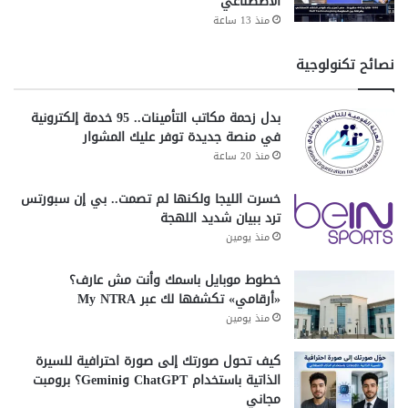
الاصطناعي
منذ 13 ساعة
نصائح تكنولوجية
بدل زحمة مكاتب التأمينات.. 95 خدمة إلكترونية
في منصة جديدة توفر عليك المشوار
منذ 20 ساعة
خسرت الليجا ولكنها لم تصمت.. بي إن سبورتس
ترد ببيان شديد اللهجة
منذ يومين
خطوط موبايل باسمك وأنت مش عارف؟
«أرقامي» تكشفها لك عبر My NTRA
منذ يومين
كيف تحول صورتك إلى صورة احترافية للسيرة
الذاتية باستخدام ChatGPT وGemini؟ برومبت
مجاني