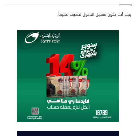
ن
نظام Zero Trust
»
يجب أنت تكون
مسجل الدخول
لتضيف تعليقاً.
ت
ق
د
م
خ
د
م
ا
ت
ه
ا
ل
ج
ا
م
ع
ة
«
ع