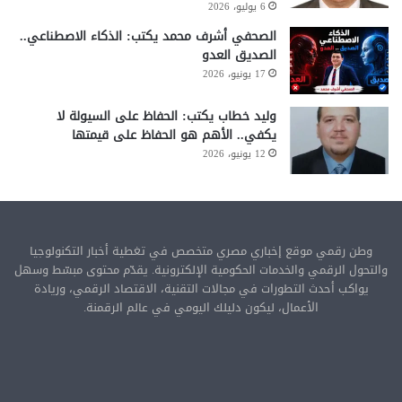
6 يوليو، 2026
الصحفي أشرف محمد يكتب: الذكاء الاصطناعي..
الصديق العدو
17 يونيو، 2026
وليد خطاب يكتب: الحفاظ على السيولة لا
يكفي.. الأهم هو الحفاظ على قيمتها
12 يونيو، 2026
وطن رقمي موقع إخباري مصري متخصص في تغطية أخبار التكنولوجيا
والتحول الرقمي والخدمات الحكومية الإلكترونية. يقدّم محتوى مبسّط وسهل
يواكب أحدث التطورات في مجالات التقنية، الاقتصاد الرقمي، وريادة
الأعمال، ليكون دليلك اليومي في عالم الرقمنة.