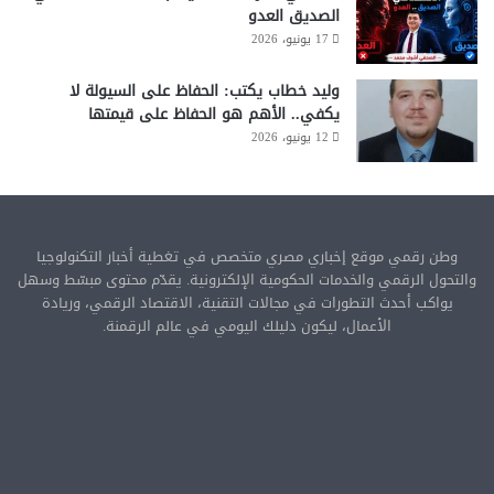
الصديق العدو
17 يونيو، 2026
وليد خطاب يكتب: الحفاظ على السيولة لا
يكفي.. الأهم هو الحفاظ على قيمتها
12 يونيو، 2026
وطن رقمي موقع إخباري مصري متخصص في تغطية أخبار التكنولوجيا
والتحول الرقمي والخدمات الحكومية الإلكترونية. يقدّم محتوى مبسّط وسهل
يواكب أحدث التطورات في مجالات التقنية، الاقتصاد الرقمي، وريادة
الأعمال، ليكون دليلك اليومي في عالم الرقمنة.