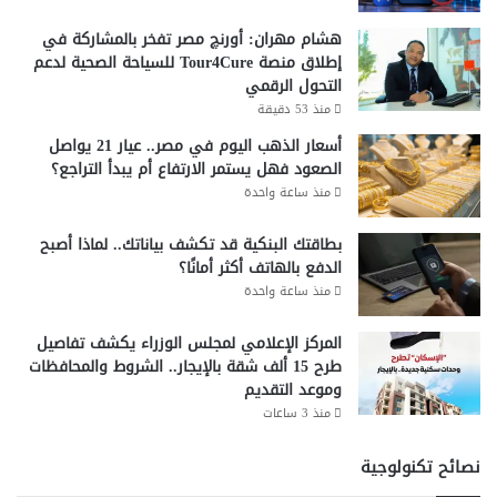
ا
ع
هشام مهران: أورنچ مصر تفخر بالمشاركة في
ي
إطلاق منصة Tour4Cure للسياحة الصحية لدعم
!
التحول الرقمي
منذ 53 دقيقة
أسعار الذهب اليوم في مصر.. عيار 21 يواصل
الصعود فهل يستمر الارتفاع أم يبدأ التراجع؟
منذ ساعة واحدة
بطاقتك البنكية قد تكشف بياناتك.. لماذا أصبح
الدفع بالهاتف أكثر أمانًا؟
منذ ساعة واحدة
المركز الإعلامي لمجلس الوزراء يكشف تفاصيل
طرح 15 ألف شقة بالإيجار.. الشروط والمحافظات
وموعد التقديم
منذ 3 ساعات
نصائح تكنولوجية