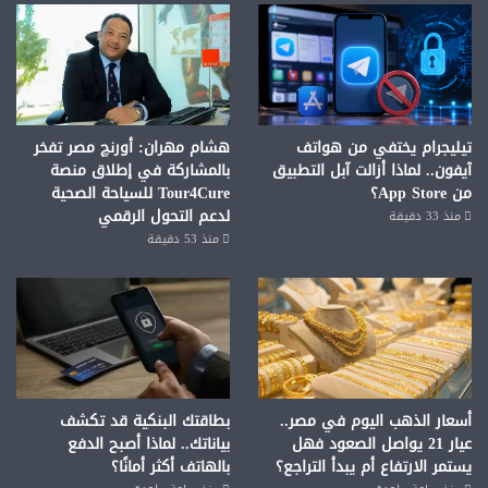
تيليجرام يختفي من هواتف
هشام مهران: أورنچ مصر تفخر
آيفون.. لماذا أزالت آبل التطبيق
بالمشاركة في إطلاق منصة
من App Store؟
Tour4Cure للسياحة الصحية
لدعم التحول الرقمي
منذ 33 دقيقة
منذ 53 دقيقة
أسعار الذهب اليوم في مصر..
بطاقتك البنكية قد تكشف
عيار 21 يواصل الصعود فهل
بياناتك.. لماذا أصبح الدفع
يستمر الارتفاع أم يبدأ التراجع؟
بالهاتف أكثر أمانًا؟