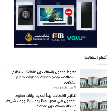
م
ي
ز
ة
ل
ل
م
ش
ا
ر
ك
أشهر المقالات
ي
ن
خطوط محمول باسمك دون علمك؟.. «تنظيم
الاتصالات» يوضح موقفك وخطوات تقديم
الشكوى
منذ ساعة واحدة
تنظيم الاتصالات يبدأ تحديث بيانات خطوط
المحمول في مصر.. ماذا يحدث إذا وجدت شريحة
مسجلة باسمك دون علمك؟