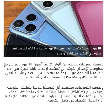
صورة مسربة تكشف ألوان آيفون 18 برو.. شريحة A20 Pro الجديدة تعد
بقفزة في الذكاء الاصطناعي والأداء
كشفت تسريبات جديدة عن ألوان هاتف آيفون 18 برو، بالتزامن مع
معلومات تؤكد أن شركة آبل تستعد لإحداث نقلة كبيرة في أداء
هواتفها القادمة عبر شريحة A20 Pro، التي ستعمل على هاتفي
iPhone 18 Pro وiPhone 18 Pro Max خلال عام 2026.
وبحسب التسريبات، ستعتمد آبل تصميمًا جديدًا لتغليف الشريحة
يعرف باسم Wafer-Level Multi-Chip Module (WMCM)، بهدف
تحسين كفاءة التبريد وتقليل الحرارة الناتجة عن المعالج، مع تعزيز
أداء الذكاء الاصطناعي داخل الهاتف.