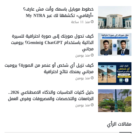
خطوط موبايل باسمك وأنت مش عارف؟
«أرقامي» تكشفها لك عبر My NTRA
منذ 11 ساعة
كيف تحول صورتك إلى صورة احترافية للسيرة
الذاتية باستخدام ChatGPT وGemini؟ برومبت
مجاني
منذ يومين
كيف تزيل أي شخص أو عنصر من الصورة؟ برومبت
مجاني يمنحك نتائج احترافية
منذ يومين
دليل كليات الحاسبات والذكاء الاصطناعي 2026..
الجامعات والتخصصات والمصروفات وفرص العمل
منذ يومين
مقالات الرأي