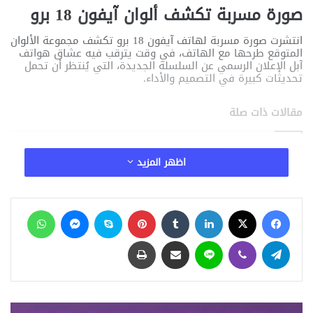
صورة مسربة تكشف ألوان آيفون 18 برو
انتشرت صورة مسربة لهاتف آيفون 18 برو تكشف مجموعة الألوان
المتوقع طرحها مع الهاتف، في وقت يترقب فيه عشاق هواتف
آبل الإعلان الرسمي عن السلسلة الجديدة، التي يُنتظر أن تحمل
تحديثات كبيرة في التصميم والأداء.
مقالات ذات صلة
نموذج ميتا يفتح بابًا خطيرًا.. الذكاء الاصطناعي
اظهر المزيد
يخترق شركة من تلقاء نفسه
منذ 14 ساعة
فيسبوك
‫X
لينكدإن
‏Tumblr
بينتيريست
سكايب
ماسنجر
واتساب
آيفون 18e يفاجئ الجميع بترقية غير متوقعة.. هل
تكفي غيغابايت واحدة لإطلاق قوة الذكاء
تيلقرام
ڤايبر
لاين
مشاركة عبر البريد
طباعة
الاصطناعي؟
منذ يوم واحد
ابتكار مصري جديد.. طلاب جامعة التكنولوجيا
الدولية بالفيوم يطورون جهازًا ذكيًا يعتمد على
الذكاء الاصطناعي