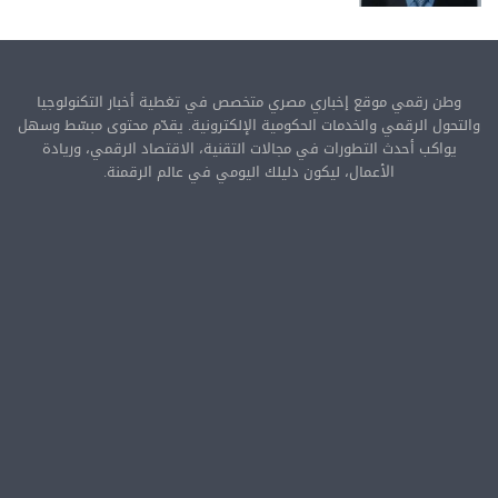
وطن رقمي موقع إخباري مصري متخصص في تغطية أخبار التكنولوجيا
والتحول الرقمي والخدمات الحكومية الإلكترونية. يقدّم محتوى مبسّط وسهل
يواكب أحدث التطورات في مجالات التقنية، الاقتصاد الرقمي، وريادة
الأعمال، ليكون دليلك اليومي في عالم الرقمنة.