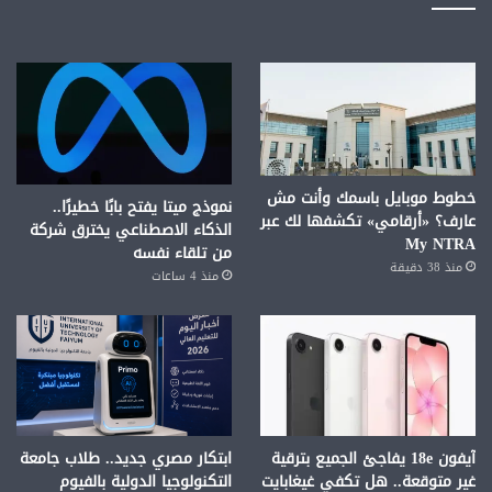
خطوط موبايل باسمك وأنت مش
نموذج ميتا يفتح بابًا خطيرًا..
عارف؟ «أرقامي» تكشفها لك عبر
الذكاء الاصطناعي يخترق شركة
My NTRA
من تلقاء نفسه
منذ 38 دقيقة
منذ 4 ساعات
آيفون 18e يفاجئ الجميع بترقية
ابتكار مصري جديد.. طلاب جامعة
غير متوقعة.. هل تكفي غيغابايت
التكنولوجيا الدولية بالفيوم