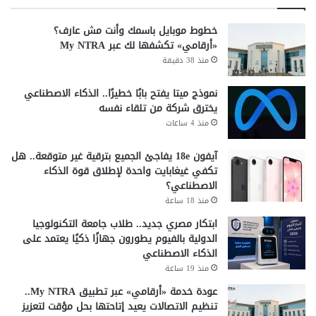
خطوط موبايل باسمك وأنت مش عارف؟
«أرقامي» تكشفها لك عبر My NTRA
منذ 38 دقيقة
نموذج ميتا يفتح بابًا خطيرًا.. الذكاء الاصطناعي
يخترق شركة من تلقاء نفسه
منذ 4 ساعات
آيفون 18e يفاجئ الجميع بترقية غير متوقعة.. هل
تكفي غيغابايت واحدة لإطلاق قوة الذكاء
الاصطناعي؟
منذ 18 ساعة
ابتكار مصري جديد.. طلاب جامعة التكنولوجيا
الدولية بالفيوم يطورون جهازًا ذكيًا يعتمد على
الذكاء الاصطناعي
منذ 19 ساعة
عودة خدمة «أرقامي» عبر تطبيق My NTRA..
تنظيم الاتصالات يعيد إتاحتها بحل مؤقت لتعزيز