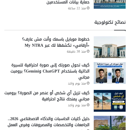
حماية بيانات المستخدمين
منذ 22 ساعة
نصائح تكنولوجية
خطوط موبايل باسمك وأنت مش عارف؟
«أرقامي» تكشفها لك عبر My NTRA
منذ 38 دقيقة
كيف تحول صورتك إلى صورة احترافية للسيرة
الذاتية باستخدام ChatGPT وGemini؟ برومبت
مجاني
منذ يوم واحد
كيف تزيل أي شخص أو عنصر من الصورة؟ برومبت
مجاني يمنحك نتائج احترافية
منذ يوم واحد
دليل كليات الحاسبات والذكاء الاصطناعي 2026..
الجامعات والتخصصات والمصروفات وفرص العمل