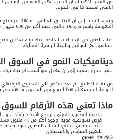
الأعلى استخدامًا في التقرير.
ويعود السبب إلى 
المعروفة باسم Douyin، والتي تضم أكثر من 600 مليون مستخدم نشط يوميًا، وحوالي 755 مليون مستخدم شهريًا.
غياب الصين من الإحصاءات الخاصة بتيك توك يعكس خصوص
تتماشى مع القوانين والبيئة الرقمية المحلية.
ديناميكيات النمو في السوق ا
تشير تقارير رقمية إلى أن معدل نمو استخدام تيك توك في
من ثم فالتطبيق لم يعد يقتصر على المحتوى الترفيهي ف
التوعية المجتمعية. هذا التنوع في المحتوى ساهم في ت
ماذا تعني هذه الأرقام للسوق 
جاذبية المحتوى المرئي: ارتفاع الأعداد يؤكد تحول 
فرص تسويقية قوية: وجود أكثر من 41 مليون مستخدم نشط يمثّل بيئة خصبة للشركات والعلامات التجارية.
تأثير اجتماعي متنامٍ: الشباب المصري يقود موجة
للتغيير الثقافي والاقتصادي.
شارك هذا الموضوع: