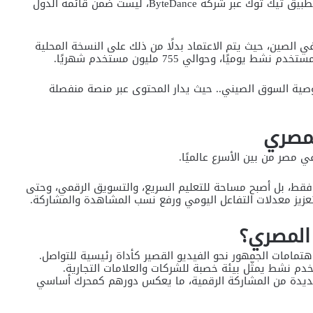
من المثير للاهتمام أن الصين، وهي المؤسس الرسمي لتطبيق تيك توك عبر شركة ByteDance، ليست ضمن قائمة الدول
أن التطبيق العالمي TikTok غير متاح في الصين، حيث يتم الاعتماد بدلًا من ذلك على النسخة المحلية
ية السوق الصيني.. حيث يدار المحتوى عبر منصة منفصلة
لمصري
 مصر من بين الأسرع عالميًا.
قط، بل أصبح مساحة للتعليم السريع، والتسويق الرقمي، وحتى
عزيز معدلات التفاعل اليومي ورفع نسب المشاهدة والمشاركة.
المصري؟
اهتمامات الجمهور نحو الفيديو القصير كأداة رئيسية للتواصل.
 جديدة من المشاركة الرقمية، ما يعكس دورهم كمحرك أساسي