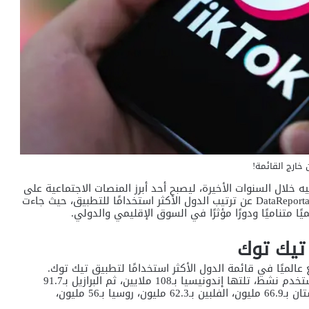
خارج القائمة!
خلال السنوات الأخيرة، ليصبح أحد أبرز المنصات الاجتماعية على
مستوى العالم. ويكشف تقرير DataReportal – Global Digital Insights عن ترتيب الدول الأكثر استخدامًا للتطبيق، حيث جاءت
ا متناميًا ودورًا مؤثرًا في السوق الإقليمي والدولي.
 تيك توك
لت مصر المركز التاسع عالميًا في قائمة الدول الأكثر استخدامًا لتطبيق تيك توك.
وجاءت الولايات المتحدة في الصدارة بنحو 136 مليون مستخدم نشط، تلتها إندونيسيا بـ108 ملايين، ثم البرازيل بـ91.7
مليون، والمكسيك بـ85.4 مليون. كما شملت القائمة باكستان بـ66.9 مليون، الفلبين بـ62.3 مليون، روسيا بـ56 مليون،