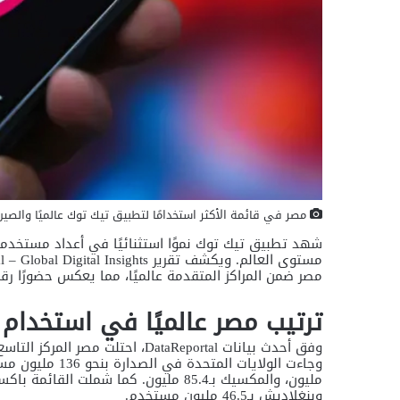
مصر في قائمة الأكثر استخدامًا لتطبيق تيك توك عالميًا والصين 
شهد تطبيق تيك توك نموًا استثنائيًا في أعداد مستخدميه 
مصر ضمن المراكز المتقدمة عالميًا، مما يعكس حضورًا رقميً
ترتيب مصر عالميًا في استخدام
وفق أحدث بيانات DataReportal، احت
وبنغلاديش بـ46.5 مليون مستخدم.