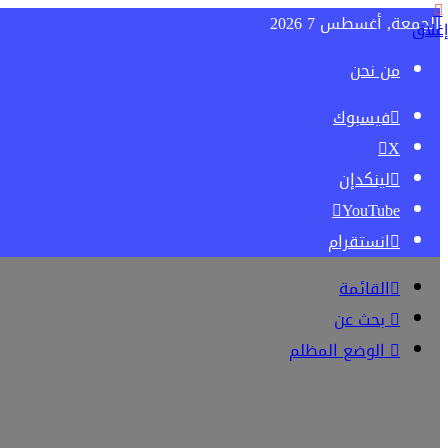
الجمعة, أغسطس 7 2026
إغلاق
من نحن
فيسبوك
‫X
لينكدإن
‫YouTube
انستقرام
القائمة
بحث عن
الوضع المظلم