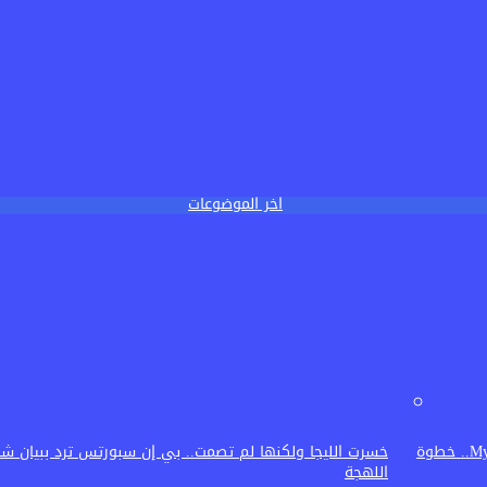
اخر الموضوعات
تنظيم الاتصالات يطور التحقق ببصمة الوجه في My NTRA.. خطوة
خسرت الليجا ولكنها لم تصمت.. بي إن سبورتس ترد ببيان شد
اللهجة