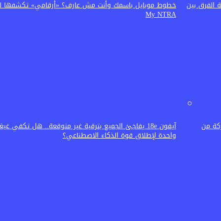
20؟ دليلك لمعرفة الفرق بين
خطوط موبايل باسمك وأنت مش عارف؟ «أرقامي» تكشفها لك
My NTRA
ركة من
آيفون 18e يفاجئ الجميع بترقية غير متوقعة.. هل تكفي غيغ
واحدة لإطلاق قوة الذكاء الاصطناعي؟