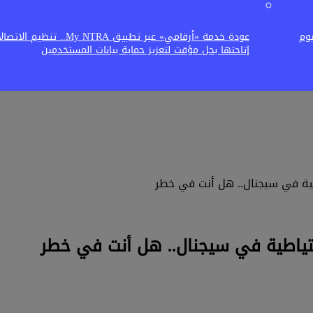
يوم
عودة خدمة «أرقامي» عبر تطبيق My NTRA.. ت
إتاحتها بحل مؤقت لتعزيز حماية بيانات المستخدمين
ية في سيجنال.. هل أنت في خطر
ياطية في سيجنال.. هل أنت في خطر