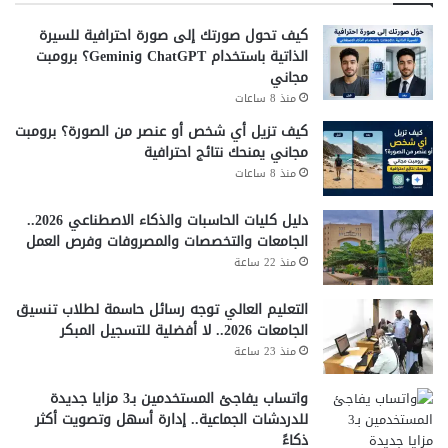
كما يساعد هذا الاستقرار في تقليل الضغط على أسعار العملات
الأجنبية الأخرى داخل البنوك.
كيف تحول صورتك إلى صورة احترافية للسيرة
الذاتية باستخدام ChatGPT وGemini؟ برومبت
ومن ناحية أخرى، يساهم في تعزيز الثقة في سوق الصرف
مجاني
المحلي.
منذ 8 ساعات
توقعات سعر الريال السعودي خلال
كيف تزيل أي شخص أو عنصر من الصورة؟ برومبت
مجاني يمنحك نتائج احترافية
الفترة المقبلة
منذ 8 ساعات
تشير التوقعات إلى استمرار حالة الاستقرار النسبي خلال الفترة
دليل كليات الحاسبات والذكاء الاصطناعي 2026..
القادمة، مع احتمالية تحركات طفيفة مرتبطة بالطلب الموسمي.
الجامعات والتخصصات والمصروفات وفرص العمل
منذ 22 ساعة
وفي النهاية، يعتمد الاتجاه المستقبلي على حركة الدولار عالميًا
والسياسات النقدية المحلية.
التعليم العالي توجه رسائل حاسمة لطلاب تنسيق
الجامعات 2026.. لا أفضلية للتسجيل المبكر
شارك هذا الموضوع:
منذ 23 ساعة
فيس بوك
X
واتساب يفاجئ المستخدمين بـ3 مزايا جديدة
للدردشات الجماعية.. إدارة أسهل وتصويت أكثر
ذكاءً