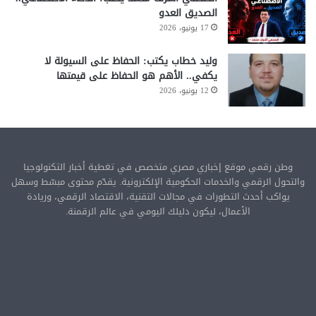
الصديق العدو
17 يونيو، 2026
وليد خطاب يكتب: الحفاظ على السيولة لا
يكفي.. الأهم هو الحفاظ على قيمتها
12 يونيو، 2026
وطن رقمي موقع إخباري مصري متخصص في تغطية أخبار التكنولوجيا
والتحول الرقمي والخدمات الحكومية الإلكترونية. يقدّم محتوى مبسّط وسهل
يواكب أحدث التطورات في مجالات التقنية، الاقتصاد الرقمي، وريادة
الأعمال، ليكون دليلك اليومي في عالم الرقمنة.