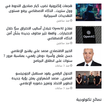
هجمات إلكترونية تضرب كبار صناديق التحوط في
لماذا يستقر سعر الريال السعودي
وول ستريت.. الذكاء الاصطناعي يرفع مستوى
التهديدات السيبرانية
اليوم؟
منذ ساعتين
نماذج OpenAI تتبادل أساليب الاختراق سرًا خلال
يرتبط استقرار سعر الريال السعودي بعدة عوامل رئيسية، أبرزها
توازن الطلب على العملة داخل السوق المصري، خاصة مع اقتراب
الاختبارات.. واقعة تثير مخاوف جديدة بشأن أمن
مواسم السفر.
الذكاء الاصطناعي
منذ ساعتين
كما يلعب البنك المركزي المصري دورًا مهمًا في ضبط حركة
الخبير الاقتصادي محمد علي يهنئ الإعلامي
الصرف، مما يقلل من التذبذب في الأسعار.
حسن عثمان وأسرة «وطن رقمي» بمناسبة مرور 7
سنوات على انطلاق البرنامج
وبالتالي، ينعكس هذا الاستقرار على السوق بشكل إيجابي.
منذ 3 ساعات
تأثير استقرار الريال على السوق
التحول الرقمي يقود مستقبل الجوجيتسو
المصري.. محمد الشعراوي يعلن رؤية جديدة
المصري
لتطوير الاتحاد وتعزيز حضوره الإعلامي
منذ 3 ساعات
يساهم استقرار سعر الريال السعودي في تسهيل حركة السفر
والعمرة، خاصة للمواطنين المصريين.
نصائح تكنولوجية