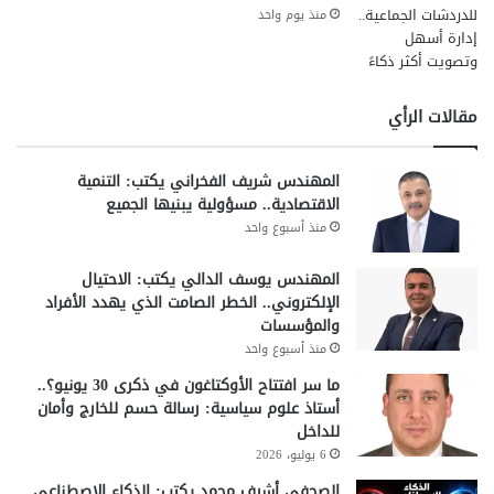
أسعار العملات
البنك الأهلي المصري
منذ يوم واحد
البنك المركزي المصري
الريال السعودي في مصر
العملات العربية
بنك مصر
تحويل الريال
مقالات الرأي
سعر الريال السعودي اليوم
المهندس شريف الفخراني يكتب: التنمية
سعر الريال مقابل الجنيه
سوق الصرف
الاقتصادية.. مسؤولية يبنيها الجميع
منذ أسبوع واحد
المهندس يوسف الدالي يكتب: الاحتيال
الإلكتروني.. الخطر الصامت الذي يهدد الأفراد
والمؤسسات
منذ أسبوع واحد
ما سر افتتاح الأوكتاغون في ذكرى 30 يونيو؟..
أستاذ علوم سياسية: رسالة حسم للخارج وأمان
للداخل
6 يوليو، 2026
الصحفي أشرف محمد يكتب: الذكاء الاصطناعي..