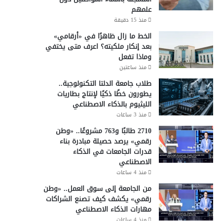
علمهم
منذ 15 دقيقة
الخط ما زال ظاهرًا في «أرقامي»
بعد إنكار ملكيته؟ اعرف متى يختفي
وماذا تفعل
منذ ساعتين
طلاب جامعة الدلتا التكنولوجية..
يطورون خطًا ذكيًا لإنتاج بطاريات
الليثيوم بالذكاء الاصطناعي
منذ 3 ساعات
2710 طالبًا و763 مشروعًا.. «وطن
رقمي» يرصد حصيلة مبادرة بناء
قدرات الجامعات في الذكاء
الاصطناعي
منذ 4 ساعات
من الجامعة إلى سوق العمل.. «وطن
رقمي» يكشف كيف تصنع الشراكات
مهارات الذكاء الاصطناعي
منذ 4 ساعات