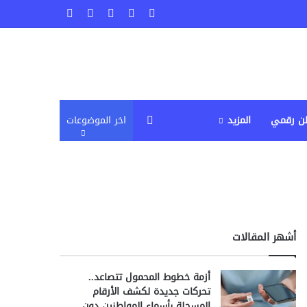
‫X
فيسبوك
لينكدإن
‫YouTube
انستقرام
إضافة عمود جانبي
ن رقمي
المزيد
اخر الموضوعات
أشهر المقالات
أزمة خطوط المحمول تتصاعد..
تحركات جديدة لكشف الأرقام
المسجلة بأسماء المواطنين دون