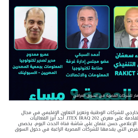
رجي للشركات الوطنية وتعزيز التعاون الإقليمي في مجال
التكنولوجيا، يسلط برنامج وطن رقمي الضوء في حلقته القادمة على معرض ITEX IRAQ 202. أحد أبرز الفعاليات
مه الإعلامي حسن عثمان على شاشة قناة الحدث اليوم. يخصص
فرص التي يقدمها للشركات المصرية الراغبة في دخول السوق