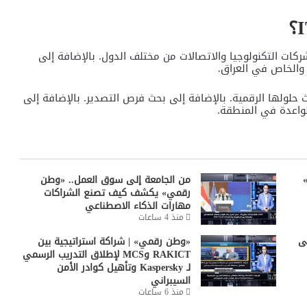
كاملة تجمع بين شركات التكنولوجيا والاتصالات من مختلف الدول. بالإضافة إلى
 والخاص في العراق.
حلولها الرقمية. بالإضافة إلى بحث فرص التصدير. بالإضافة إلى
واعدة في المنطقة.
»
من الجامعة إلى سوق العمل.. «وطن
رقمي» يكشف كيف تصنع الشراكات
مهارات الذكاء الاصطناعي
منذ 4 ساعات
ى
«وطن رقمي» | شراكة استراتيجية بين
RAKICT وMCS لإطلاق التدريب الرسمي
لـ Kaspersky وتأهيل كوادر الأمن
السيبراني
منذ 6 ساعات