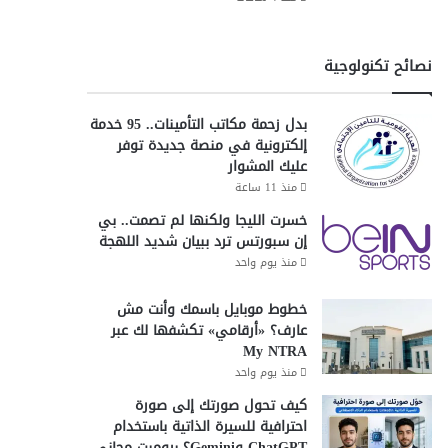
نصائح تكنولوجية
بدل زحمة مكاتب التأمينات.. 95 خدمة
إلكترونية في منصة جديدة توفر
عليك المشوار
منذ 11 ساعة
خسرت الليجا ولكنها لم تصمت.. بي
إن سبورتس ترد ببيان شديد اللهجة
منذ يوم واحد
خطوط موبايل باسمك وأنت مش
عارف؟ «أرقامي» تكشفها لك عبر
My NTRA
منذ يوم واحد
كيف تحول صورتك إلى صورة
احترافية للسيرة الذاتية باستخدام
ChatGPT وGemini؟ برومبت مجاني