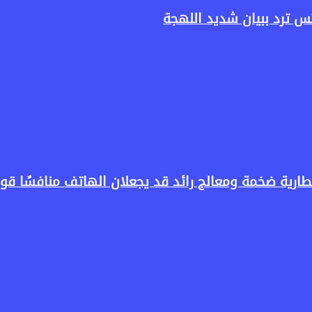
س ترد ببيان شديد اللهجة