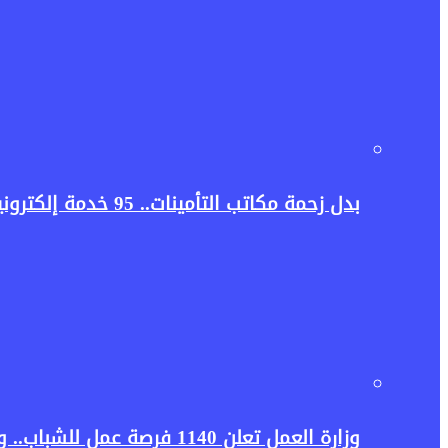
بدل زحمة مكاتب التأمينات.. 95 خدمة إلكترونية في منصة جديدة توفر عليك المشوار
وزارة العمل تعلن 1140 فرصة عمل للشباب.. وظائف برواتب تصل لـ30 ألف جنيه وشروط التقديم