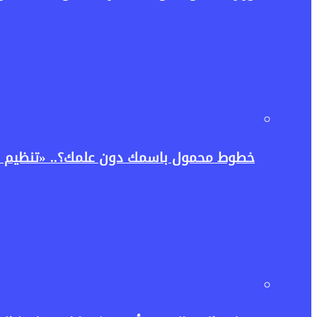
خطوط محمول باسمك دون علمك؟.. «تنظيم ا