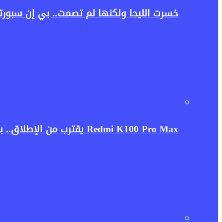
خسرت الليجا ولكنها لم تصمت.. بي إن سبورت
Redmi K100 Pro Max يقترب من الإطلاق.. بطارية ضخمة ومعالج رائد قد يجعلان الهاتف منافسًا قويًا في 2026