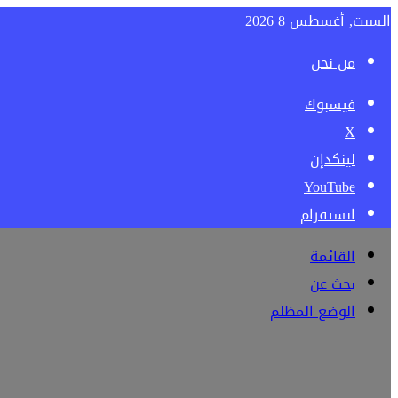
السبت, أغسطس 8 2026
من نحن
فيسبوك
‫X
لينكدإن
‫YouTube
انستقرام
القائمة
بحث عن
الوضع المظلم