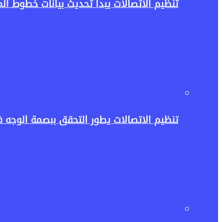
تنظيم الاتصالات يبدأ تحديث بيانات خطوط 
تنظيم الاتصالات يطور التحقق ببصمة الوجه في My NTRA.. خطوة جديدة لحماية خطوط المحمول وبيانات الم