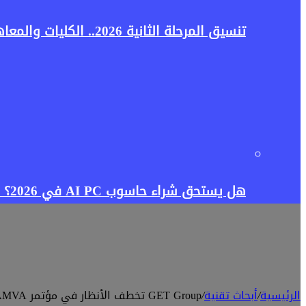
تنسيق المرحلة الثانية 2026.. الكليات والمعاهد المتاحة لطلاب علمي علوم وأهم النصائح قبل تسجيل الرغبات
هل يستحق شراء حاسوب AI PC في 2026؟ دليلك لمعرفة الفرق بين حواسيب الذكاء الاصطناعي والكمبيوتر التقليدي
الرئيسية
/
أبحاث تقنية
/
GET Group تخطف الأنظار في مؤتمر AAMVA بأحدث تقنيات الهوية الرقمية والتحقق الذكي.