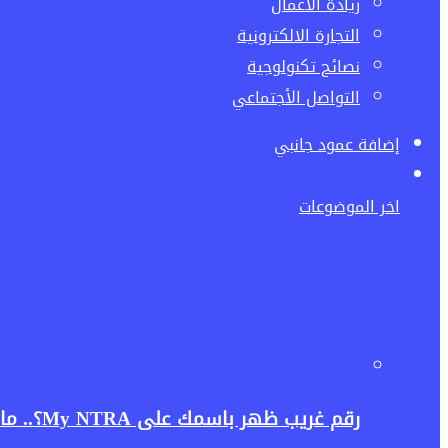
ريادة الاعمال
التجارة الالكترونية
نصائح تكنولوجية
التواصل الأجتماعي
إضافة عمود جانبي
اخر الموضوعات
رقم غريب ظهر باسمك على My NTRA؟.. ماذا تفعل لإلغائه وحماية بياناتك؟