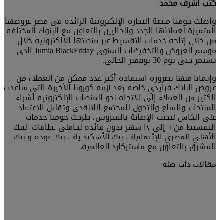
كتب أشرف محمد
واصلت جوميا منصة التجارة الإلكترونية الرائدة في مصر عروضها
المتميزة لعملائها الجدد والحاليين بالتعاون مع البنوك المختلفة
من خلال إتاحة خدمات التقسيط عبر منصتها الإلكترونية خلال
موسم العروض والتخفيضات السنوي Jumia BlackFriday الذي
يستمر حتى يوم 30 نوفمبر الحالي.
وإيمانا منها بضرورة استفادة أكبر عدد ممكن من العملاء من
عروض البلاك فرايدي خاصة بعد أزمة كورونا الأخيرة التي ساعدت
الكثير من العملاء إلى الاتجاه نحو المنصات الإلكترونية لشراء
المنتجات والسلع والتحول للمجتمع اللانقدي وتقليل الاعتماد
على الكاش لتجنب الإصابة بالفيروس، طرحت جوميا خدمات
التقسيط من ٦ إلى ١٢ شهر بدون فائدة لحاملي بطاقات البنك
الأهلي المصري الإئتمانية ، بنك الأسكندرية ، بنك عودة و بنك
المشرق بالتعاون مع ماستركارد العالمية.
مقالات ذات صلة