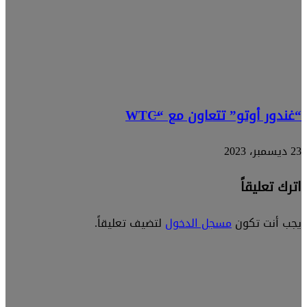
“غندور أوتو” تتعاون مع “WTC̶
23 ديسمبر، 2023
اترك تعليقاً
يجب أنت تكون
مسجل الدخول
لتضيف تعليقاً.