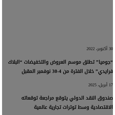
بمقر
إقليمي
جديد
30 أكتوبر، 2022
“جوميا” تطلق موسم العروض والتخفيضات “البلاك
فرايدي” خلال الفترة من 4-30 نوفمبر المقبل
17 أبريل، 2025
صندوق النقد الدولي يتوقع مراجعة توقعاته
الاقتصادية وسط توترات تجارية عالمية