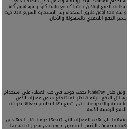
استخدام المحافظ الإلكترونية سواء من خلال خاصية الدفع
ببطاقة الدفع اونلاين بالشراكة مع ماستركارد و فودافون كاش
و بنك CIB اوعن طريق استخدام رمز الاستجابة السريع QR. حيث
يتميز الدفع اللانقدي بالسهولة والأمان.
ومن خلال JumiaPay نجحت جوميا في حث العملاء على استخدام
وسائل الدفع الرقمیة نظرا لما تتمتع به من مميزات الأمن
والسرية والخصوصية التي يتمتع بها التطبيق تجعلها طريقة
الدفع الرقمية الآمنة.
وتعقيبا على هذه المميزات التي تتيحها جوميا، قال المهندس
هشام صفوت، الرئيس التنفيذي لجوميا في مصر إنه تشجيعا