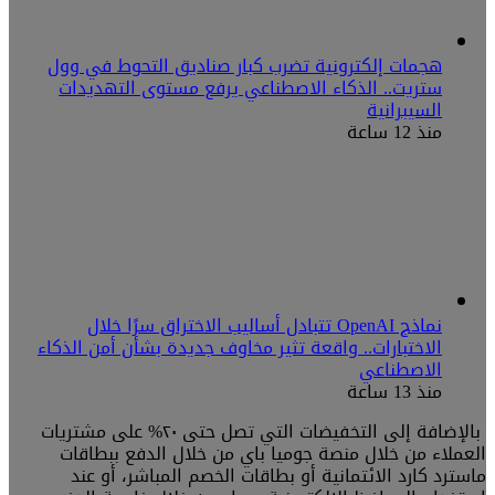
هجمات إلكترونية تضرب كبار صناديق التحوط في وول
ستريت.. الذكاء الاصطناعي يرفع مستوى التهديدات
السيبرانية
منذ 12 ساعة
نماذج OpenAI تتبادل أساليب الاختراق سرًا خلال
الاختبارات.. واقعة تثير مخاوف جديدة بشأن أمن الذكاء
الاصطناعي
منذ 13 ساعة
بالإضافة إلى التخفيضات التي تصل حتى ٢٠% على مشتريات
العملاء من خلال منصة جوميا باي من خلال الدفع ببطاقات
ماسترد كارد الائتمانية أو بطاقات الخصم المباشر، أو عند