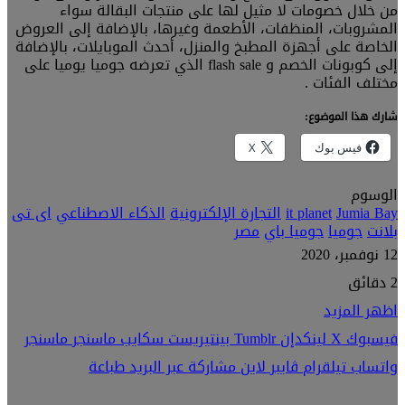
من خلال خصومات لا مثيل لها على منتجات البقالة سواء
المشروبات، المنظفات، الأطعمة وغيرها، بالإضافة إلى العروض
الخاصة على أجهزة المطبخ والمنزل، أحدث الموبايلات، بالإضافة
إلى كوبونات الخصم و flash sale الذي تعرضه جوميا يوميا على
مختلف الفئات .
شارك هذا الموضوع:
فيس بوك
X
الوسوم
Jumia Bay
it planet
التجارة الإلكترونية
الذكاء الاصطناعي
اى تى
بلانت
جوميا
جوميا باي
مصر
12 نوفمبر، 2020
2 دقائق
اظهر المزيد
فيسبوك
‫X
لينكدإن
بينتيريست
سكايب
ماسنجر
ماسنجر
واتساب
تيلقرام
ڤايبر
لاين
مشاركة عبر البريد
طباعة