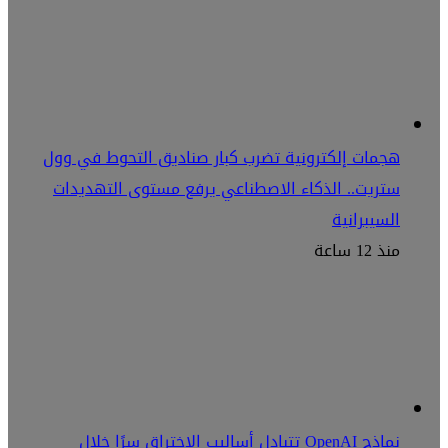
هجمات إلكترونية تضرب كبار صناديق التحوط في وول
ستريت.. الذكاء الاصطناعي يرفع مستوى التهديدات
السيبرانية
منذ 12 ساعة
نماذج OpenAI تتبادل أساليب الاختراق سرًا خلال