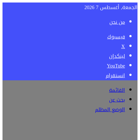
الجمعة, أغسطس 7 2026
من نحن
فيسبوك
‫X
لينكدإن
‫YouTube
انستقرام
القائمة
بحث عن
الوضع المظلم