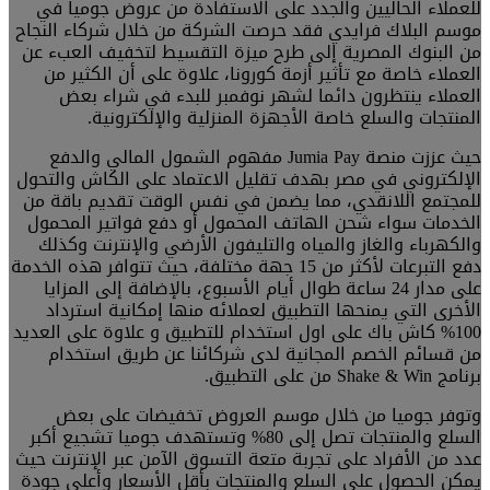
للعملاء الحاليين والجدد على الاستفادة من عروض جوميا في
موسم البلاك فرايدي فقد حرصت الشركة من خلال شركاء النجاح
من البنوك المصرية إلى طرح ميزة التقسيط لتخفيف العبء عن
العملاء خاصة مع تأثير أزمة كورونا، علاوة على أن الكثير من
العملاء ينتظرون دائما لشهر نوفمبر للبدء في شراء بعض
المنتجات والسلع خاصة الأجهزة المنزلية والإلكترونية.
حیث عززت منصة Jumia Pay مفهوم الشمول المالي والدفع
الإلكتروني في مصر بهدف تقليل الاعتماد على الكاش والتحول
للمجتمع اللانقدي، مما يضمن في نفس الوقت تقديم باقة من
الخدمات سواء شحن الهاتف المحمول أو دفع فواتير المحمول
والكهرباء والغاز والمياه والتليفون الأرضي والإنترنت وكذلك
دفع التبرعات لأكثر من 15 جهة مختلفة، حيث تتوافر هذه الخدمة
على مدار 24 ساعة طوال أيام الأسبوع، بالإضافة إلى المزايا
الأخرى التي يمنحها التطبیق لعملائه منها إمكانية استرداد
100% كاش باك على اول استخدام للتطبيق و علاوة على العديد
من قسائم الخصم المجانية لدى شركائنا عن طريق استخدام
برنامج Shake & Win من على التطبيق.
وتوفر جوميا من خلال موسم العروض تخفيضات على بعض
السلع والمنتجات تصل إلى 80% وتستهدف جوميا تشجيع أكبر
عدد من الأفراد على تجربة متعة التسوق الآمن عبر الإنترنت حيث
يمكن الحصول على السلع والمنتجات بأقل الأسعار وأعلى جودة