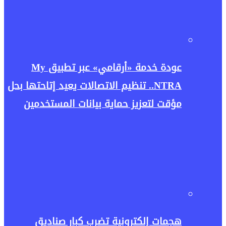
عودة خدمة «أرقامي» عبر تطبيق My
NTRA.. تنظيم الاتصالات يعيد إتاحتها بحل
مؤقت لتعزيز حماية بيانات المستخدمين
هجمات إلكترونية تضرب كبار صناديق