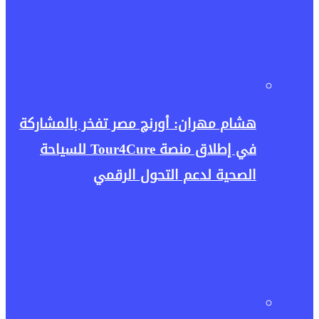
هشام مهران: أورنچ مصر تفخر بالمشاركة
في إطلاق منصة Tour4Cure للسياحة
الصحية لدعم التحول الرقمي