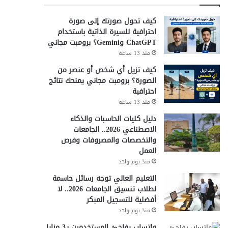
كيف تحول صورتك إلى صورة
احترافية للسيرة الذاتية باستخدام
ChatGPT وGemini؟ برومبت مجاني
منذ 13 ساعة
كيف تزيل أي شخص أو عنصر من
الصورة؟ برومبت مجاني يمنحك نتائج
احترافية
منذ 13 ساعة
دليل كليات الحاسبات والذكاء
الاصطناعي 2026.. الجامعات
والتخصصات والمصروفات وفرص
العمل
منذ يوم واحد
التعليم العالي توجه رسائل حاسمة
لطلاب تنسيق الجامعات 2026.. لا
أفضلية للتسجيل المبكر
منذ يوم واحد
واتساب يفاجئ المستخدمين بـ3 مزايا