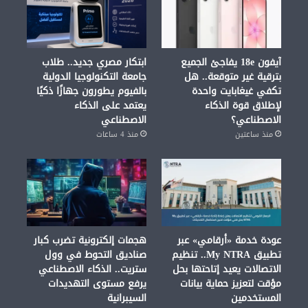
آيفون 18e يفاجئ الجميع
ابتكار مصري جديد.. طلاب
بترقية غير متوقعة.. هل
جامعة التكنولوجيا الدولية
تكفي غيغابايت واحدة
بالفيوم يطورون جهازًا ذكيًا
لإطلاق قوة الذكاء
يعتمد على الذكاء
الاصطناعي؟
الاصطناعي
منذ ساعتين
منذ 4 ساعات
عودة خدمة «أرقامي» عبر
هجمات إلكترونية تضرب كبار
تطبيق My NTRA.. تنظيم
صناديق التحوط في وول
الاتصالات يعيد إتاحتها بحل
ستريت.. الذكاء الاصطناعي
مؤقت لتعزيز حماية بيانات
يرفع مستوى التهديدات
المستخدمين
السيبرانية