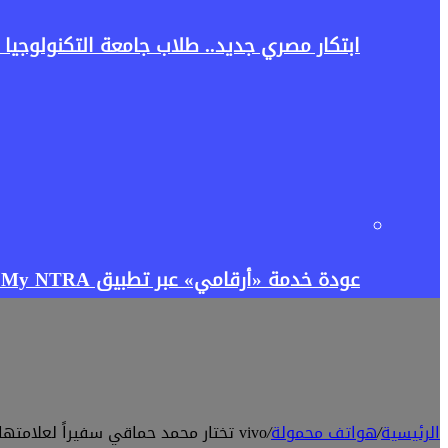
ابتكار مصري جديد.. طلاب جامعة التكنولوجيا ا
عودة خدمة «أرقامي» عبر تطبيق My NTRA.. تنظيم الاتصالات يعيد إتاحتها بحل مؤقت لتعزيز حماية بيانات المستخدمين
الرئيسية
/
هواتف محمولة
/
vivo تختار محمد حماقي سفيراً لعلامتها التجارية في مصر بالتزامن مع إطلاق هاتفها الجديد V60