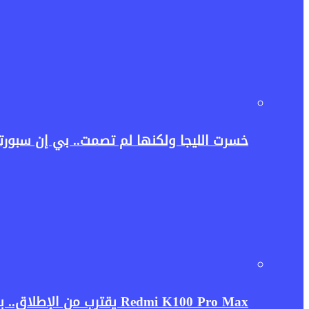
خسرت الليجا ولكنها لم تصمت.. بي إن سبورت
Redmi K100 Pro Max يقترب من الإطلاق.. بطارية ضخمة ومعالج رائد قد يجعلان الهاتف منافسًا قويًا في 2026