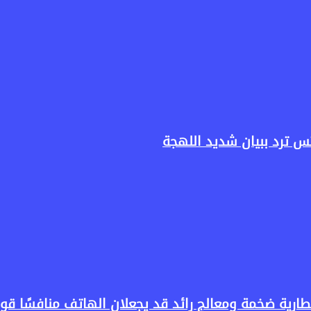
س ترد ببيان شديد اللهجة