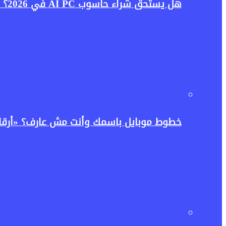
هل يستحق شراء حاسوب AI PC في 2026؟ دليلك لمعرفة الفرق بين حواسيب الذكاء الاصطناعي والكمبيوتر التقليدي
خطوط موبايل باسمك وأنت مش عارف؟ «أرقامي» ت