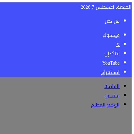
الجمعة, أغسطس 7 2026
من نحن
فيسبوك
‫X
لينكدإن
‫YouTube
انستقرام
القائمة
بحث عن
الوضع المظلم