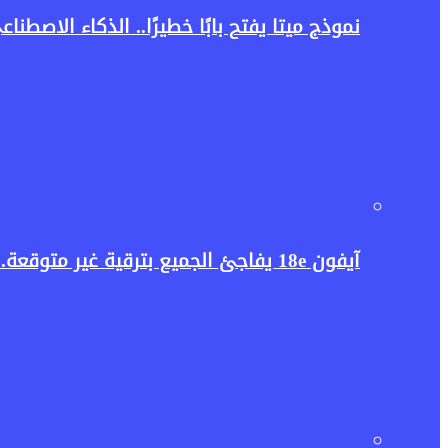
نموذج ميتا يفتح بابًا خطيرًا.. الذكاء الاصط
آيفون 18e يفاجئ الجميع بترقية غير متوقعة.. هل تكفي غيغابايت واحدة لإطلاق قوة الذكاء الاصطناعي؟