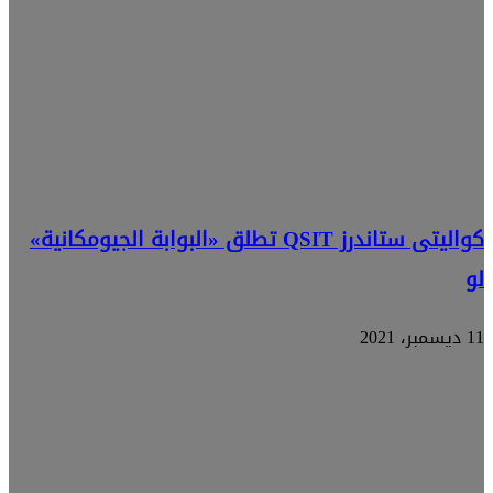
كواليتى ستاندرز QSIT تطلق «البوابة الجيومكانية»
لو
11 ديسمبر، 2021