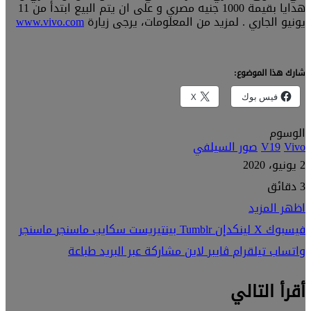
هدايا بقيمة 1000 جنيه مصري و على ان يتم البيع ابتدأ من 11
يونيو الجاري . لمزيد من المعلومات، يرجى زيارة
www.vivo.com
شارك هذا الموضوع:
فيس بوك
X
الوسوم
Vivo
V19
صور السيلفي
2 يونيو، 2020
3 دقائق
اظهر المزيد
فيسبوك
‫X
لينكدإن
بينتيريست
سكايب
ماسنجر
ماسنجر
واتساب
تيلقرام
ڤايبر
لاين
مشاركة عبر البريد
طباعة
أقرأ التالي