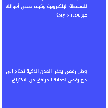
للمحفظة الإلكترونية وكيف تحمي أموالك
عبر My NTRA؟
وطن رقمي يحذر: المدن الذكية تحتاج إلى
درع رقمي لحماية المرافق من الاختراق