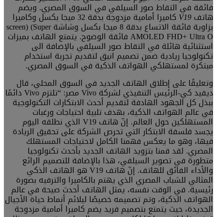
فائقة في التقاط صور السيلفي في السوق المصري. ويضم
هاتف
V19
كاميرا أمامية مزدوجة بدقة 32 ميجا بكسل وكاميرا
بزاوية فائقة الاتساع بدقة 8 ميجا بكسل وشاشة screen) (Super
AMOLED FHD+ Ultra O فائقة الوضوح. يتمتع الهاتف بميزات
استثنائية هائلة في التقاط صور السيلفي بالإضافة الى
تكنولوجيا ريادية ضمن تصميم انيق لتقديم تجربة استخدام
مبتكرة لمستهلكي الهواتف الذكية في السوق المصري.
وتعليقًا على إطلاق الهاتف الجديد في السوق المحلي، قال
ديفيد كي-الرئيس التنفيذي لشركة Vivo مصر: “تلتزم Vivo دائمًا
ببذل كل الجهود الهادفة لتقديم أحدث الابتكارات التكنولوجية
في عالم الهواتف الذكية، بهدف تلبية احتياجات ورغبات
المستهلكين حول العالم. إنّ هاتف V19 الذي نطلقه اليوم
يجسد فلسفة الابتكار التي تحرص الشركة على تحقيق الريادة
فيها، وهو ما يعكس فهمنا الكامل لاحتياجات المستهلك
المصري. لقد قمنا بتزويد الهاتف الجديد بأحدث تكنولوجيا
متطورة في تصوير السيلفي، هذا بالإضافة للتصميم الرائع
والأداء الفائق للهاتف. إنّ هاتف V19 هو الهاتف الذكي
المثالي للشباب المصري الذي يهتم بالكاميرا والترفيه بصورة
رئيسية. في الوقت نفسه، يمثل الهاتف أحدث صيحة في عالم
الهواتف الذكية، وتم تصميمه خصيصًا ليلائم أنماط حياة الأجيال
الجديدة، حيث يتمتع بتصميم فريد يضم كاميرا أمامية مزدوجة