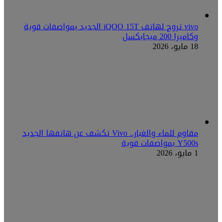
vivo تروج لهاتف iQOO 15T الجديد بمواصفات قوية
وكاميرا 200 ميجابكسل
18 مايو، 2026
مقاوم للماء والغبار.. Vivo تكشف عن هاتفها الجديد
Y500s بمواصفات قوية
1 مايو، 2026