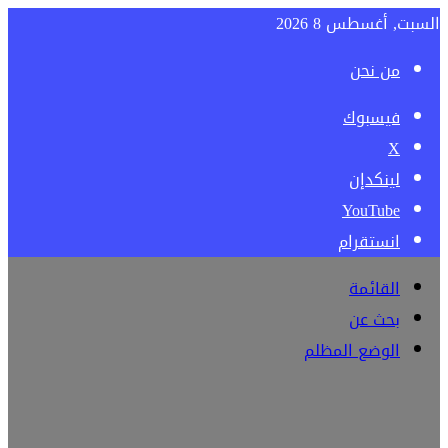
السبت, أغسطس 8 2026
من نحن
فيسبوك
‫X
لينكدإن
‫YouTube
انستقرام
القائمة
بحث عن
الوضع المظلم