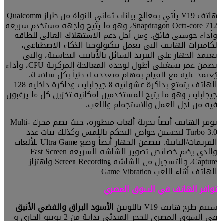
هاتف V19 يأتي بمعالج بيانات ثماني النواة من طراز Qualcomm
Snapdragon Octa-core 712، وهو ما يتيح واجهة مستخدم سريعة
وأداء حوسبي فائق. ومن أجل دعم الاستهلاك العالي للطاقة
لكاميرات الهاتف التي تعمل بتكنولوجيا الذكاء الاصطناعي،
يعتمد الجهاز على التبريد السائل بالأنابيب النحاسية، والتي
تضمن عمر تشغيلي أطول لوحدة المعالجة المركزية CPU، وأداء
يُعتمد عليه مع القيام بمهام متعددة لحظياً بكل سلاسة.
الهاتف يتمتع بذاكرة عشوائية 8 جيجابايت وذاكرة داخلية 128
جيجابايت وهو ما يتيح للمستخدمين إمكانية تخزين كل ما يرغبون
فيه من أجل العمل والاستجمام واللعب.
يوفر الهاتف أيضاً تجربة ألعاب متطورة، حيث يضم محرك Multi-
Turbo 3.0 لتحسين خواص التحكم باللمس وكذلك ثبات عدد
الفريمات/الثانية. يتضمن الجهاز أيضاً وضع Ultra Game للألعاب
والذي يضم خصائص تصوير الشاشة السريعة Fast Screen
Capture، والتسجيل من الشاشة Screen Recording واهتزاز
الهاتف أثناء اللعب Game Vibration
توافر الهاتف في السوق المصري
سيتم طرح هاتف V19 باللونين
الأسود ا
لبراق
والفضي الأنيق
في السوق المصري للحجز المبدئي بداية من 2 يونيو الجاري و