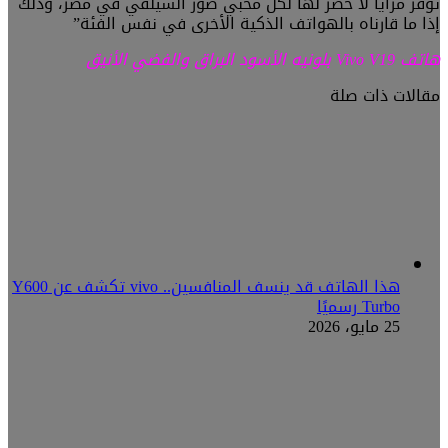
توفر مزايا لا حصر لها لكل محبي صور السيلفي في مصر، وذلك
إذا ما قارناه بالهواتف الذكية الأخرى في نفس الفئة”
هاتف
Vivo V19
بلونيه الأسود البراق والفضي الأنيق
مقالات ذات صلة
هذا الهاتف قد ينسف المنافسين.. vivo تكشف عن Y600
Turbo رسميًا
25 مايو، 2026