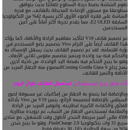
تقوم الشاشة بضبط درجة السطوع تلقائيًا بحيث يتوافق
سطوعها مع مستوى الإضاءة المحيطة بالهاتف، مع قدرة
الشاشة على فلترة الضوء الأزرق أكثر بنسبة 42% من التكنولوجيا
السابقة E2 OLED، مما يقدم تجربة أكثر أماناً على أعين
المستخدمين.
تم تصميم هاتف V19 لتأكيد مفاهيم الراحة والأناقة، كما يؤكد
هذا الهاتف أيضاً على التزام Vivo بتصميم يضع المستخدم في
بؤرة اهتمامه. لقد تم تصميم الهاتف بحيث يسهل الإمساك به
والتحكم فيه بيد واحدة ويتميز بتصميم مقوس ثلاثي الأبعاد،
وهو ما يتيح التحكم فيه بقبضة اليد الواحدة. من ناحية أخرى
يمنح زجاج Corning Gorilla Glass 6المصنوع منه الجهاز المزيد من
الأناقة والتميز للهاتف.
أداء فائق يتيح للمستهلكين
استعمال الهاتف طوال اليوم
وبالإضافة لما يتمتع به الجهاز من إمكانيات غير مسبوقة لصور
السيلفي بالإضافة لتصميمه الرائع، يتميز V19 من Vivo بأدائه
الفائق والكفاءة الكبيرة لبطاريته. ولتوفير المزيد من الراحة
والملائمة لمستخدمي الجهاز من الشباب، تم تزويده ببطارية
4500 مللي أمبير سريعة الشحن لأطول وقت للتشغيل، مع شاحن
سريع 33 وات بتكنولوجيا FlashCharge 2.0، وهو ما يتيح شحن
54% من سعة البطارية خلال 30 دقيقة فقط.