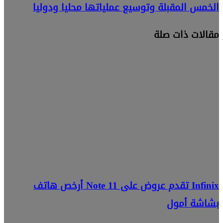
الخمس المقبلة وتوسيع عملياتها محليا ودوليا
مقالات ذات صلة
Infinix تقدم عروض على Note 11 أرخص هاتف
بشاشة أمول