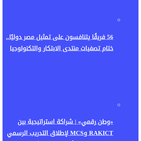
56 فريقًا يتنافسون على تمثيل مصر دوليًا..
ختام تصفيات منتدى الابتكار والتكنولوجيا
«وطن رقمي» | شراكة استراتيجية بين
RAKICT وMCS لإطلاق التدريب الرسمي