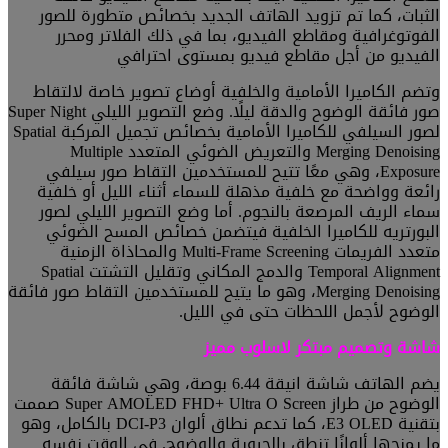
الثبات، كما تم تزويد الهاتف الجديد بخصائص متطورة للصور
الفوتوغرافية ومقاطع الفيديو، بما في ذلك الفلاتر ومحرر
الفيديو من أجل مقاطع فيديو بمستوى احترافي
وتضم الكاميرا الأمامية والخلفية أوضاع تصوير خاصة لالتقاط
صور فائقة الوضوح والدقة ليلًا. وضع التصوير الليلي Super Night
لصور السيلفي للكاميرا الأمامية بخصائص تجميل المركبة Spatial
Merging Denoising والتعريض الضوئي المتعدد Multiple
Exposure، وهي معًا تتيح للمستخدمين التقاط صور سيلفي
رائعة وواضحة مع خلفية مذهلة للسماء أثناء الليل أو خلفية
سماء الريف المرصعة بالنجوم. أما وضع التصوير الليلي لصور
البورتريه للكاميرا الخلفية فيتضمن خصائص المسح الضوئي
متعدد الفريمات Multi-Frame Screening والمحاذاة الزمنية
Temporal Alignment والدمج المكاني وتقليل التشتت Spatial
Merging Denoising، وهو ما يتيح للمستخدمين التقاط صور فائقة
الوضوح لأجمل اللحظات حتى في الليل.
شاشة وتصميم مبتكر لاسلوب مميز
يضم الهاتف شاشة انيقة 6.44 بوصة، وهي شاشة فائقة
الوضوح من طراز Super AMOLED FHD+ Ultra O Screen صممت
بتقنية E3 OLED، كما تدعم نطاق ألوان DCI-P3 بالكامل، وهو
ما يمنحها ألوانًا تنطق بالحيوية والوضوح. في الوقت نفسه