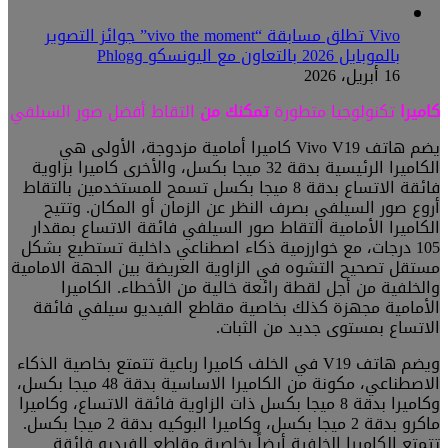
Vivo تطلق مسابقة “vivo the moment” جوائز التصوير
بالموبايل 2026 بالتعاون مع اليونسكو وPhlog
16 أبريل، 2026
كاميرا
تكنولوجيا متطورة
تمكنك من
التقاط أفضل صور السيلفي
يضم هاتف Vivo V19 كاميرا أمامية مزدوجة، الأولى هي
الكاميرا الرئيسية بدقة 32 ميجا بكسل، والأخرى كاميرا بزاوية
فائقة الاتساع بدقة 8 ميجا بكسل تسمح للمستخدمين بالتقاط
أروع صور السيلفي بصرف النظر عن الزمان أو المكان. وتتيح
الكاميرا الأمامية التقاط صور السيلفي فائقة الاتساع بمقدار
105 درجات، مع خوارزمية ذكاء اصطناعي داخلية تستطيع بشكل
مستقل تصحيح التشوه في الزاوية العريضة بين الجهة الامامية
والخلفية من أجل لقطة رائعة خالية من الأخطاء. الكاميرا
الأمامية مجهزة كذلك بخاصية مقاطع الفيديو سيلفي فائقة
الاتساع بمستوى جديد من الثبات.
ويضم هاتف V19 في الخلف كاميرا رباعية تتمتع بخاصية الذكاء
الاصطناعي، مكونة من الكاميرا الاساسية بدقة 48 ميجا بكسل،
وكاميرا بدقة 8 ميجا بكسل ذات الزاوية فائقة الاتساع، وكاميرا
ماكرو بدقة 2 ميجا بكسل، وكاميرا البوكيه بدقة 2 ميجا بكسل.
تتمتع الكاميرا الخلفية أيضاً بخاصية مقاطع الفيديو فائقة