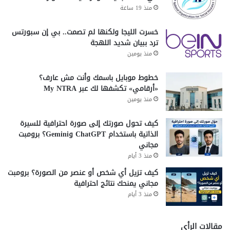
منذ 19 ساعة
خسرت الليجا ولكنها لم تصمت.. بي إن سبورتس
ترد ببيان شديد اللهجة
منذ يومين
خطوط موبايل باسمك وأنت مش عارف؟
«أرقامي» تكشفها لك عبر My NTRA
منذ يومين
كيف تحول صورتك إلى صورة احترافية للسيرة
الذاتية باستخدام ChatGPT وGemini؟ برومبت
مجاني
منذ 3 أيام
كيف تزيل أي شخص أو عنصر من الصورة؟ برومبت
مجاني يمنحك نتائج احترافية
منذ 3 أيام
مقالات الرأي