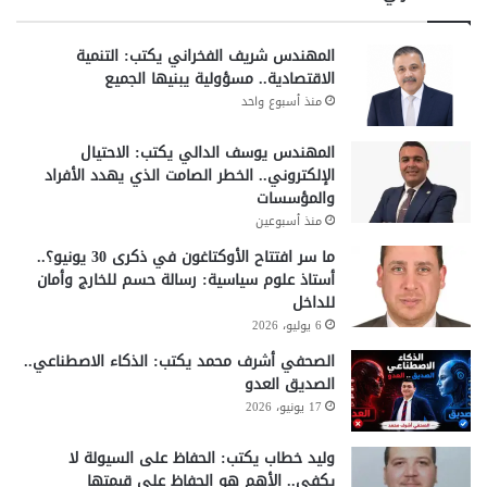
المهندس شريف الفخراني يكتب: التنمية
الاقتصادية.. مسؤولية يبنيها الجميع
منذ أسبوع واحد
المهندس يوسف الدالي يكتب: الاحتيال
الإلكتروني.. الخطر الصامت الذي يهدد الأفراد
والمؤسسات
منذ أسبوعين
ما سر افتتاح الأوكتاغون في ذكرى 30 يونيو؟..
أستاذ علوم سياسية: رسالة حسم للخارج وأمان
للداخل
6 يوليو، 2026
الصحفي أشرف محمد يكتب: الذكاء الاصطناعي..
الصديق العدو
17 يونيو، 2026
وليد خطاب يكتب: الحفاظ على السيولة لا
يكفي.. الأهم هو الحفاظ على قيمتها