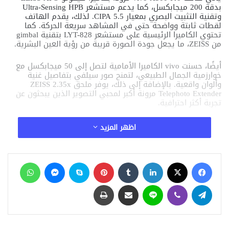
بدقة 200 ميجابكسل، كما يدعم مستشعر Ultra-Sensing HPB
وتقنية التثبيت البصري بمعيار CIPA 5.5. لذلك، يقدم الهاتف
لقطات ثابتة وواضحة حتى في المشاهد سريعة الحركة. كما
تحتوي الكاميرا الرئيسية على مستشعر LYT-828 بتقنية gimbal
من ZEISS، ما يجعل جودة الصورة قريبة من رؤية العين البشرية.
أيضًا، حسنت vivo الكاميرا الأمامية لتصل إلى 50 ميجابكسل مع
خوارزمية الجمال الطبيعي، لتمنح صور سيلفي بتفاصيل غنية
وألوان واقعية. بالإضافة إلى ذلك، يوفر ملحق ZEISS 2.35x
Telephoto Extender مرونة أكبر لمحبي التصوير الذين يبحثون عن
تجربة أكثر احترافية.
اظهر المزيد
مقالات ذات صلة
مفاجأة الصيف من iQOO.. هاتف ذكي جديد
فيسبوك
‫X
لينكدإن
‏Tumblr
بينتيريست
سكايب
ماسنجر
واتساب
للأداء العالي بسعر معقول
24 يونيو، 2026
تيلقرام
ڤايبر
لاين
مشاركة عبر البريد
طباعة
شاهد أول صور مسربة لهواتف Xiaomi 17T قبل
الكشف الرسمي
6 مايو، 2026