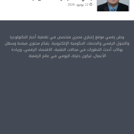
12 يونيو، 2026
وطن رقمي موقع إخباري مصري متخصص في تغطية أخبار التكنولوجيا
والتحول الرقمي والخدمات الحكومية الإلكترونية. يقدّم محتوى مبسّط وسهل
يواكب أحدث التطورات في مجالات التقنية، الاقتصاد الرقمي، وريادة
الأعمال، ليكون دليلك اليومي في عالم الرقمنة.