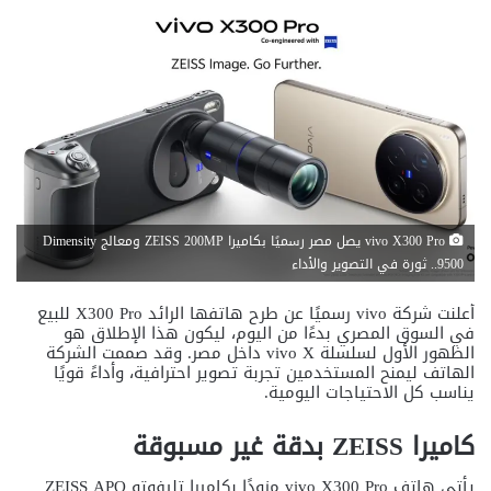
vivo X300 Pro يصل مصر رسميًا بكاميرا ZEISS 200MP ومعالج Dimensity
9500.. ثورة في التصوير والأداء
أعلنت شركة vivo رسميًا عن طرح هاتفها الرائد X300 Pro للبيع
في السوق المصري بدءًا من اليوم، ليكون هذا الإطلاق هو
الظهور الأول لسلسلة vivo X داخل مصر. وقد صممت الشركة
الهاتف ليمنح المستخدمين تجربة تصوير احترافية، وأداءً قويًا
يناسب كل الاحتياجات اليومية.
كاميرا ZEISS بدقة غير مسبوقة
يأتي هاتف vivo X300 Pro مزودًا بكاميرا تليفوتو ZEISS APO