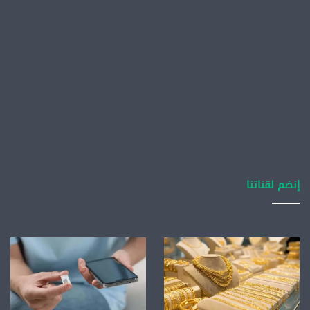
إنضم لقناتنا