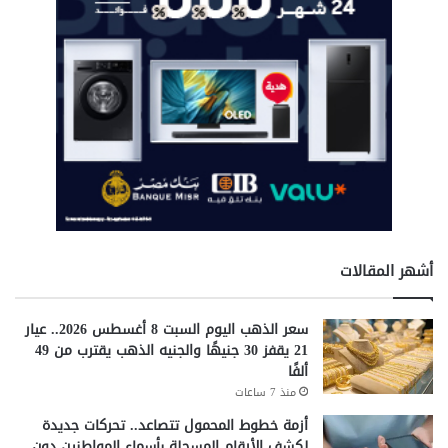
م
f
ي
f
د
i
ي
c
ة
i
.
a
.
l
ت
S
ع
a
ر
l
ف
e
ع
i
ل
n
أشهر المقالات
ي
E
ه
g
ا
y
سعر الذهب اليوم السبت 8 أغسطس 2026.. عيار
p
21 يقفز 30 جنيهًا والجنيه الذهب يقترب من 49
t
ألفًا
منذ 7 ساعات
أزمة خطوط المحمول تتصاعد.. تحركات جديدة
لكشف الأرقام المسجلة بأسماء المواطنين دون