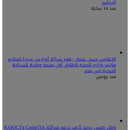
البرنامج
منذ 14 ساعة
الإعلامي حسن عثمان يقود شركة أورايس ميديا لتنظيم
مؤتمر وزاره الصحه لاطلاق أول منصة وطنية للسياحة
الصحية في مصر
منذ يومين
وطن رقمي يرصد كيف تدعم شراكة CompTIA وRAKICT