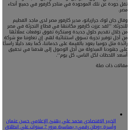
تقل جودة عن تلك الموجودة في متاجر كارفور في جميع أنحاء
مصر.
وقال جان لوك جرازياتو، مدير كارفور مصر لدى ماجد الفطيم
للتجزئة: ’’لقد عززت كارفور مكانتها في قطاع التجزئة في مصر
من خلال تقديم حلول جديدة ومبتكرة تفوق توقعات عملائها
من أجل توفير تجربة تسوق استثنائية لهم. إن تعاوننا مع شركة
رائدة مثل جوميا يعود بالقيمة على خدماتنا، كما يعد دليلًا راسخًا
على جهودنا المبذولة من أجل الوصول إلى هدفنا في تحقيق
أسعد اللحظات لكل الناس، كل يوم‘‘.
مقالات ذات صلة
الخبير الاقتصادي محمد علي يهنئ الإعلامي حسن عثمان
وأسرة «وطن رقمي» بمناسبة مرور 7 سنوات على انطلاق