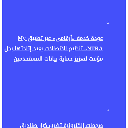
عودة خدمة «أرقامي» عبر تطبيق My
NTRA.. تنظيم الاتصالات يعيد إتاحتها بحل
مؤقت لتعزيز حماية بيانات المستخدمين
هجمات إلكترونية تضرب كبار صناديق