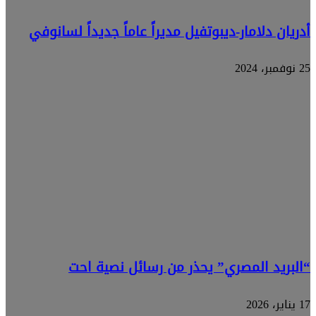
أدريان دلامار-ديبوتفيل مديراً عاماً جديداً لسانوفي
25 نوفمبر، 2024
“البريد المصري” يحذر من رسائل نصية احت
17 يناير، 2026