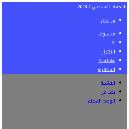
الجمعة, أغسطس 7 2026
من نحن
فيسبوك
‫X
لينكدإن
‫YouTube
انستقرام
القائمة
بحث عن
الوضع المظلم