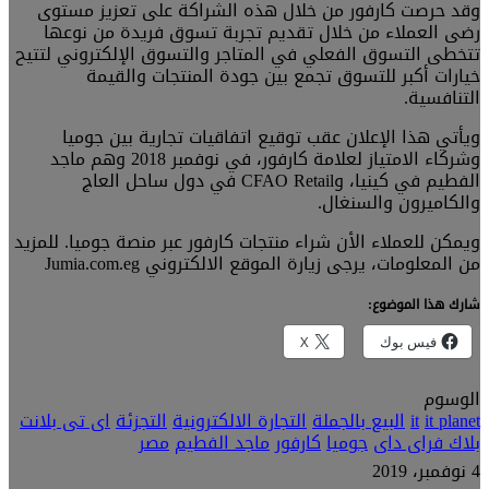
وقد حرصت كارفور من خلال هذه الشراكة على تعزيز مستوى
رضى العملاء من خلال تقديم تجربة تسوق فريدة من نوعها
تتخطى التسوق الفعلي في المتاجر والتسوق الإلكتروني لتتيح
خيارات أكبر للتسوق تجمع بين جودة المنتجات والقيمة
التنافسية.
ويأتي هذا الإعلان عقب توقيع اتفاقيات تجارية بين جوميا
وشركاء الامتياز لعلامة كارفور، في نوفمبر 2018 وهم ماجد
الفطيم في كينيا، وCFAO Retail في دول ساحل العاج
والكاميرون والسنغال.
ويمكن للعملاء الأن شراء منتجات كارفور عبر منصة جوميا. للمزيد
من المعلومات، يرجى زيارة الموقع الالكتروني Jumia.com.eg
شارك هذا الموضوع:
فيس بوك
X
الوسوم
it planet
it
البيع بالجملة
التجارة الالكترونية
التجزئة
اى تى بلانت
بلاك فراى داى
جوميا
كارفور
ماجد الفطيم
مصر
4 نوفمبر، 2019