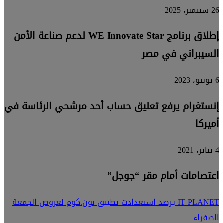
26 سبتمبر، 2025
إطلاق برنامج WE Innovate Star لدعم صناعة الأمن
السيبراني في مصر
6 يونيو، 2023
إنستغرام يرفع تعليق حساب أحد مرشحي الرئاسة في
أميركا
4 يناير، 2021
اعتصامات أمام مقر “جوجل”
IT PLANET يرصد استعدادت تطبيق نون.كوم لعروض الجمعة
الصفراء