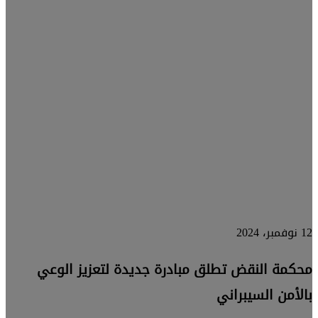
أميركا
أمن المعلومات
4 يناير، 2021
اعتصامات
أمام مقر
“جوجل”
12 نوفمبر، 2024
محكمة النقض تطلق مبادرة جديدة لتعزيز الوعي
بالأمن السيبراني