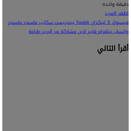
دقيقة واحدة
اظهر المزيد
فيسبوك
‫X
لينكدإن
بينتيريست
سكايب
ماسنجر
ماسنجر
واتساب
تيلقرام
ڤايبر
لاين
مشاركة عبر البريد
طباعة
أقرأ التالي
أمن المعلومات
12 نوفمبر،
2024
محكمة
النقض
تطلق