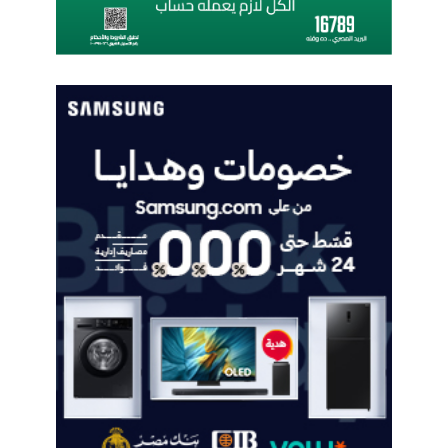
أ
ش
ي
ا
ء
و
ا
ل
ذ
ك
ا
ء
ا
ل
ا
ص
ط
ن
ا
ع
ي