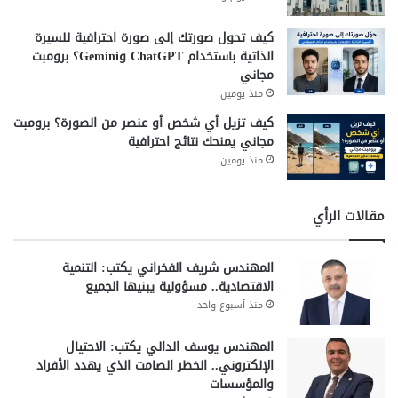
كيف تحول صورتك إلى صورة احترافية للسيرة
الذاتية باستخدام ChatGPT وGemini؟ برومبت
مجاني
منذ يومين
كيف تزيل أي شخص أو عنصر من الصورة؟ برومبت
مجاني يمنحك نتائج احترافية
منذ يومين
مقالات الرأي
المهندس شريف الفخراني يكتب: التنمية
الاقتصادية.. مسؤولية يبنيها الجميع
منذ أسبوع واحد
المهندس يوسف الدالي يكتب: الاحتيال
الإلكتروني.. الخطر الصامت الذي يهدد الأفراد
والمؤسسات