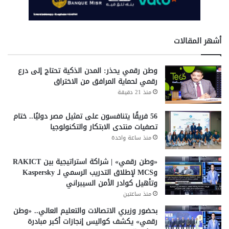
أشهر المقالات
وطن رقمي يحذر: المدن الذكية تحتاج إلى درع
رقمي لحماية المرافق من الاختراق
منذ 21 دقيقة
56 فريقًا يتنافسون على تمثيل مصر دوليًا.. ختام
تصفيات منتدى الابتكار والتكنولوجيا
منذ ساعة واحدة
«وطن رقمي» | شراكة استراتيجية بين RAKICT
وMCS لإطلاق التدريب الرسمي لـ Kaspersky
وتأهيل كوادر الأمن السيبراني
منذ ساعتين
بحضور وزيري الاتصالات والتعليم العالي.. «وطن
رقمي» يكشف كواليس إنجازات أكبر مبادرة