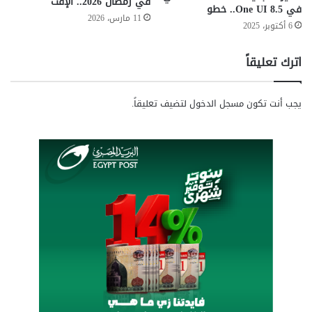
في رمضان 2026.. الإفت
ت
في One UI 8.5.. خطو
11 مارس، 2026
ص
6 أكتوبر، 2025
ا
د
اترك تعليقاً
ا
ل
ع
يجب أنت تكون
مسجل الدخول
لتضيف تعليقاً.
ا
ل
م
ي
م
ن
إ
ن
ت
ر
ن
ت
ا
ل