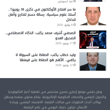
منذ أسبوعين
ما سر افتتاح الأوكتاغون في ذكرى 30 يونيو؟..
أستاذ علوم سياسية: رسالة حسم للخارج وأمان
للداخل
6 يوليو، 2026
الصحفي أشرف محمد يكتب: الذكاء الاصطناعي..
الصديق العدو
17 يونيو، 2026
وليد خطاب يكتب: الحفاظ على السيولة لا
يكفي.. الأهم هو الحفاظ على قيمتها
12 يونيو، 2026
وطن رقمي موقع إخباري مصري متخصص في تغطية أخبار التكنولوجيا
والتحول الرقمي والخدمات الحكومية الإلكترونية. يقدّم محتوى مبسّط وسهل
يواكب أحدث التطورات في مجالات التقنية، الاقتصاد الرقمي، وريادة
الأعمال، ليكون دليلك اليومي في عالم الرقمنة.