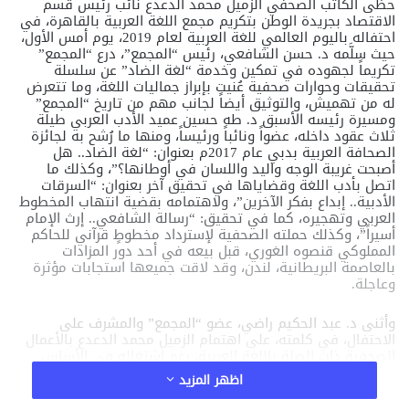
حظى الكاتب الصحفي الزميل محمد الدعدع نائب رئيس قسم
الاقتصاد بجريدة الوطن بتكريم مجمع اللغة العربية بالقاهرة، في
احتفاله باليوم العالمي للغة العربية لعام 2019، يوم أمس الأول،
حيث سلَّمه د. حسن الشافعي، رئيس “المجمع”، درع “المجمع”
تكريماً لجهوده في تمكين وخدمة “لغة الضاد” عن سلسلة
تحقيقات وحوارات صحفية عُنيت بإبراز جماليات اللغة، وما تتعرض
له من تهميش، والتوثيق أيضاً لجانب مهم من تاريخ “المجمع”
ومسيرة رئيسه الأسبق د. طه حسين عميد الأدب العربي طيلة
ثلاث عقود داخله، عضواً ونائباً ورئيساً، ومنها ما رُشح به لجائزة
الصحافة العربية بدبي عام 2017م بعنوان: “لغة الضاد.. هل
أصبحت غريبة الوجه واليد واللسان في أوطانها؟”، وكذلك ما
اتصل بأدب اللغة وقضاياها في تحقيق آخر بعنوان: “السرقات
الأدبية.. إبداع بفكر الآخرين”، ولاهتمامه بقضية انتهاب المخطوط
العربي وتهجيره، كما في تحقيق: “رسالة الشافعي.. إرث الإمام
أسيراً”، وكذلك حملته الصحفية لإسترداد مخطوطٍ قرآني للحاكم
المملوكي قنصوه الغوري، قبل بيعه في أحد دور المزادات
بالعاصمة البريطانية، لندن، وقد لاقت جميعها استجابات مؤثرة
وعاجلة.
وأثنى د. عبد الحكيم راضي، عضو “المجمع” والمشرف على
الاحتفال، في كلمته، على اهتمام الزميل محمد الدعدع بالأعمال
الصحفية ذات الصلة باللغة العربية، رغم اشتغاله في الأساس
نائباً لرئيس قسم الاقتصاد بجريدة الوطن، وقال إن الغيورين على
اظهر المزيد
“لغة الضاد” نجدهم في كل مجال، وإن ابتعد عن “العربية”
وفروعها.