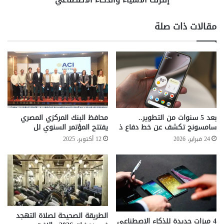
م
د
محمد الدعدع
ج
و
مقالات ذات صلة
"
ل
و
ا
ط
ر
ن
ق
ر
ي
ق
م
م
ة
ي
م
"
ض
بعد 5 سنوات من التطوير..
محافظ البنك المركزي المصري
م
ا
سامسونج تكشف عن خط دفاع ذ
يفتتح المؤتمر السنوي لل
ع
ف
24 فبراير، 2026
12 أكتوبر، 2025
ح
ة
س
ع
ن
ل
ع
ى
ث
ا
م
ل
ا
ا
الطريقة الصحيحة لصلاة التهجد
ن
ق
4 ميزات جديدة للذكاء الاصطناعي