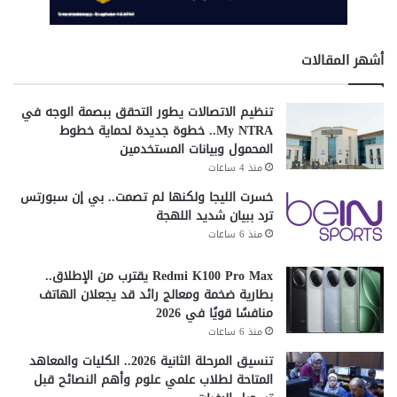
وحلول التكنولوجيا المبتكرة.
شارك هذا الموضوع:
أشهر المقالات
فيس بوك
X
تنظيم الاتصالات يطور التحقق ببصمة الوجه في
My NTRA.. خطوة جديدة لحماية خطوط
it planet
التكنولوجيا
اى تى بلانت
المحمول وبيانات المستخدمين
منذ 4 ساعات
ايتيدا
تكنولوجيا
مصر
خسرت الليجا ولكنها لم تصمت.. بي إن سبورتس
ترد ببيان شديد اللهجة
منذ 6 ساعات
Redmi K100 Pro Max يقترب من الإطلاق..
بطارية ضخمة ومعالج رائد قد يجعلان الهاتف
منافسًا قويًا في 2026
منذ 6 ساعات
تنسيق المرحلة الثانية 2026.. الكليات والمعاهد
المتاحة لطلاب علمي علوم وأهم النصائح قبل