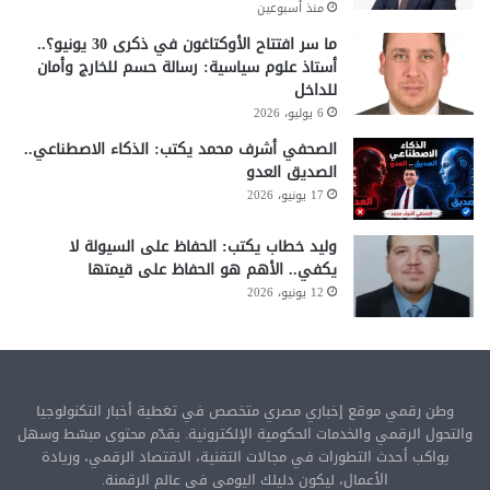
منذ أسبوعين
ما سر افتتاح الأوكتاغون في ذكرى 30 يونيو؟..
أستاذ علوم سياسية: رسالة حسم للخارج وأمان
للداخل
6 يوليو، 2026
الصحفي أشرف محمد يكتب: الذكاء الاصطناعي..
الصديق العدو
17 يونيو، 2026
وليد خطاب يكتب: الحفاظ على السيولة لا
يكفي.. الأهم هو الحفاظ على قيمتها
12 يونيو، 2026
وطن رقمي موقع إخباري مصري متخصص في تغطية أخبار التكنولوجيا
والتحول الرقمي والخدمات الحكومية الإلكترونية. يقدّم محتوى مبسّط وسهل
يواكب أحدث التطورات في مجالات التقنية، الاقتصاد الرقمي، وريادة
الأعمال، ليكون دليلك اليومي في عالم الرقمنة.