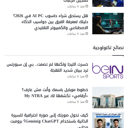
تسجيل الرغبات
منذ 6 ساعات
هل يستحق شراء حاسوب AI PC في 2026؟
دليلك لمعرفة الفرق بين حواسيب الذكاء
الاصطناعي والكمبيوتر التقليدي
منذ 6 ساعات
نصائح تكنولوجية
خسرت الليجا ولكنها لم تصمت.. بي إن سبورتس
ترد ببيان شديد اللهجة
منذ 6 ساعات
خطوط موبايل باسمك وأنت مش عارف؟
«أرقامي» تكشفها لك عبر My NTRA
منذ 8 ساعات
كيف تحول صورتك إلى صورة احترافية للسيرة
الذاتية باستخدام ChatGPT وGemini؟ برومبت
مجاني