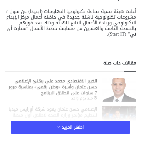
أعلنت هيئة تنمية صناعة تكنولوجيا المعلومات (ايتيدا) عن قبول 7
مشروعات تكنولوجية ناشئة جديدة في حاضنة أعمال مركز الإبداع
التكنولوجي وريادة الأعمال التابع للهيئة وذلك بعد فوزهم
بالنسخة الثامنة والعشرين من مسابقة خطط الأعمال “ستارت أي
تي” (Start IT).
مقالات ذات صلة
الخبير الاقتصادي محمد علي يهنئ الإعلامي
حسن عثمان وأسرة «وطن رقمي» بمناسبة مرور
7 سنوات على انطلاق البرنامج
منذ يوم واحد
الإعلامي حسن عثمان يقود شركة أورايس ميديا
لتنظيم مؤتمر وزاره الصحه لاطلاق أول منصة
وطنية للسياحة الصحية في مصر
منذ يومين
اظهر المزيد
تطور مذهل في الروبوتات البشرية.. Figure 03