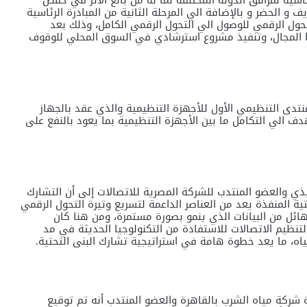
اسية لمرافق الدولة المختلفة لما له من بالغ الأثر في خفض
و الحضر و بالإضافة الي المرحلة الثانية من المبادرة الرئاسية
تحول الرقمي للوصول الي التحول الرقمي الكامل، وذلك بعد
ذا المجال، وتنفيذ مشروع استرشادي في السوق المحلي للوقوف
منتدى التنظيمي الأول للأجهزة التنظيمية والذي عقد بالجهاز
 الي التكامل ما بين الأجهزة التنظيمية بما يعود بالنفع على
ذي والعضو المنتدب للشركة المصرية للاتصالات إلى أن التشارك
تية المنفذة يعد من العناصر الداعمة لتسريع وتيرة التحول الرقمي
هائل من البيانات الذي ينمو بصورة مستمرة، ومن هنا كان
تنظيم الاتصالات للاستفادة من التكنولوجيا الحديثة في مد
لمياه، ما يعد خطوة هامة في استراتيجية تشارك البنى التحتية.
ة مياه الشرب بالقاهرة والعضو المنتدب أنه تم توقيع