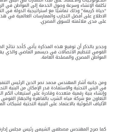
التكنولوجيات والاعتماد على مبدأ التشارك في البنى الأس
تكلفة الإنشاء وسرعة وصول الخدمة إلى المواطن في الريف 
“حياة كريمة” وذلك تماشيًا مع استراتيجية الدولة في ال
الاطلاع على أفضل التجارب والممارسات العالمية في ه
على مدى ملائمته للسوق المصري.
وجدير بالذكر أن توقيع هذه المذكرة يأتي كأحد نتائج ال
القومي لتنظيم الاتصالات في ديسمبر الماضي والذي يهدف
المواطن المصري والمصلحة العامة.
ومن جانبه أشار المهندس محمد نصر الدين الرئيس التنفي
في البنى التحتية والاستفادة قدر الإمكان من البنية التح
وإنشاء بنية رقمية متعددة وقادرة على استيعاب الكم ال
التعاون مع شركة مياه الشرب بالقاهرة والجهاز القومي ل
الألياف الضوئية بالاعتماد على البنية التحتية لشبكات ا
كما صرح المهندس مصطفى الشيمي رئيس مجلس إدارة شرك