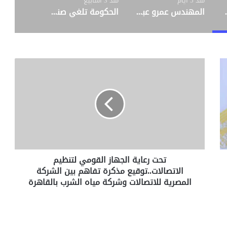
منذ 5 أيام
منذ 3 أسابيع
عزيز الحماية في مصر والمنطقة
المهندس عمرو عبد الرحمن في حوار خاص مع بودكاست «كن تك»: Next Technology تبني كوادر جاهزة لسوق العمل.. والجاهزية أهم من الكورسات والشهادات
الحكومة تلغي صندوق تمويل المساكن رسميًا.. ماذا يعني القرار للمواطنين ومستفيدي الوحدات السكنية؟
ت
ح
ت
ر
ع
ا
ي
ة
ا
تحت رعاية الجهاز القومي لتنظيم
ل
الاتصالات..توقيع مذكرة تفاهم بين الشركة
ج
ه
المصرية للاتصالات وشركة مياه الشرب بالقاهرة
ا
ز
ا
ل