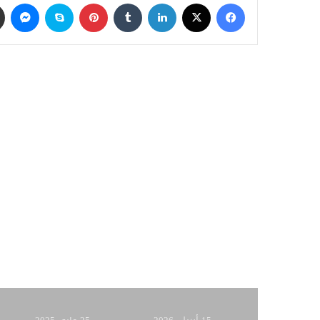
فيسبوك
‫X
لينكدإن
‏Tumblr
بينتيريست
سكايب
ماسنجر
أق