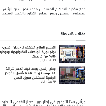
وقع مذكرة التفاهم المهندس محمد نصر الدين الرئيس ا
مصطفى الشيمي رئيس مجلس الإدارة والعضو المنتدب لش
مقالات ذات صلة
التعليم العالي تكشف لـ «وطن رقمي»
نجاح تجربة الجامعات التكنولوجية وتوظي
80% من خريجيها
منذ 4 أيام
وطن رقمي يرصد كيف تدعم شراكة
CompTIA وRAKICT تأهيل الكوادر
الرقمية لمستقبل سوق العمل
منذ 4 أيام
ويأتي هذا التوقيع في إطار دور الجهاز القومي لتنظيم 