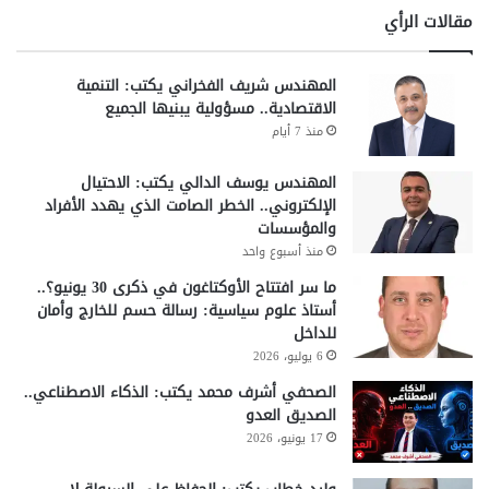
مقالات الرأي
المهندس شريف الفخراني يكتب: التنمية
الاقتصادية.. مسؤولية يبنيها الجميع
منذ 7 أيام
المهندس يوسف الدالي يكتب: الاحتيال
الإلكتروني.. الخطر الصامت الذي يهدد الأفراد
والمؤسسات
منذ أسبوع واحد
ما سر افتتاح الأوكتاغون في ذكرى 30 يونيو؟..
أستاذ علوم سياسية: رسالة حسم للخارج وأمان
للداخل
6 يوليو، 2026
الصحفي أشرف محمد يكتب: الذكاء الاصطناعي..
الصديق العدو
17 يونيو، 2026