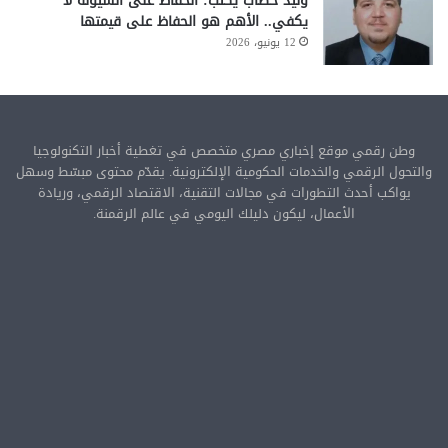
وليد خطاب يكتب: الحفاظ على السيولة لا
يكفي.. الأهم هو الحفاظ على قيمتها
12 يونيو، 2026
وطن رقمي موقع إخباري مصري متخصص في تغطية أخبار التكنولوجيا
والتحول الرقمي والخدمات الحكومية الإلكترونية. يقدّم محتوى مبسّط وسهل
يواكب أحدث التطورات في مجالات التقنية، الاقتصاد الرقمي، وريادة
الأعمال، ليكون دليلك اليومي في عالم الرقمنة.