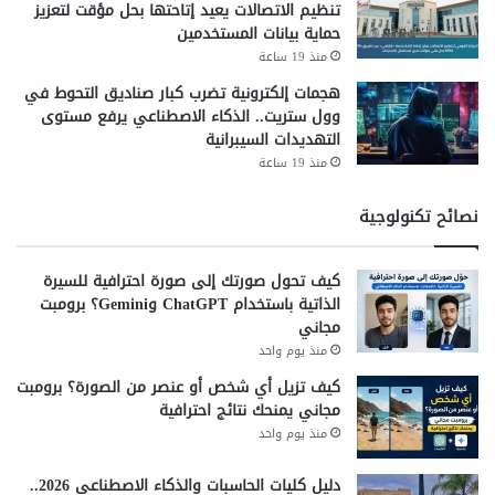
تنظيم الاتصالات يعيد إتاحتها بحل مؤقت لتعزيز
حماية بيانات المستخدمين
منذ 19 ساعة
هجمات إلكترونية تضرب كبار صناديق التحوط في
وول ستريت.. الذكاء الاصطناعي يرفع مستوى
التهديدات السيبرانية
منذ 19 ساعة
نصائح تكنولوجية
كيف تحول صورتك إلى صورة احترافية للسيرة
الذاتية باستخدام ChatGPT وGemini؟ برومبت
مجاني
منذ يوم واحد
كيف تزيل أي شخص أو عنصر من الصورة؟ برومبت
مجاني يمنحك نتائج احترافية
منذ يوم واحد
دليل كليات الحاسبات والذكاء الاصطناعي 2026..