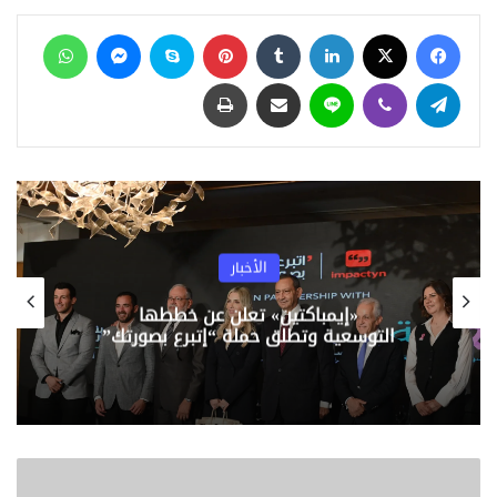
هل يحتفظ جوجل بسجل تحركاتك؟ خبير أمن
فيسبوك
‫X
لينكدإن
‏Tumblr
بينتيريست
سكايب
ماسنجر
واتساب
معلومات يوضح مخاطر تشغيل الموقع باستمرار
وكيف تحمي خصوصيتك
منذ يومين
تيلقرام
ڤايبر
لاين
مشاركة عبر البريد
طباعة
الإعلامي حسن عثمان يقود شركة أورايس ميديا
لتنظيم مؤتمر وزاره الصحه لاطلاق أول منصة
وطنية للسياحة الصحية في مصر
منذ يومين
الأخبار
و يتضمن التسريب للمعلومات الشخصية لحوالي 533 مليون
«إيمباكتين» تعلن عن خططها
مستخدم على Facebook ، مثل أرقام الهواتف والمعرفات
التوسعية وتطلق حملة “إتبرع بصورتك”
والأسماء الكاملة والمواقع وتواريخ الميلاد والسير الذاتية وفي
بعض الحالات عناوين البريد الإلكتروني؛ حسبما أفاد موقع
“Business Insider”.
ا
ل