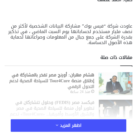
عاودت شركة “فيس بوك” مشاركة البيانات الشخصية لأكثر من
نصف مليار مستخدم لحساباتها يوم السبت الماضي ، في تذكير
بقدرة الشركة على جمع جبال من المعلومات وصراعاتها لحماية
هذه الأصول الحساسة.
مقالات ذات صلة
هشام مهران: أورنچ مصر تفخر بالمشاركة في
إطلاق منصة Tour4Cure للسياحة الصحية لدعم
التحول الرقمي
منذ 24 ساعة
فيكسد مصر (FEDIS) وحلول تتشاركان في
تطوير أول منصة للسياحة الصحية في مصر
والشرق الأوسط وأفريقيا.. «Tour4Cure» تدعم
رؤية الدولة لتحويل مصر إلى مركز عالمي للعلاج
اظهر المزيد
والاستشفاء
منذ يوم واحد