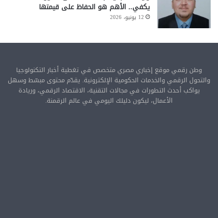
يكفي.. الأهم هو الحفاظ على قيمتها
12 يونيو، 2026
وطن رقمي موقع إخباري مصري متخصص في تغطية أخبار التكنولوجيا
والتحول الرقمي والخدمات الحكومية الإلكترونية. يقدّم محتوى مبسّط وسهل
يواكب أحدث التطورات في مجالات التقنية، الاقتصاد الرقمي، وريادة
الأعمال، ليكون دليلك اليومي في عالم الرقمنة.