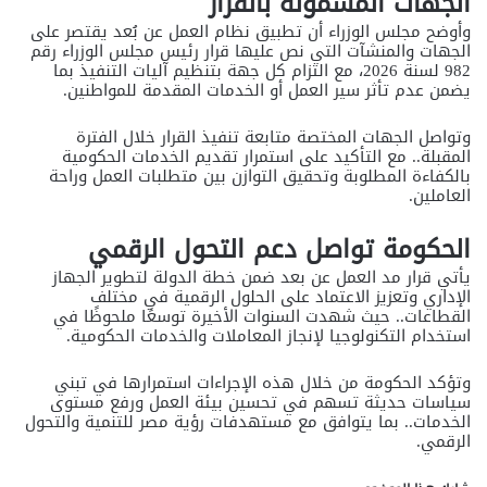
الجهات المشمولة بالقرار
وأوضح مجلس الوزراء أن تطبيق نظام
العمل عن بُعد
يقتصر على
الجهات والمنشآت التي نص عليها قرار رئيس مجلس الوزراء رقم
982 لسنة 2026، مع التزام كل جهة بتنظيم آليات التنفيذ بما
يضمن عدم تأثر سير العمل أو الخدمات المقدمة للمواطنين.
وتواصل الجهات المختصة متابعة تنفيذ القرار خلال الفترة
المقبلة.. مع التأكيد على استمرار تقديم الخدمات الحكومية
بالكفاءة المطلوبة وتحقيق التوازن بين متطلبات العمل وراحة
العاملين.
الحكومة تواصل دعم التحول الرقمي
يأتي قرار مد العمل عن بعد ضمن خطة الدولة لتطوير الجهاز
الإداري وتعزيز الاعتماد على الحلول الرقمية في مختلف
القطاعات.. حيث شهدت السنوات الأخيرة توسعًا ملحوظًا في
استخدام التكنولوجيا لإنجاز المعاملات والخدمات الحكومية.
وتؤكد الحكومة من خلال هذه الإجراءات استمرارها في تبني
سياسات حديثة تسهم في تحسين بيئة العمل ورفع مستوى
الخدمات.. بما يتوافق مع مستهدفات رؤية مصر للتنمية والتحول
الرقمي.