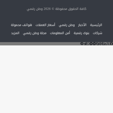
كافة الحقوق محفوظة © 2026 وطن رقمي
الرئيسية
الأخبار
وطن رقمي
أسعار العملات
هواتف محمولة
شركات
بنوك رقمية
أمن المعلومات
مجلة وطن رقمي
المزيد
‫X
لاين
ماسنجر
ماسنجر
سكايب
تيلقرام
لينكدإن
واتساب
فيسبوك
بينتيريست