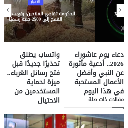
ب
س
ر
ت
إسرائيل تضرب قاذفة صواريخ إير
ا
رفع سعر توريد
ترد على تصريحات ترامب: “نحن من
ل
الحرب”
ب
ر
ي
د
دعاء يوم عاشوراء
واتساب يطلق
د
و
ع
ا
2026.. أدعية مأثورة
تحذيرًا جديدًا قبل
ا
ت
عن النبي وأفضل
فتح رسائل الغرباء..
ء
س
ي
ا
الأعمال المستحبة
ميزة لحماية
و
ب
في هذا اليوم
المستخدمين من
م
ي
ع
ط
الاحتيال
مقالات ذات صلة
ا
ل
ش
ق
و
ت
ر
ح
ا
ذ