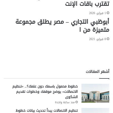
تقترب باقات الإنت
ب
خ
ة
د
1 فبراير، 2026
ف
م
أبوظبي التجاري – مصر يطلق مجموعة
ي
ي
ه
ن
متميزة من ا
ذ
م
ا
ن
8 فبراير، 2021
ا
ا
ل
ل
ي
ا
و
ح
م
ت
ي
أشهر المقالات
ا
ل
خطوط محمول باسمك دون علمك؟.. «تنظيم
الاتصالات» يوضح موقفك وخطوات تقديم
الشكوى
منذ ساعة واحدة
تنظيم الاتصالات يبدأ تحديث بيانات خطوط