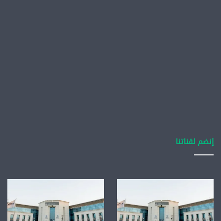
إنضم لقناتنا