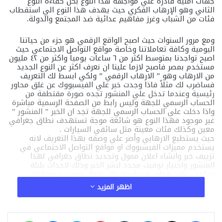
جهات أمنية قادرة علي مواجهة هذا النوع بكل كفاءة النوع
الثاني وهو الإرهاب الفكري حيث يهدف هذا النوع الي استقطاب
فئات من الشباب وغرز مفاهيم عدائية ضد المجتمع والدولة.
ومع مرور السنوات حيث اصبح الواقع الرقمي هو جزء من حياتنا
اليومية وكافة تعاملاتنا وخاصة مواقع التواصل الاجتماعي حيث
اصبح تواجدنا بمتوسط اكثر من ٦ ساعات يومياً واكثر من ٤٢ مليون
مستخدم بمصر فاصبح لازما علينا ان نعرف اكثر عن النوع الجديد
من الارهاب وهو ” الارهاب الرقمي ” ولكي ابسط لك التعريف
فساضرب لك مثلاً فاذا وجدت خبر علي الفيسبووك عن غلق محاور
رئيسية وعندما تدخل علي المنشور تجده صورة مقتطفة من
الحساب الرسمي للجهة وليس رابط من الصفحة الرسمية مباشرة
واذا دخلت علي الحساب الرسمي للجهة تجد ان الخبر ” المنشور ”
غير موجود فهذا النوع هو شائعة موجة تستهدف نطاق جغرافي
معين وكذلك فئات معينة مثل سائقي السيارات .
حيث يستطيع الارهابي وأصر علي وصفه بهذا التعريف لانه
يستخدم مميزات الفيسبووك او مواقع التواصل الاجتماعي في
تزييف خبر وانشاء اعلان ممول وتحديد نطاق جغرافي لهذا
المنشور واختيار توقيت محدد لنشر الخبر وذلك لاحداث بلبلة
وتكدس علي محاور فرعية واحداث تعطل مروري مستهدف
ومخطط.
اظهر المزيد
لذلك يجب عليك قبل ان تقوم بنشر هذا النوع من الاخبار ان تتاكد
من الاتي:
– الخبر هو رابط مباشر من الحساب الرسمي لجهة رسمية وليس
صورة من الحساب.
فيسبوك
‫X
لينكدإن
‏Tumblr
بينتيريست
سكايب
ماسنجر
واتساب