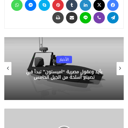
– تاريخ نشر الخبر كل منشور به تاريخ يوضح بداية النشر للخبر
الاساسي.
تيلقرام
ڤايبر
لاين
مشاركة عبر البريد
طباعة
تاكد ان العلامة الزرقاء موجوده بالحساب الرسم ( الصفحة
الرسمية ) للجهة.
– اقرآ الخبر جيدا اذا وجدت اخطاء في الكتابة لا بد ان تتاكد من
صحة المحتوي وبنسبة كبيرة هو ليس صحيحاً من فضلك تاكد
منه.
-اذا لم تكن الصفحة موثقة ( لم تحصل علي العلامة الزرقاء ) تاكد
انهاصفحة بها معلومات اساسية مثل ( وقم تليفون – خط ساخن
– بريد الكتروني رابط للموقع الالكتروني – عنوان او مكان الجهة )
– تعرف علي تاريخ انشاء الحساب هل هو حديث ام قديم.
الشائعة موجوده وستظل تستهدف ترويع امننا وسلامتنا ولكن
الأخبار
خطوات بسيطة وثواني معدودة ستمكننا من مواجهتها بشكل
حاسم دائما نتذكر الوعي هو السلاح الرئيسي لمواجهة ” الارهاب
بأيد وعقول مصرية “اميستون” تبدأ في
الرقمي.
تصينع أسلحة من الجيل الخامس
بقلم – محمد الحارثي
إستشاري الاعلام والتسويق الرقمي
– حفظ الله مصر وأهلها –
مقالات ذات صلة
«
ط
ل