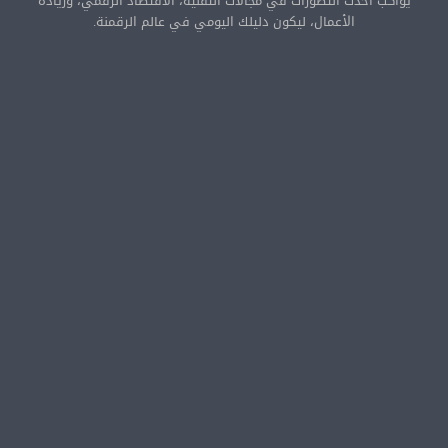
يواكب أحدث التطورات في مجالات التقنية، الاقتصاد الرقمي، وريادة
الأعمال، ليكون دليلك اليومي في عالم الرقمنة.