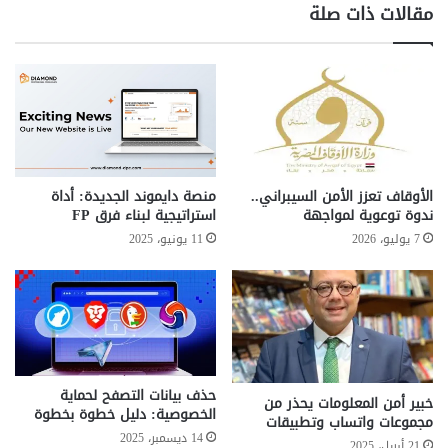
ل
مقالات ذات صلة
«
ق
B
ط
الإرهاب
الإرهاب الرقمي
الشائعات
o
ا
o
ع
فودافون
k
ا
i
ل
n
ر
g
ق
.
م
الأوقاف تعزز الأمن السيبراني..
منصة دايموند الجديدة: أداة
c
ي
ندوة توعوية لمواجهة
استراتيجية لبناء فرق FP
o
ع
7 يوليو، 2026
11 يونيو، 2025
m
ب
»
ر
ل
م
م
ن
ن
ص
ح
ت
ع
ه
حذف بيانات التصفح لحماية
م
ا
خبير أمن المعلومات يحذر من
الخصوصية: دليل خطوة بخطوة
ل
ا
مجموعات واتساب وتطبيقات
ا
14 ديسمبر، 2025
ل
21 أبريل، 2025