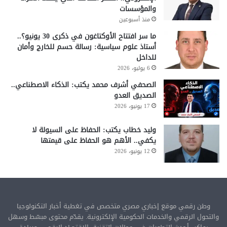
والمؤسسات
منذ أسبوعين
ما سر افتتاح الأوكتاغون في ذكرى 30 يونيو؟..
أستاذ علوم سياسية: رسالة حسم للخارج وأمان
للداخل
6 يوليو، 2026
الصحفي أشرف محمد يكتب: الذكاء الاصطناعي..
الصديق العدو
17 يونيو، 2026
وليد خطاب يكتب: الحفاظ على السيولة لا
يكفي.. الأهم هو الحفاظ على قيمتها
12 يونيو، 2026
وطن رقمي موقع إخباري مصري متخصص في تغطية أخبار التكنولوجيا
والتحول الرقمي والخدمات الحكومية الإلكترونية. يقدّم محتوى مبسّط وسهل