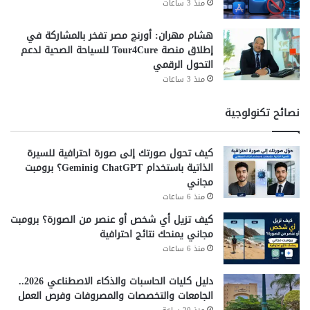
منذ 3 ساعات
ا
جيتكس
شركة Plug & Play
و
هشام مهران: أورنچ مصر تفخر بالمشاركة في
ن
فريق RASPIRE
إطلاق منصة Tour4Cure للسياحة الصحية لدعم
التحول الرقمي
م
ع
منذ 3 ساعات
N
T
نصائح تكنولوجية
I
كيف تحول صورتك إلى صورة احترافية للسيرة
الذاتية باستخدام ChatGPT وGemini؟ برومبت
مجاني
منذ 6 ساعات
كيف تزيل أي شخص أو عنصر من الصورة؟ برومبت
مجاني يمنحك نتائج احترافية
منذ 6 ساعات
دليل كليات الحاسبات والذكاء الاصطناعي 2026..
الجامعات والتخصصات والمصروفات وفرص العمل