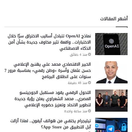
ح
ض
ل
م
و
ن
أشهر المقالات
ل
ا
ع
ل
ا
ت
نماذج OpenAI تتبادل أساليب الاختراق سرًا خلال
م
د
الاختبارات.. واقعة تثير مخاوف جديدة بشأن أمن
2
ر
الذكاء الاصطناعي
0
ي
منذ 4 دقائق
2
ب
الخبير الاقتصادي محمد علي يهنئ الإعلامي
5
ا
حسن عثمان وأسرة «وطن رقمي» بمناسبة مرور 7
ل
سنوات على انطلاق البرنامج
شارك هذا الموضوع:
ص
منذ 48 دقيقة
ي
فيس بوك
X
ف
التحول الرقمي يقود مستقبل الجوجيتسو
ي
المصري.. محمد الشعراوي يعلن رؤية جديدة
ب
لتطوير الاتحاد وتعزيز حضوره الإعلامي
RAID.AI
RASPIRE
الأمن السيبراني
ا
منذ ساعة واحدة
ل
تيليجرام يختفي من هواتف آيفون.. لماذا أزالت
البنك الأهلي
الشركات الناشئة المصرية
ت
آبل التطبيق من App Store؟
ع