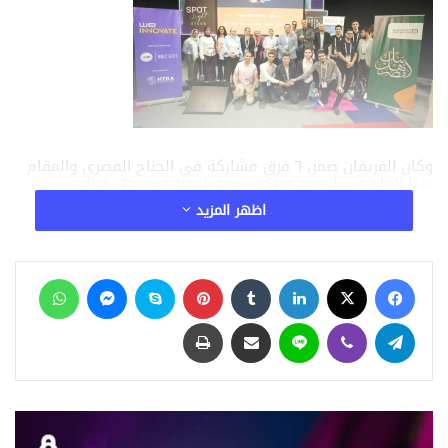
وكان الفريقان ضمن ٦ فرق مشاركة في الجناح المصري والمقام
هذا العام في أسبوع جيتكس Expand North Star ، وجاءت
مشاركة تلك الفارق برعاية مبادرة WE Innovate التي أطلقها
اظهر المزيد
الجهاز القومي لتنظيم الاتصالات وشركة المصرية للاتصالات WE
وايضا قام البنك الاهلى المصرى برعاية فريقين من الفرق
المشاركة بالجناح المصري.
فيسبوك
‫X
لينكدإن
‏Tumblr
بينتيريست
سكايب
ماسنجر
واتساب
مقالات ذات صلة
تيلقرام
ڤايبر
لاين
مشاركة عبر البريد
طباعة
نماذج OpenAI تتبادل أساليب الاختراق سرًا خلال
الاختبارات.. واقعة تثير مخاوف جديدة بشأن أمن
الذكاء الاصطناعي
منذ 4 دقائق