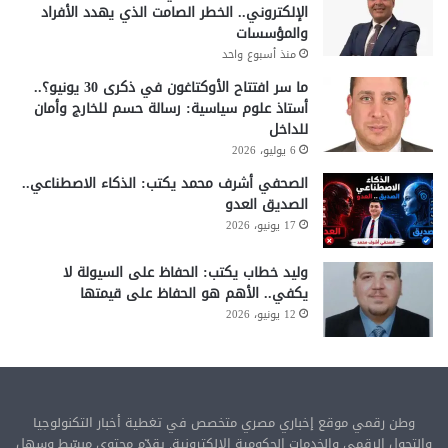
الإلكتروني.. الخطر الصامت الذي يهدد الأفراد
والمؤسسات
منذ أسبوع واحد
ما سر افتتاح الأوكتاغون في ذكرى 30 يونيو؟..
أستاذ علوم سياسية: رسالة حسم للخارج وأمان
للداخل
6 يوليو، 2026
الصحفي أشرف محمد يكتب: الذكاء الاصطناعي..
الصديق العدو
17 يونيو، 2026
وليد خطاب يكتب: الحفاظ على السيولة لا
يكفي.. الأهم هو الحفاظ على قيمتها
12 يونيو، 2026
وطن رقمي موقع إخباري مصري متخصص في تغطية أخبار التكنولوجيا
والتحول الرقمي والخدمات الحكومية الإلكترونية. يقدّم محتوى مبسّط وسهل