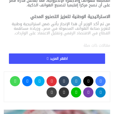
المصنعة للهواتف والأجهزة الإلكترونية، مما يعكس قدرة مصر
على أن تصبح مركزاً إقليمياً لتصنيع الهواتف الذكية.
الاستراتيجية الوطنية لتعزيز التصنيع المحلي
من ثم أكد الوزير أن هذا الإنجاز يأتي ضمن استراتيجية وطنية
لتعزيز صناعة الهواتف المحمولة في مصر.. وزيادة مساهمة
القطاع في الاقتصاد الرقمي وتقليل الاعتماد على الواردات.
مقالات ذات صلة
اظهر المزيد
هل انتهى عصر الحواف؟ تسريب يكشف أخطر
شاشة في تاريخ الهواتف
11 مايو، 2026
فيسبوك
‫X
لينكدإن
‏Tumblr
بينتيريست
سكايب
ماسنجر
واتساب
وزير الاتصالات ومحافظ بني سويف يتفقدان
تيلقرام
ڤايبر
لاين
مشاركة عبر البريد
طباعة
مصنع الإلكترونيات “التابلت والموبايل” بمجمع
مصانع سامسونج
3 مايو، 2026
الذكاء الاصطناعي يقود سامسونج لأعلى أرباح
ربع سنوية على الإطلاق