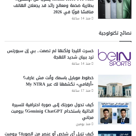
و
بطارية ضخمة ومعالج رائد قد يجعلان الهاتف
ص
منافسًا قويًا في 2026
ي
منذ 14 ساعة
ة
نصائح تكنولوجية
خسرت الليجا ولكنها لم تصمت.. بي إن سبورتس
ترد ببيان شديد اللهجة
منذ 14 ساعة
خطوط موبايل باسمك وأنت مش عارف؟
«أرقامي» تكشفها لك عبر My NTRA
منذ 17 ساعة
كيف تحول صورتك إلى صورة احترافية للسيرة
الذاتية باستخدام ChatGPT وGemini؟ برومبت
مجاني
منذ يومين
كيف تزيل أي شخص أو عنصر من الصورة؟ برومبت