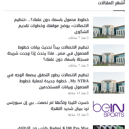
أشهر المقالات
ا
ق
ن
م
ي
ه
خطوط محمول باسمك دون علمك؟.. «تنظيم
ا
الاتصالات» يوضح موقفك وخطوات تقديم
ت
الشكوى
ف
منذ 7 ساعات
و
خ
تنظيم الاتصالات يبدأ تحديث بيانات خطوط
ي
المحمول في مصر.. ماذا يحدث إذا وجدت شريحة
ا
مسجلة باسمك دون علمك؟
ر
منذ 7 ساعات
ا
تنظيم الاتصالات يطور التحقق ببصمة الوجه في
ت
My NTRA.. خطوة جديدة لحماية خطوط
أ
المحمول وبيانات المستخدمين
و
منذ 13 ساعة
س
ع
خسرت الليجا ولكنها لم تصمت.. بي إن سبورتس
ل
ترد ببيان شديد اللهجة
ل
منذ 14 ساعة
خ
ص
Redmi K100 Pro Max يقترب من الإطلاق..