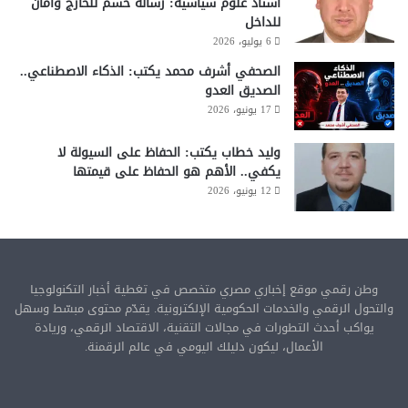
أستاذ علوم سياسية: رسالة حسم للخارج وأمان
للداخل
6 يوليو، 2026
الصحفي أشرف محمد يكتب: الذكاء الاصطناعي..
الصديق العدو
17 يونيو، 2026
وليد خطاب يكتب: الحفاظ على السيولة لا
يكفي.. الأهم هو الحفاظ على قيمتها
12 يونيو، 2026
وطن رقمي موقع إخباري مصري متخصص في تغطية أخبار التكنولوجيا
والتحول الرقمي والخدمات الحكومية الإلكترونية. يقدّم محتوى مبسّط وسهل
يواكب أحدث التطورات في مجالات التقنية، الاقتصاد الرقمي، وريادة
الأعمال، ليكون دليلك اليومي في عالم الرقمنة.