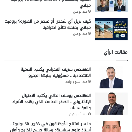
مجاني
منذ يومين
كيف تزيل أي شخص أو عنصر من الصورة؟ برومبت
مجاني يمنحك نتائج احترافية
منذ يومين
مقالات الرأي
المهندس شريف الفخراني يكتب: التنمية
الاقتصادية.. مسؤولية يبنيها الجميع
منذ أسبوع واحد
المهندس يوسف الدالي يكتب: الاحتيال
الإلكتروني.. الخطر الصامت الذي يهدد الأفراد
والمؤسسات
منذ أسبوعين
ما سر افتتاح الأوكتاغون في ذكرى 30 يونيو؟..
أستاذ علوم سياسية: رسالة حسم للخارج وأمان