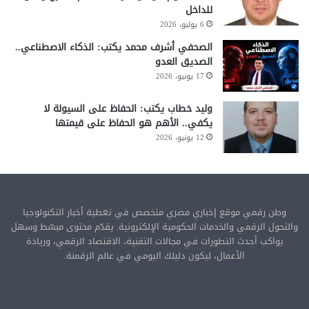
للداخل
6 يوليو، 2026
الصحفي أشرف محمد يكتب: الذكاء الاصطناعي..
الصديق العدو
17 يونيو، 2026
وليد خطاب يكتب: الحفاظ على السيولة لا
يكفي.. الأهم هو الحفاظ على قيمتها
12 يونيو، 2026
وطن رقمي موقع إخباري مصري متخصص في تغطية أخبار التكنولوجيا
والتحول الرقمي والخدمات الحكومية الإلكترونية. يقدّم محتوى مبسّط وسهل
يواكب أحدث التطورات في مجالات التقنية، الاقتصاد الرقمي، وريادة
الأعمال، ليكون دليلك اليومي في عالم الرقمنة.