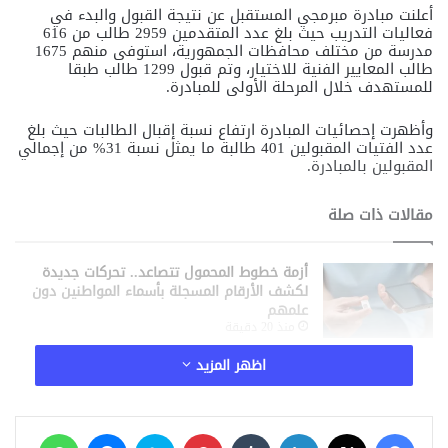
أعلنت مبادرة مبرمجي المستقبل عن نتيجة القبول والبدء في
فعاليات التدريب حيث بلغ عدد المتقدمين 2959 طالب من 616
مدرسة من مختلف محافظات الجمهورية، استوفى منهم 1675
طالب المعايير الفنية للاختيار، وتم قبول 1299 طالب طبقا
للمستهدف خلال المرحلة الأولى للمبادرة.
وأظهرت إحصائيات المبادرة ارتفاع نسبة إقبال الطالبات حيث بلغ
عدد الفتيات المقبولين 401 طالبة ما يمثل نسبة 31% من إجمالي
المقبولين بالمبادرة.
مقالات ذات صلة
أزمة خطوط المحمول تتصاعد.. تحركات جديدة
لكشف الأرقام المسجلة بأسماء المواطنين دون
علمهم
منذ 20 دقيقة
الخط ما زال ظاهرًا في «أرقامي» بعد إنكار
اظهر المزيد
ملكيته؟ اعرف متى يختفي وماذا تفعل
منذ ساعتين
فيسبوك
‫X
لينكدإن
بينتيريست
سكايب
ماسنجر
واتساب