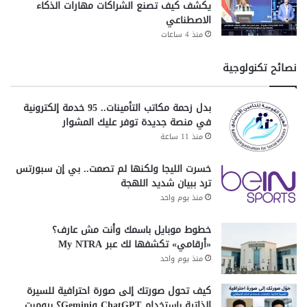
يكشف كيف تصنع الشراكات مهارات الذكاء
الاصطناعي
منذ 4 ساعات
نصائح تكنولوجية
بدل زحمة مكاتب التأمينات.. 95 خدمة إلكترونية
في منصة جديدة توفر عليك المشوار
منذ 11 ساعة
خسرت الليجا ولكنها لم تصمت.. بي إن سبورتس
ترد ببيان شديد اللهجة
منذ يوم واحد
خطوط موبايل باسمك وأنت مش عارف؟
«أرقامي» تكشفها لك عبر My NTRA
منذ يوم واحد
كيف تحول صورتك إلى صورة احترافية للسيرة
الذاتية باستخدام ChatGPT وGemini؟ برومبت