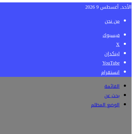
الأحد, أغسطس 9 2026
من نحن
فيسبوك
‫X
لينكدإن
‫YouTube
انستقرام
القائمة
بحث عن
الوضع المظلم