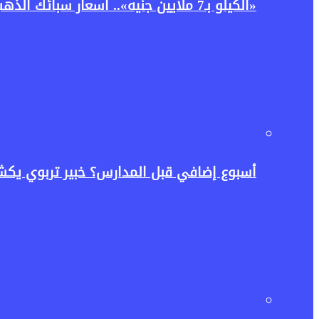
«الكيلو بـ7 ملايين جنيه».. أسعار سبائك الذهب اليوم الأحد بعد قفزة المعدن النفيس عالميًا
أسبوع إضافي قبل المدارس؟ خبير تربوي يكش