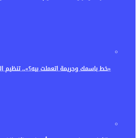
«خط باسمك وجريمة اتعملت بيه؟».. تنظيم ا