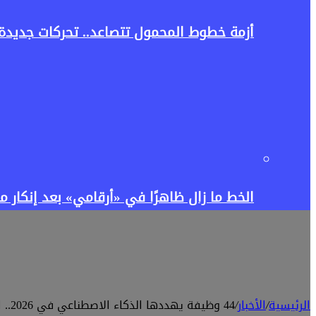
أزمة خطوط المحمول تتصاعد.. تحركات جديدة
الخط ما زال ظاهرًا في «أرقامي» بعد إنكار 
الرئيسية
/
الأخبار
/
44 وظيفة يهددها الذكاء الاصطناعي في 2026.. اكتشف إن كانت مهنتك ضمن القائمة!