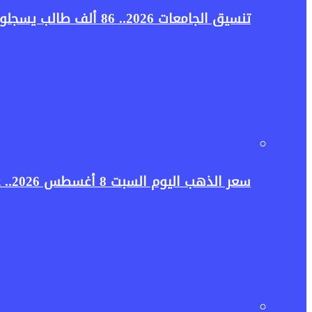
تنسيق الجامعات 2026.. 86 ألف طالب يسجلون رغبات المرحلة الأولى قبل ساعات من غلق الموقع
سعر الذهب اليوم السبت 8 أغسطس 2026.. عيار 21 يقفز 30 جنيهًا والجنيه الذهب يقترب من 49 ألفًا