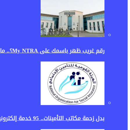
رقم غريب ظهر باسمك على My NTRA؟.. ماذا تفعل لإلغائه وحماية بياناتك؟
بدل زحمة مكاتب التأمينات.. 95 خدمة إلكترونية في منصة جديدة توفر عليك المشوار