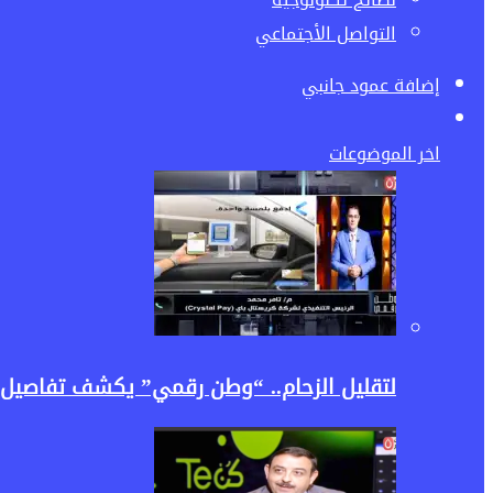
التواصل الأجتماعي
إضافة عمود جانبي
اخر الموضوعات
لتقليل الزحام.. “وطن رقمي” يكشف تفاصيل إطلاق تقنية Soundbox لسداد رسوم الطرق (الكارتة) إلكترونياً 