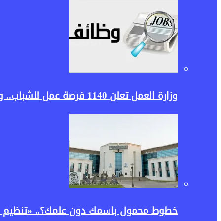
وزارة العمل تعلن 1140 فرصة عمل للشباب.. وظائف برواتب تصل لـ30 ألف جنيه وشروط التقديم
خطوط محمول باسمك دون علمك؟.. «تنظيم ا