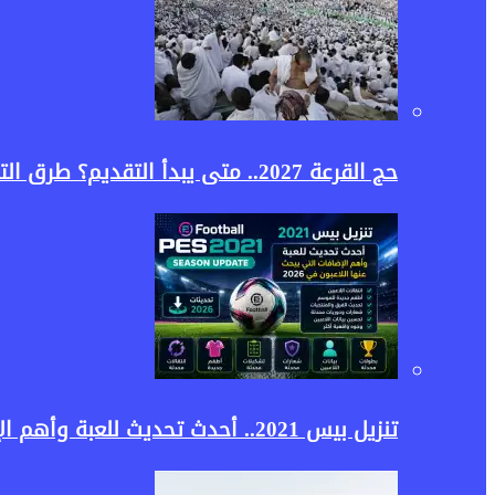
حج القرعة 2027.. متى يبدأ التقديم؟ طرق التسجيل وقيمة أول دفعة للفائزين
تنزيل بيس 2021.. أحدث تحديث للعبة وأهم الإضافات التي يبحث عنها اللاعبون في 2026