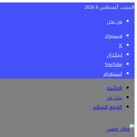
السبت, أغسطس 8 2026
من نحن
فيسبوك
‫X
لينكدإن
‫YouTube
انستقرام
القائمة
بحث عن
الوضع المظلم