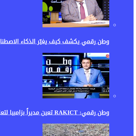
وطن رقمي يكشف كيف يغيّر الذكاء الاصطناع
وطن رقمي: RAKICT تعين مديراً بزامبيا لتعزيز خدمات التدريب والتوسع الأفريقي