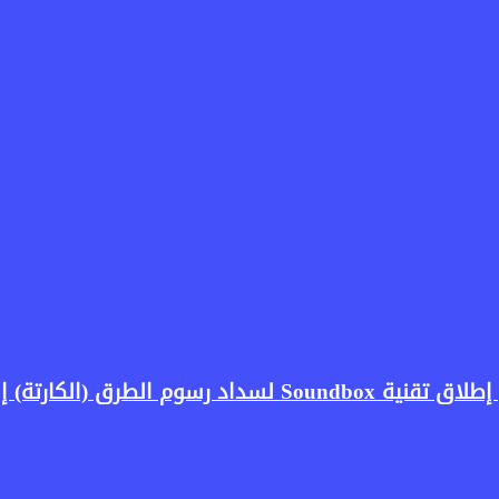
بالتعاون بين QNB وكريستال باي